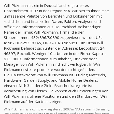
Willi Pickmann ist ein in Deutschland registriertes
Unternehmen 2007 in der Region N\A. Wir bieten Ihnen eine
umfassende Palette von Berichten und Dokumenten mit
rechtlichen und finanziellen Daten, Fakten, Analysen und
offiziellen Informationen aus Deutschland. Vollständiger
Name der Firma: Willi Pickmann, Firma, die der
Steuernummer 482/896/30890 zugewiesen wurde, USt-
IdNr - DE625338745, HRB - HRB 565051. Die Firma Willi
Pickmann befindet sich unter der Adresse: Leopoldstr. 24;
46397; Bocholt. Weniger 10 arbeiten in der Firma. Kapital -
673, 000€. Informationen zum Inhaber, Direktor oder
Manager von Willi Pickmann sind nicht verfügbar. In Willi
Pickmann erstellte produkte wurden nicht gefunden.
Die Hauptaktivität von Willi Pickmann ist Building Materials,
Hardware, Garden Supply, and Mobile Home Dealers,
einschließlich 3 andere Ziele. Branchenkategorie ist
Verarbeitung von Fleisch. Sie können auch Bewertungen von
Willi Pickmann, offene Positionen und den Standort von Willi
Pickmann auf der Karte anzeigen.
Willi Pickmann is a company registered 2007 in N\A region in Germany.
We brings you a complete range of reports and documents featuring