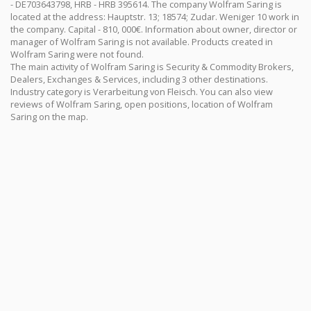
- DE703643798, HRB - HRB 395614. The company Wolfram Saring is
located at the address: Hauptstr. 13; 18574; Zudar. Weniger 10 work in
the company. Capital - 810, 000€. Information about owner, director or
manager of Wolfram Saring is not available. Products created in
Wolfram Saring were not found.
The main activity of Wolfram Saring is Security & Commodity Brokers,
Dealers, Exchanges & Services, including 3 other destinations.
Industry category is Verarbeitung von Fleisch. You can also view
reviews of Wolfram Saring, open positions, location of Wolfram
Saring on the map.