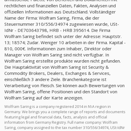
rechtlichen und finanziellen Daten, Fakten, Analysen und
offiziellen Informationen aus Deutschland. Vollständiger
Name der Firma: Wolfram Saring, Firma, die der
Steuernummer 310/556/34974 zugewiesen wurde, USt-
IdNr - DE703643798, HRB - HRB 395614. Die Firma
Wolfram Saring befindet sich unter der Adresse: Hauptstr.
13; 18574; Zudar. Weniger 10 arbeiten in der Firma. Kapital -
810, 000€. Informationen zum Inhaber, Direktor oder
Manager von Wolfram Saring sind nicht verfügbar. In
Wolfram Saring erstellte produkte wurden nicht gefunden.
Die Hauptaktivität von Wolfram Saring ist Security &
Commodity Brokers, Dealers, Exchanges & Services,
einschließlich 3 andere Ziele. Branchenkategorie ist
Verarbeitung von Fleisch. Sie können auch Bewertungen von
Wolfram Saring, offene Positionen und den Standort von
Wolfram Saring auf der Karte anzeigen.
Wolfram Saring is a company registered 2014 in N\A region in
Germany. We brings you a complete range of reports and documents
featuring legal and financial data, facts, analysis and official
information from Germany Registry. Full name company: Wolfram
Saring, company assigned to the tax number 310/556/34974, USt-IdNr