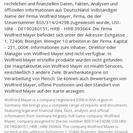
rechtlichen und finanziellen Daten, Fakten, Analysen und
offiziellen Informationen aus Deutschland. Vollständiger
Name der Firma: Wolfried Mayer, Firma, die der
Steuernummer 803/314/24298 zugewiesen wurde, USt-
IdNr - DE190280151, HRB - HRB 393664. Die Firma
Wolfried Mayer befindet sich unter der Adresse: Eichgasse
1; 72406; Bisingen. Weniger 10 arbeiten in der Firma. Kapital
- 231, 000€. Informationen zum Inhaber, Direktor oder
Manager von Wolfried Mayer sind nicht verfügbar. In
Wolfried Mayer erstellte produkte wurden nicht gefunden.
Die Hauptaktivität von Wolfried Mayer ist Health Services,
einschließlich 3 andere Ziele. Branchenkategorie ist
Verarbeitung von Fleisch. Sie können auch Bewertungen von
Wolfried Mayer, offene Positionen und den Standort von
Wolfried Mayer auf der Karte anzeigen.
Wolfried Mayer is a company registered 2000 in N\A region in
Germany. We brings you a complete range of reports and documents
featuring legal and financial data, facts, analysis and official
information from Germany Registry. Full name company: Wolfried
Mayer, company assigned to the tax number 803/314/24298, USt-IdNr -
DE190280151, HRB - HRB 393664. The company Wolfried Mayer is
located at the address: Eichgasse 1; 72406; Bisingen. Weniger 10 work