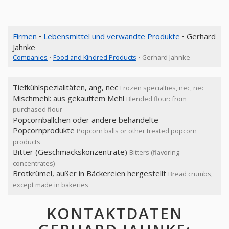
Firmen
•
Lebensmittel und verwandte Produkte
• Gerhard
Jahnke
Companies
•
Food and Kindred Products
• Gerhard Jahnke
Tiefkühlspezialitäten, ang, nec
Frozen specialties, nec, nec
Mischmehl: aus gekauftem Mehl
Blended flour: from
purchased flour
Popcornbällchen oder andere behandelte
Popcornprodukte
Popcorn balls or other treated popcorn
products
Bitter (Geschmackskonzentrate)
Bitters (flavoring
concentrates)
Brotkrümel, außer in Bäckereien hergestellt
Bread crumbs,
except made in bakeries
KONTAKTDATEN