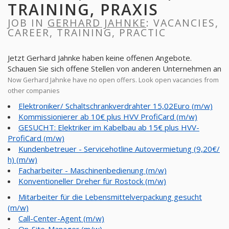
TRAINING, PRAXIS
JOB IN
GERHARD JAHNKE
: VACANCIES,
CAREER, TRAINING, PRACTIC
Jetzt Gerhard Jahnke haben keine offenen Angebote.
Schauen Sie sich offene Stellen von anderen Unternehmen an
Now Gerhard Jahnke have no open offers. Look open vacancies from
other companies
Elektroniker/ Schaltschrankverdrahter 15,02Euro (m/w)
Kommissionierer ab 10€ plus HVV ProfiCard (m/w)
GESUCHT: Elektriker im Kabelbau ab 15€ plus HVV-
ProfiCard (m/w)
Kundenbetreuer - Servicehotline Autovermietung (9,20€/
h) (m/w)
Facharbeiter - Maschinenbedienung (m/w)
Konventioneller Dreher für Rostock (m/w)
Mitarbeiter für die Lebensmittelverpackung gesucht
(m/w)
Call-Center-Agent (m/w)