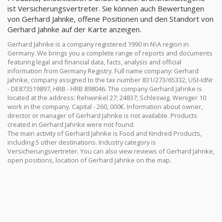
ist Versicherungsvertreter. Sie können auch Bewertungen
von Gerhard Jahnke, offene Positionen und den Standort von
Gerhard Jahnke auf der Karte anzeigen.
Gerhard Jahnke is a company registered 1990 in N\A region in
Germany. We brings you a complete range of reports and documents
featuring legal and financial data, facts, analysis and official
information from Germany Registry. Full name company: Gerhard
Jahnke, company assigned to the tax number 831/273/65332, USt-IdNr
- DE873519897, HRB - HRB 898046. The company Gerhard Jahnke is
located at the address: Rehwinkel 27; 24837; Schleswig. Weniger 10
work in the company. Capital - 260, 000€. Information about owner,
director or manager of Gerhard Jahnke is not available. Products
created in Gerhard Jahnke were not found.
The main activity of Gerhard Jahnke is Food and Kindred Products,
including 5 other destinations. Industry category is
Versicherungsvertreter. You can also view reviews of Gerhard Jahnke,
open positions, location of Gerhard Jahnke on the map.