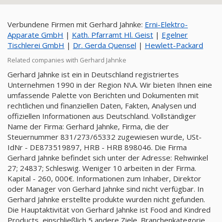
Verbundene Firmen mit Gerhard Jahnke:
Erni-Elektro-
Apparate GmbH
|
Kath. Pfarramt Hl. Geist
|
Egelner
Tischlerei GmbH
|
Dr. Gerda Quensel
|
Hewlett-Packard
Related companies with Gerhard Jahnke
Gerhard Jahnke ist ein in Deutschland registriertes
Unternehmen 1990 in der Region N\A. Wir bieten Ihnen eine
umfassende Palette von Berichten und Dokumenten mit
rechtlichen und finanziellen Daten, Fakten, Analysen und
offiziellen Informationen aus Deutschland. Vollständiger
Name der Firma: Gerhard Jahnke, Firma, die der
Steuernummer 831/273/65332 zugewiesen wurde, USt-
IdNr - DE873519897, HRB - HRB 898046. Die Firma
Gerhard Jahnke befindet sich unter der Adresse: Rehwinkel
27; 24837; Schleswig. Weniger 10 arbeiten in der Firma.
Kapital - 260, 000€. Informationen zum Inhaber, Direktor
oder Manager von Gerhard Jahnke sind nicht verfügbar. In
Gerhard Jahnke erstellte produkte wurden nicht gefunden.
Die Hauptaktivität von Gerhard Jahnke ist Food and Kindred
Products, einschließlich 5 andere Ziele. Branchenkategorie