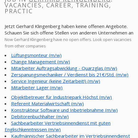
VACANCIES, CAREER, TRAINING,
PRACTIC
Jetzt Gerhard Klingenberg haben keine offenen Angebote.
Schauen Sie sich offene Stellen von anderen Unternehmen an
Now Gerhard Klingenberg have no open offers. Look open vacancies
from other companies
Lüftungsmonteur (m/w)
Change Management (m/w)
Mitarbeiter Auftragsabwicklung - Quarzglas (m/w)
Zerspanungsmechaniker / Verdienst bis 21€/Std. (m/w)
Service Ingenieur (keine Zeitarbeit!) (m/w)
Mitarbeiter Lager (m/w)
Objektbetreuer für Industriepark Höchst (m/w)
Referent Materialwirtschaft (m/w)
Konstrukteur Software und Inbetriebnahme (m/w)
Debitorenbuchhalter (m/w)
Sachbearbeiter Vertriebsinnendienst mit guten
Englischkenntnissen (m/w)
Kaufmännischer Sachbearbeiter im Vertriebsinnendienst