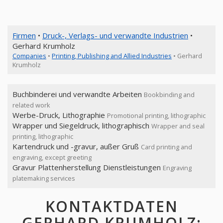
Firmen
•
Druck-, Verlags- und verwandte Industrien
•
Gerhard Krumholz
Companies
•
Printing, Publishing and Allied Industries
• Gerhard
Krumholz
Buchbinderei und verwandte Arbeiten
Bookbinding and
related work
Werbe-Druck, Lithographie
Promotional printing, lithographic
Wrapper und Siegeldruck, lithographisch
Wrapper and seal
printing, lithographic
Kartendruck und -gravur, außer Gruß
Card printing and
engraving, except greeting
Gravur Plattenherstellung Dienstleistungen
Engraving
platemaking services
KONTAKTDATEN
GERHARD KRUMHOLZ: