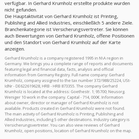
verfügbar. In Gerhard Krumholz erstellte produkte wurden
nicht gefunden.
Die Hauptaktivität von Gerhard Krumholz ist Printing,
Publishing and Allied Industries, einschließlich 5 andere Ziele.
Branchenkategorie ist Versicherungsvertreter. Sie können
auch Bewertungen von Gerhard Krumholz, offene Positionen
und den Standort von Gerhard Krumholz auf der Karte
anzeigen.
Gerhard Krumholz is a company registered 1995 in N\A region in
Germany. We brings you a complete range of reports and documents
featuring legal and financial data, facts, analysis and official
information from Germany Registry. Full name company: Gerhard
Krumholz, company assigned to the tax number 372/988/25224, USt-
IdNr - DE622619628, HRB - HRB 873355. The company Gerhard
Krumholz is located at the address: Goethestr. 1; 95700; Neusorg.
Weniger 10 work in the company. Capital - 714, 000€. Information
about owner, director or manager of Gerhard Krumholz is not
available. Products created in Gerhard Krumholz were not found.
The main activity of Gerhard Krumholz is Printing, Publishing and
Allied Industries, including 5 other destinations. Industry category is
Versicherungsvertreter. You can also view reviews of Gerhard
Krumholz, open positions, location of Gerhard Krumholz on the map.