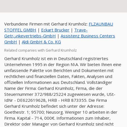
Verbundene Firmen mit Gerhard Krumholz:
FLZAUNBAU
STOFFEL GMBH
|
Eckart Brucker
|
Trave-
Getrنnkevertriebs-GmbH
|
Assistenz Business Centers
GmbH
|
Aldi GmbH & Co. KG
Related companies with Gerhard Krumholz
Gerhard Krumholz ist ein in Deutschland registriertes
Unternehmen 1995 in der Region N\A. Wir bieten Ihnen eine
umfassende Palette von Berichten und Dokumenten mit
rechtlichen und finanziellen Daten, Fakten, Analysen und
offiziellen Informationen aus Deutschland. Vollständiger
Name der Firma: Gerhard Krumholz, Firma, die der
Steuernummer 372/988/25224 zugewiesen wurde, USt-
IdNr - DE622619628, HRB - HRB 873355. Die Firma
Gerhard Krumholz befindet sich unter der Adresse:
Goethestr. 1; 95700; Neusorg. Weniger 10 arbeiten in der
Firma. Kapital - 714, 000€. Informationen zum Inhaber,
Direktor oder Manager von Gerhard Krumholz sind nicht