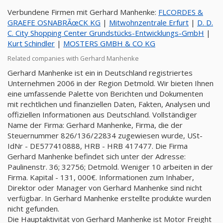
Verbundene Firmen mit Gerhard Manhenke:
FLCORDES &
GRAEFE OSNABRÃœCK KG
|
Mitwohnzentrale Erfurt
|
D. D.
C. City Shopping Center Grundstücks-Entwicklungs-GmbH
|
Kurt Schindler
|
MOSTERS GMBH & CO KG
Related companies with Gerhard Manhenke
Gerhard Manhenke ist ein in Deutschland registriertes
Unternehmen 2006 in der Region Detmold. Wir bieten Ihnen
eine umfassende Palette von Berichten und Dokumenten
mit rechtlichen und finanziellen Daten, Fakten, Analysen und
offiziellen Informationen aus Deutschland. Vollständiger
Name der Firma: Gerhard Manhenke, Firma, die der
Steuernummer 826/136/22834 zugewiesen wurde, USt-
IdNr - DE577410888, HRB - HRB 417477. Die Firma
Gerhard Manhenke befindet sich unter der Adresse:
Paulinenstr. 36; 32756; Detmold. Weniger 10 arbeiten in der
Firma. Kapital - 131, 000€. Informationen zum Inhaber,
Direktor oder Manager von Gerhard Manhenke sind nicht
verfügbar. In Gerhard Manhenke erstellte produkte wurden
nicht gefunden.
Die Hauptaktivität von Gerhard Manhenke ist Motor Freight