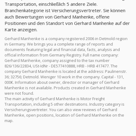
Transportation, einschließlich 5 andere Ziele.
Branchenkategorie ist Versicherungsvertreter. Sie können
auch Bewertungen von Gerhard Manhenke, offene
Positionen und den Standort von Gerhard Manhenke auf der
Karte anzeigen.
Gerhard Manhenke is a company registered 2006 in Detmold region
in Germany. We brings you a complete range of reports and
documents featuring legal and financial data, facts, analysis and
official information from Germany Registry. Full name company:
Gerhard Manhenke, company assigned to the tax number
826/136/22834, USt-IdNr - DE577410888, HRB - HRB 417477. The
company Gerhard Manhenke is located at the address: Paulinenstr.
36; 32756; Detmold. Weniger 10 work in the company. Capital - 131,
000€. Information about owner, director or manager of Gerhard
Manhenke is not available. Products created in Gerhard Manhenke
were not found.
The main activity of Gerhard Manhenke is Motor Freight
Transportation, including 5 other destinations. Industry category is
Versicherungsvertreter. You can also view reviews of Gerhard
Manhenke, open positions, location of Gerhard Manhenke on the
map.