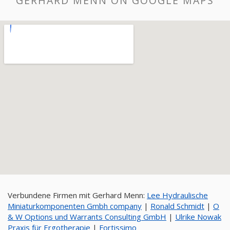
GERHARD MENN ON GOOGLE MAPS
Verbundene Firmen mit Gerhard Menn:
Lee Hydraulische
Miniaturkomponenten Gmbh company
|
Ronald Schmidt
|
O
& W Options und Warrants Consulting GmbH
|
Ulrike Nowak
Praxis für Ergotherapie
|
Fortissimo