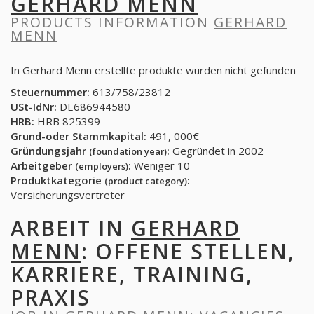
GERHARD MENN
PRODUCTS INFORMATION
GERHARD
MENN
In Gerhard Menn erstellte produkte wurden nicht gefunden
Steuernummer:
613/758/23812
USt-IdNr:
DE686944580
HRB:
HRB 825399
Grund-oder Stammkapital:
491, 000€
Gründungsjahr
:
Gegründet in 2002
(foundation year)
Arbeitgeber
:
Weniger 10
(employers)
Produktkategorie
:
(product category)
Versicherungsvertreter
ARBEIT IN
GERHARD
MENN
: OFFENE STELLEN,
KARRIERE, TRAINING,
PRAXIS