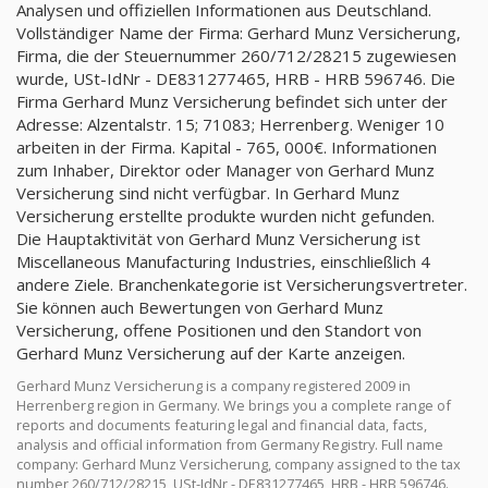
Analysen und offiziellen Informationen aus Deutschland.
Vollständiger Name der Firma: Gerhard Munz Versicherung,
Firma, die der Steuernummer 260/712/28215 zugewiesen
wurde, USt-IdNr - DE831277465, HRB - HRB 596746. Die
Firma Gerhard Munz Versicherung befindet sich unter der
Adresse: Alzentalstr. 15; 71083; Herrenberg. Weniger 10
arbeiten in der Firma. Kapital - 765, 000€. Informationen
zum Inhaber, Direktor oder Manager von Gerhard Munz
Versicherung sind nicht verfügbar. In Gerhard Munz
Versicherung erstellte produkte wurden nicht gefunden.
Die Hauptaktivität von Gerhard Munz Versicherung ist
Miscellaneous Manufacturing Industries, einschließlich 4
andere Ziele. Branchenkategorie ist Versicherungsvertreter.
Sie können auch Bewertungen von Gerhard Munz
Versicherung, offene Positionen und den Standort von
Gerhard Munz Versicherung auf der Karte anzeigen.
Gerhard Munz Versicherung is a company registered 2009 in
Herrenberg region in Germany. We brings you a complete range of
reports and documents featuring legal and financial data, facts,
analysis and official information from Germany Registry. Full name
company: Gerhard Munz Versicherung, company assigned to the tax
number 260/712/28215, USt-IdNr - DE831277465, HRB - HRB 596746.