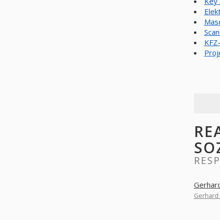
Key 
Elek
Masc
Scan
KFZ-
Proj
RE
SO
RES
Gerhard
Gerhard 