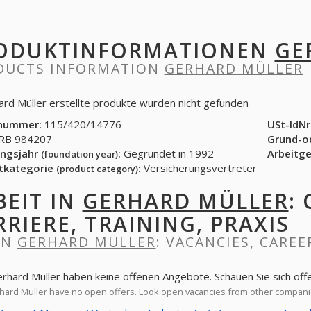
ODUKTINFORMATIONEN
GE
DUCTS INFORMATION
GERHARD MÜLLER
ard Müller erstellte produkte wurden nicht gefunden
nummer:
115/420/14776
USt-IdNr
B 984207
Grund-o
ngsjahr
:
Gegründet in 1992
Arbeitg
(foundation year)
tkategorie
:
Versicherungsvertreter
(product category)
BEIT IN
GERHARD MÜLLER
:
RRIERE, TRAINING, PRAXIS
IN
GERHARD MÜLLER
: VACANCIES, CAREE
erhard Müller haben keine offenen Angebote. Schauen Sie sich of
ard Müller have no open offers. Look open vacancies from other compan