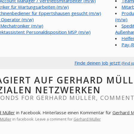
Account Manager / Vertriebsmitarbeiter (m/w)
Teaml
triker für Wartungsarbeiten (m/w)
Mitar
hinenbediener für Eppertshausen gesucht (m/w)
Produ
 Operator (m/w)
(m/w)
Mechatroniker (m/w)
Spedi
ektassistent Personaldisposition MSP (m/w)
Außenhan
Helfer
Pay-R
Finde deinen Job jetzt!
(Find j
AGIERT AUF GERHARD MÜLL
ZIALEN NETZWERKEN
PONDS FOR GERHARD MÜLLER, COMMENT
 Müller
in Facebook. Hinterlasse einen Kommentar für
Gerhard M
Müller
in facebook. Leave a comment for
Gerhard Müller