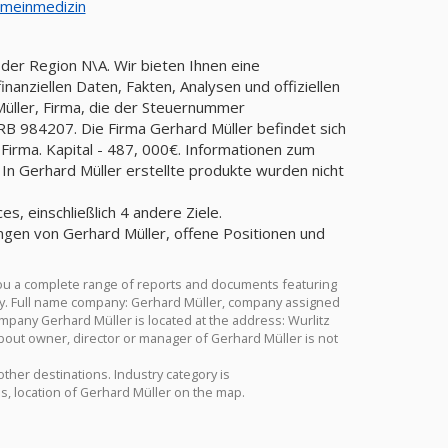
emeinmedizin
 der Region N\A. Wir bieten Ihnen eine
anziellen Daten, Fakten, Analysen und offiziellen
Müller, Firma, die der Steuernummer
984207. Die Firma Gerhard Müller befindet sich
 Firma. Kapital - 487, 000€. Informationen zum
 In Gerhard Müller erstellte produkte wurden nicht
es, einschließlich 4 andere Ziele.
ngen von Gerhard Müller, offene Positionen und
you a complete range of reports and documents featuring
stry. Full name company: Gerhard Müller, company assigned
pany Gerhard Müller is located at the address: Wurlitz
about owner, director or manager of Gerhard Müller is not
 other destinations. Industry category is
s, location of Gerhard Müller on the map.