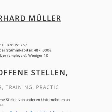
RHARD MÜLLER
:
DE878051757
der Stammkapital:
487, 000€
eber
:
Weniger 10
(employers)
 OFFENE STELLEN,
R, TRAINING, PRACTIC
fene Stellen von anderen Unternehmen an
ies