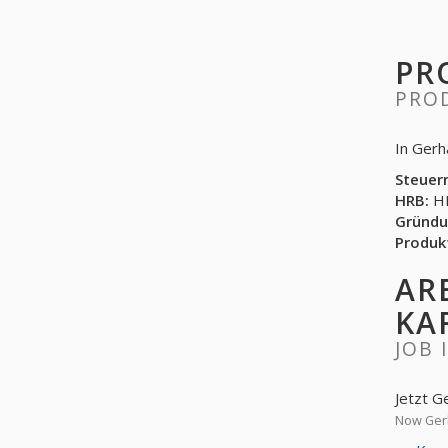
PR
PRO
In Gerh
Steuer
HRB:
HR
Gründu
Produk
AR
KA
JOB 
Jetzt G
Now Gerh