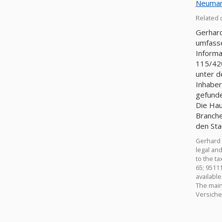
Neumann
Related 
Gerhard
umfasse
Informa
115/420
unter d
Inhaber
gefunde
Die Haup
Branche
den Sta
Gerhard 
legal an
to the t
65; 9511
availabl
The main 
Versiche