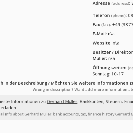
Adresse
:
(address)
Telefon
:
09
(phone)
Fax
:
+49 (3377
(fax)
E-Mail:
n\a
Website:
n\a
Besitzer / Direkt
Müller
:
n\a
Öffnungszeiten
(o
Sonntag: 10-17
ch in der Beschreibung? Möchten Sie weitere Informationen z
Wrong in description? Want add more information ab
lierte Informationen zu
Gerhard Müller
: Bankkonten, Steuern, Fina
terladen
ail info about
Gerhard Müller
: bank accounts, tax, finance history Gerhard 