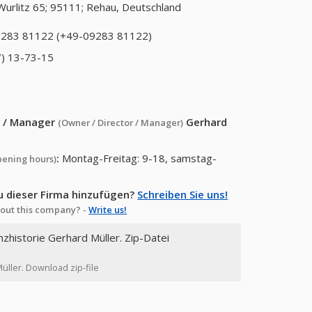
Wurlitz 65; 95111; Rehau, Deutschland
283 81122 (+49-09283 81122)
) 13-73-15
or / Manager
Gerhard
(Owner / Director / Manager)
:
Montag-Freitag: 9-18, samstag-
pening hours)
u dieser Firma hinzufügen?
Schreiben Sie uns!
out this company? -
Write us!
nzhistorie Gerhard Müller. Zip-Datei
Müller. Download zip-file