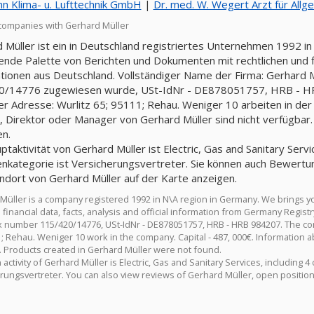
 Klima- u. Lufttechnik GmbH
|
Dr. med. W. Wegert Arzt für Allg
companies with Gerhard Müller
 Müller ist ein in Deutschland registriertes Unternehmen 1992 in
nde Palette von Berichten und Dokumenten mit rechtlichen und fin
tionen aus Deutschland. Vollständiger Name der Firma: Gerhard 
/14776 zugewiesen wurde, USt-IdNr - DE878051757, HRB - HRB 
er Adresse: Wurlitz 65; 95111; Rehau. Weniger 10 arbeiten in der
, Direktor oder Manager von Gerhard Müller sind nicht verfügbar.
n.
taktivität von Gerhard Müller ist Electric, Gas and Sanitary Servic
nkategorie ist Versicherungsvertreter. Sie können auch Bewertu
ndort von Gerhard Müller auf der Karte anzeigen.
Müller is a company registered 1992 in N\A region in Germany. We brings 
d financial data, facts, analysis and official information from Germany Regi
ax number 115/420/14776, USt-IdNr - DE878051757, HRB - HRB 984207. The com
1; Rehau. Weniger 10 work in the company. Capital - 487, 000€. Information 
e. Products created in Gerhard Müller were not found.
activity of Gerhard Müller is Electric, Gas and Sanitary Services, including 4
rungsvertreter. You can also view reviews of Gerhard Müller, open position