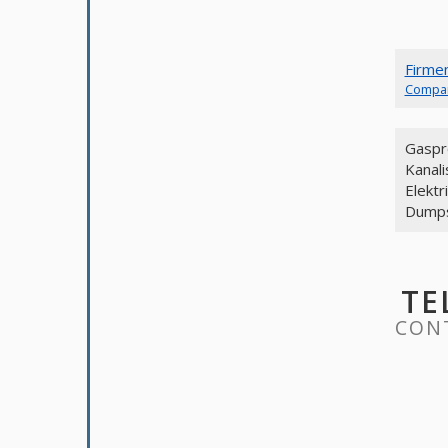
Firme
Compa
Gaspro
Kanal
Elektr
Dumps
TE
CONT