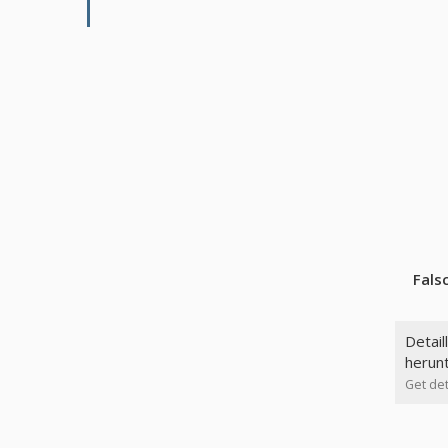
Fals
Detail
herun
Get det