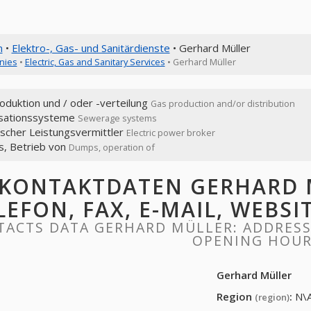
n
•
Elektro-, Gas- und Sanitärdienste
• Gerhard Müller
nies
•
Electric, Gas and Sanitary Services
• Gerhard Müller
duktion und / oder -verteilung
Gas production and/or distribution
isationssysteme
Sewerage systems
ischer Leistungsvermittler
Electric power broker
, Betrieb von
Dumps, operation of
KONTAKTDATEN GERHARD M
LEFON, FAX, E-MAIL, WEBS
ACTS DATA GERHARD MÜLLER: ADDRESS, 
OPENING HOU
Gerhard Müller
Region
:
N\
(region)