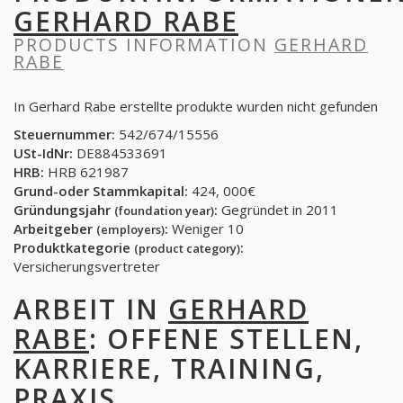
GERHARD RABE
PRODUCTS INFORMATION
GERHARD
RABE
In Gerhard Rabe erstellte produkte wurden nicht gefunden
Steuernummer:
542/674/15556
USt-IdNr:
DE884533691
HRB:
HRB 621987
Grund-oder Stammkapital:
424, 000€
Gründungsjahr
:
Gegründet in 2011
(foundation year)
Arbeitgeber
:
Weniger 10
(employers)
Produktkategorie
:
(product category)
Versicherungsvertreter
ARBEIT IN
GERHARD
RABE
: OFFENE STELLEN,
KARRIERE, TRAINING,
PRAXIS