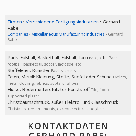
Firmen
•
Verschiedene Fertigungsindustrien
• Gerhard
Rabe
Companies
•
Miscellaneous Manufacturing Industries
• Gerhard
Rabe
Pads: Fußball, Basketball, Fußball, Lacrosse, etc.
Pads:
football, basketball, soccer, lacrosse, etc.
Staffeleien, Künstler
Easels, artists'
Ösen, Metall: Kleidung, Stoffe, Stiefel oder Schuhe
Eyelets,
metal: clothing, fabrics, boots, or shoes
Fliese, Boden: unterstützter Kunststoff
Tile, floor:
supported plastic
Christbaumschmuck, außer Elektro- und Glasschmuck
Christmas tree ornaments, except electrical and glass
KONTAKTDATEN
GERHARD RABE: