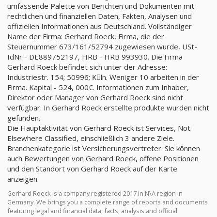
umfassende Palette von Berichten und Dokumenten mit
rechtlichen und finanziellen Daten, Fakten, Analysen und
offiziellen Informationen aus Deutschland. Vollständiger
Name der Firma: Gerhard Roeck, Firma, die der
Steuernummer 673/161/52794 zugewiesen wurde, USt-
IdNr - DE889752197, HRB - HRB 993930. Die Firma
Gerhard Roeck befindet sich unter der Adresse:
Industriestr. 154; 50996; Kِln. Weniger 10 arbeiten in der
Firma. Kapital - 524, 000€. Informationen zum Inhaber,
Direktor oder Manager von Gerhard Roeck sind nicht
verfügbar. In Gerhard Roeck erstellte produkte wurden nicht
gefunden.
Die Hauptaktivität von Gerhard Roeck ist Services, Not
Elsewhere Classified, einschließlich 3 andere Ziele.
Branchenkategorie ist Versicherungsvertreter. Sie können
auch Bewertungen von Gerhard Roeck, offene Positionen
und den Standort von Gerhard Roeck auf der Karte
anzeigen.
Gerhard Roeck is a company registered 2017 in N\A region in
Germany. We brings you a complete range of reports and documents
featuring legal and financial data, facts, analysis and official