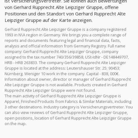
ist Versicherungsvertreter. Sie können auch Bewertungen
von Gerhard Rupprecht Alte Leipziger Gruppe, offene
Positionen und den Standort von Gerhard Rupprecht Alte
Leipziger Gruppe auf der Karte anzeigen.
Gerhard Rupprecht Alte Leipziger Gruppe is a company registered
1993 in N\A region in Germany. We brings you a complete range of
reports and documents featuring legal and financial data, facts,
analysis and official information from Germany Registry. Full name
company: Gerhard Rupprecht Alte Leipziger Gruppe, company
assigned to the tax number 740/356/39858, USt-IdNr - DE148449707,
HRB - HRB 263833. The company Gerhard Rupprecht Alte Leipziger
Gruppe is located at the address: Leutershauser Str. 25; 90453;
Nürnberg. Weniger 10 work in the company. Capital - 838, 000€.
Information about owner, director or manager of Gerhard Rupprecht
Alte Leipziger Gruppe is not available. Products created in Gerhard
Rupprecht Alte Leipziger Gruppe were not found.
The main activity of Gerhard Rupprecht Alte Leipziger Gruppe is
Apparel, Finished Products from Fabrics & Similar Materials, including
3 other destinations. Industry category is Versicherungsvertreter. You
can also view reviews of Gerhard Rupprecht Alte Leipziger Gruppe,
open positions, location of Gerhard Rupprecht Alte Leipziger Gruppe
on the map.