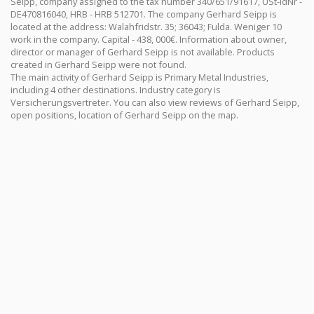
Seipp, company assigned to the tax number 340/651/91617, USt-IdNr -
DE470816040, HRB - HRB 512701. The company Gerhard Seipp is
located at the address: Walahfridstr. 35; 36043; Fulda. Weniger 10
work in the company. Capital - 438, 000€. Information about owner,
director or manager of Gerhard Seipp is not available. Products
created in Gerhard Seipp were not found.
The main activity of Gerhard Seipp is Primary Metal Industries,
including 4 other destinations. Industry category is
Versicherungsvertreter. You can also view reviews of Gerhard Seipp,
open positions, location of Gerhard Seipp on the map.