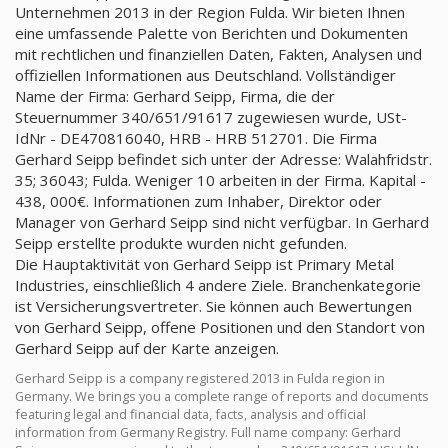
Unternehmen 2013 in der Region Fulda. Wir bieten Ihnen
eine umfassende Palette von Berichten und Dokumenten
mit rechtlichen und finanziellen Daten, Fakten, Analysen und
offiziellen Informationen aus Deutschland. Vollständiger
Name der Firma: Gerhard Seipp, Firma, die der
Steuernummer 340/651/91617 zugewiesen wurde, USt-
IdNr - DE470816040, HRB - HRB 512701. Die Firma
Gerhard Seipp befindet sich unter der Adresse: Walahfridstr.
35; 36043; Fulda. Weniger 10 arbeiten in der Firma. Kapital -
438, 000€. Informationen zum Inhaber, Direktor oder
Manager von Gerhard Seipp sind nicht verfügbar. In Gerhard
Seipp erstellte produkte wurden nicht gefunden.
Die Hauptaktivität von Gerhard Seipp ist Primary Metal
Industries, einschließlich 4 andere Ziele. Branchenkategorie
ist Versicherungsvertreter. Sie können auch Bewertungen
von Gerhard Seipp, offene Positionen und den Standort von
Gerhard Seipp auf der Karte anzeigen.
Gerhard Seipp is a company registered 2013 in Fulda region in
Germany. We brings you a complete range of reports and documents
featuring legal and financial data, facts, analysis and official
information from Germany Registry. Full name company: Gerhard