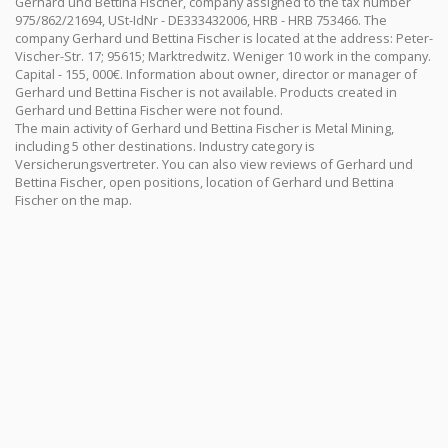
Gerhard und Bettina Fischer, company assigned to the tax number
975/862/21694, USt-IdNr - DE333432006, HRB - HRB 753466. The
company Gerhard und Bettina Fischer is located at the address: Peter-
Vischer-Str. 17; 95615; Marktredwitz. Weniger 10 work in the company.
Capital - 155, 000€. Information about owner, director or manager of
Gerhard und Bettina Fischer is not available. Products created in
Gerhard und Bettina Fischer were not found.
The main activity of Gerhard und Bettina Fischer is Metal Mining,
including 5 other destinations. Industry category is
Versicherungsvertreter. You can also view reviews of Gerhard und
Bettina Fischer, open positions, location of Gerhard und Bettina
Fischer on the map.