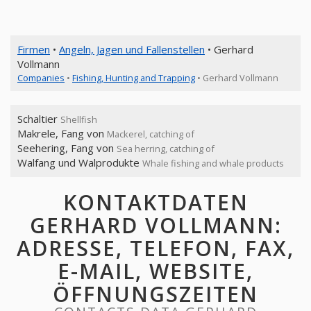
Firmen
•
Angeln, Jagen und Fallenstellen
• Gerhard
Vollmann
Companies
•
Fishing, Hunting and Trapping
• Gerhard Vollmann
Schaltier
Shellfish
Makrele, Fang von
Mackerel, catching of
Seehering, Fang von
Sea herring, catching of
Walfang und Walprodukte
Whale fishing and whale products
KONTAKTDATEN
GERHARD VOLLMANN:
ADRESSE, TELEFON, FAX,
E-MAIL, WEBSITE,
ÖFFNUNGSZEITEN