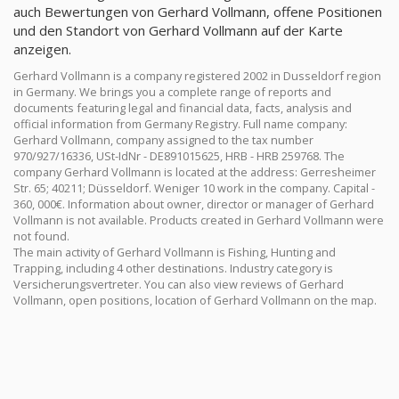
auch Bewertungen von Gerhard Vollmann, offene Positionen
und den Standort von Gerhard Vollmann auf der Karte
anzeigen.
Gerhard Vollmann is a company registered 2002 in Dusseldorf region
in Germany. We brings you a complete range of reports and
documents featuring legal and financial data, facts, analysis and
official information from Germany Registry. Full name company:
Gerhard Vollmann, company assigned to the tax number
970/927/16336, USt-IdNr - DE891015625, HRB - HRB 259768. The
company Gerhard Vollmann is located at the address: Gerresheimer
Str. 65; 40211; Düsseldorf. Weniger 10 work in the company. Capital -
360, 000€. Information about owner, director or manager of Gerhard
Vollmann is not available. Products created in Gerhard Vollmann were
not found.
The main activity of Gerhard Vollmann is Fishing, Hunting and
Trapping, including 4 other destinations. Industry category is
Versicherungsvertreter. You can also view reviews of Gerhard
Vollmann, open positions, location of Gerhard Vollmann on the map.