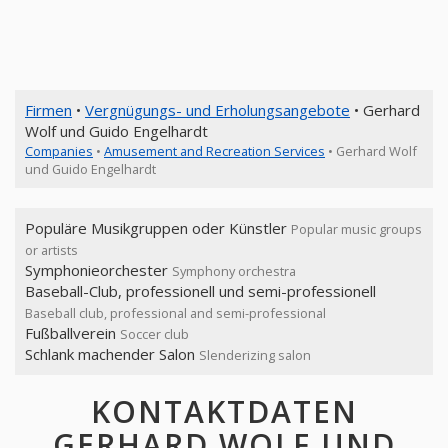
Firmen
•
Vergnügungs- und Erholungsangebote
• Gerhard
Wolf und Guido Engelhardt
Companies
•
Amusement and Recreation Services
• Gerhard Wolf
und Guido Engelhardt
Populäre Musikgruppen oder Künstler
Popular music groups
or artists
Symphonieorchester
Symphony orchestra
Baseball-Club, professionell und semi-professionell
Baseball club, professional and semi-professional
Fußballverein
Soccer club
Schlank machender Salon
Slenderizing salon
KONTAKTDATEN
GERHARD WOLF UND