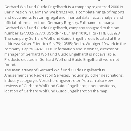
Gerhard Wolf und Guido Engelhardt is a company registered 2000 in
Berlin region in Germany. We brings you a complete range of reports
and documents featuring legal and financial data, facts, analysis and
official information from Germany Registry. Full name company:
Gerhard Wolf und Guido Engelhardt, company assigned to the tax
number 124/332/72770, USt-IdNr - DE149411010, HRB - HRB 663928.
The company Gerhard Wolf und Guido Engelhardt is located at the
address: Kaiser-Friedrich-Str. 79; 10585; Berlin. Weniger 10 work in the
company. Capital - 482, 000€. Information about owner, director or
manager of Gerhard Wolf und Guido Engelhardt is not available.
Products created in Gerhard Wolf und Guido Engelhardt were not
found.
The main activity of Gerhard Wolf und Guido Engelhardt is
Amusement and Recreation Services, including 5 other destinations.
Industry category is Versicherungsvertreter. You can also view
reviews of Gerhard Wolf und Guido Engelhardt, open positions,
location of Gerhard Wolf und Guido Engelhardt on the map.