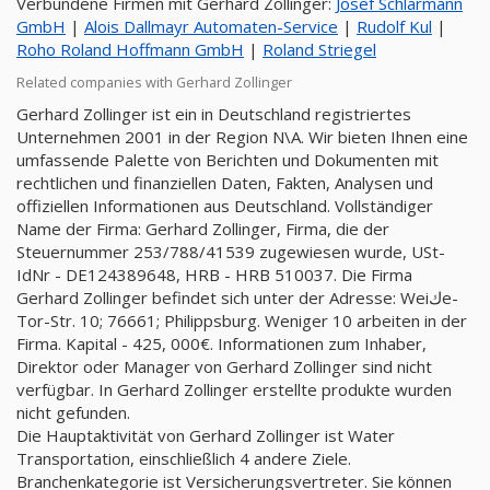
Verbundene Firmen mit Gerhard Zollinger:
Josef Schlarmann
GmbH
|
Alois Dallmayr Automaten-Service
|
Rudolf Kul
|
Roho Roland Hoffmann GmbH
|
Roland Striegel
Related companies with Gerhard Zollinger
Gerhard Zollinger ist ein in Deutschland registriertes
Unternehmen 2001 in der Region N\A. Wir bieten Ihnen eine
umfassende Palette von Berichten und Dokumenten mit
rechtlichen und finanziellen Daten, Fakten, Analysen und
offiziellen Informationen aus Deutschland. Vollständiger
Name der Firma: Gerhard Zollinger, Firma, die der
Steuernummer 253/788/41539 zugewiesen wurde, USt-
IdNr - DE124389648, HRB - HRB 510037. Die Firma
Gerhard Zollinger befindet sich unter der Adresse: Weiكe-
Tor-Str. 10; 76661; Philippsburg. Weniger 10 arbeiten in der
Firma. Kapital - 425, 000€. Informationen zum Inhaber,
Direktor oder Manager von Gerhard Zollinger sind nicht
verfügbar. In Gerhard Zollinger erstellte produkte wurden
nicht gefunden.
Die Hauptaktivität von Gerhard Zollinger ist Water
Transportation, einschließlich 4 andere Ziele.
Branchenkategorie ist Versicherungsvertreter. Sie können