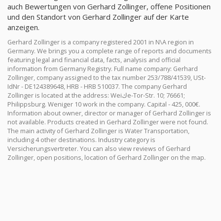
auch Bewertungen von Gerhard Zollinger, offene Positionen
und den Standort von Gerhard Zollinger auf der Karte
anzeigen.
Gerhard Zollinger is a company registered 2001 in N\A region in
Germany. We brings you a complete range of reports and documents
featuring legal and financial data, facts, analysis and official
information from Germany Registry. Full name company: Gerhard
Zollinger, company assigned to the tax number 253/788/41539, USt-
IdNr - DE124389648, HRB - HRB 510037. The company Gerhard
Zollinger is located at the address: Weiكe-Tor-Str. 10; 76661;
Philippsburg. Weniger 10 work in the company. Capital - 425, 000€.
Information about owner, director or manager of Gerhard Zollinger is
not available. Products created in Gerhard Zollinger were not found.
The main activity of Gerhard Zollinger is Water Transportation,
including 4 other destinations. Industry category is
Versicherungsvertreter. You can also view reviews of Gerhard
Zollinger, open positions, location of Gerhard Zollinger on the map.