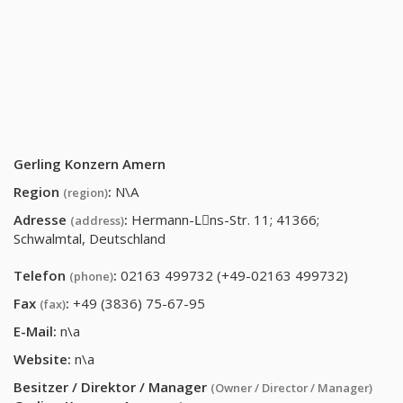
Gerling Konzern Amern
Region
:
N\A
(region)
Adresse
:
Hermann-Lِns-Str. 11; 41366;
(address)
Schwalmtal, Deutschland
Telefon
:
02163 499732 (+49-02163 499732)
(phone)
Fax
:
+49 (3836) 75-67-95
(fax)
E-Mail:
n\a
Website:
n\a
Besitzer / Direktor / Manager
(Owner / Director / Manager)