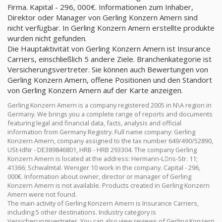
Firma. Kapital - 296, 000€. Informationen zum Inhaber,
Direktor oder Manager von Gerling Konzern Amern sind
nicht verfügbar. In Gerling Konzern Amern erstellte produkte
wurden nicht gefunden.
Die Hauptaktivität von Gerling Konzern Amern ist Insurance
Carriers, einschließlich 5 andere Ziele. Branchenkategorie ist
Versicherungsvertreter. Sie können auch Bewertungen von
Gerling Konzern Amern, offene Positionen und den Standort
von Gerling Konzern Amern auf der Karte anzeigen.
Gerling Konzern Amern is a company registered 2005 in N\A region in
Germany. We brings you a complete range of reports and documents
featuring legal and financial data, facts, analysis and official
information from Germany Registry. Full name company: Gerling
Konzern Amern, company assigned to the tax number 649/490/52890,
USt-IdNr - DE389846801, HRB - HRB 293304. The company Gerling
Konzern Amern is located at the address: Hermann-Lِns-Str. 11;
41366; Schwalmtal. Weniger 10 work in the company. Capital - 296,
000€. Information about owner, director or manager of Gerling
Konzern Amern is not available. Products created in Gerling Konzern
Amern were not found.
The main activity of Gerling Konzern Amern is Insurance Carriers,
including 5 other destinations. Industry category is
Versicherungsvertreter. You can also view reviews of Gerling Konzern