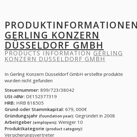
PRODUKTINFORMATIONE
GERLING KONZERN
DÜSSELDORF GMBH
PRODUCTS INFORMATION
GERLING
KONZERN DÜSSELDORF GMBH
In Gerling Konzern Düsseldorf GmbH erstellte produkte
wurden nicht gefunden
Steuernummer:
899/723/38042
USt-IdNr:
DE152377319
HRB:
HRB 818505
Grund-oder Stammkapital:
679, 000€
Gründungsjahr
:
Gegründet in 2008
(foundation year)
Arbeitgeber
:
Weniger 10
(employers)
Produktkategorie
:
(product category)
Versicherungsvertreter