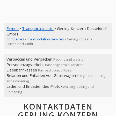
Firmen
•
Transportdienste
• Gerling Konzern Düsseldorf
GmbH
Companies
•
Transportation Services
• Gerling Konzern
Düsseldorf GmbH
Verpacken und Verpacken
Packing and crating
Personenzugverkehr
Passenger train services
Eisenbahnkassen
Railroad ticket offices
Beladen und Entladen von Güterwagen
Freight car loading
and unloading
Laden und Entladen des Protokolls
Log loading and
unloading
KONTAKTDATEN
GERLING KONZERN