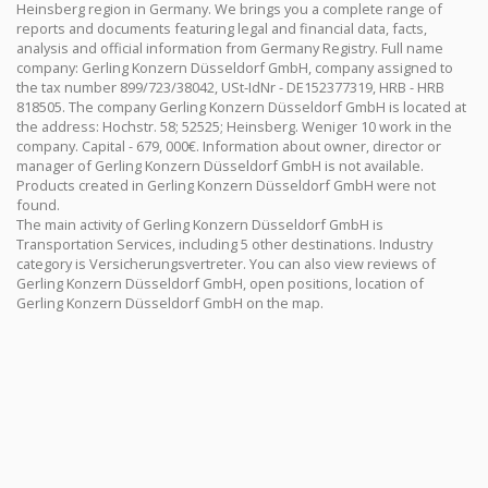
Heinsberg region in Germany. We brings you a complete range of
reports and documents featuring legal and financial data, facts,
analysis and official information from Germany Registry. Full name
company: Gerling Konzern Düsseldorf GmbH, company assigned to
the tax number 899/723/38042, USt-IdNr - DE152377319, HRB - HRB
818505. The company Gerling Konzern Düsseldorf GmbH is located at
the address: Hochstr. 58; 52525; Heinsberg. Weniger 10 work in the
company. Capital - 679, 000€. Information about owner, director or
manager of Gerling Konzern Düsseldorf GmbH is not available.
Products created in Gerling Konzern Düsseldorf GmbH were not
found.
The main activity of Gerling Konzern Düsseldorf GmbH is
Transportation Services, including 5 other destinations. Industry
category is Versicherungsvertreter. You can also view reviews of
Gerling Konzern Düsseldorf GmbH, open positions, location of
Gerling Konzern Düsseldorf GmbH on the map.