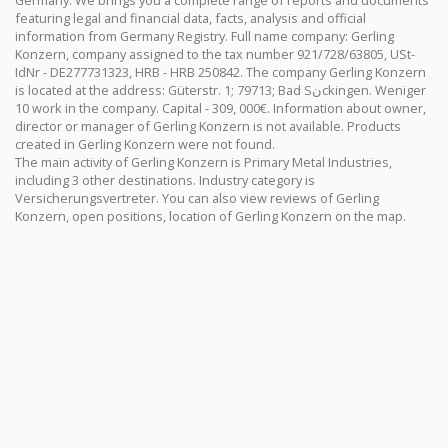
Germany. We brings you a complete range of reports and documents
featuring legal and financial data, facts, analysis and official
information from Germany Registry. Full name company: Gerling
Konzern, company assigned to the tax number 921/728/63805, USt-
IdNr - DE277731323, HRB - HRB 250842. The company Gerling Konzern
is located at the address: Güterstr. 1; 79713; Bad Sنckingen. Weniger
10 work in the company. Capital - 309, 000€. Information about owner,
director or manager of Gerling Konzern is not available. Products
created in Gerling Konzern were not found.
The main activity of Gerling Konzern is Primary Metal Industries,
including 3 other destinations. Industry category is
Versicherungsvertreter. You can also view reviews of Gerling
Konzern, open positions, location of Gerling Konzern on the map.