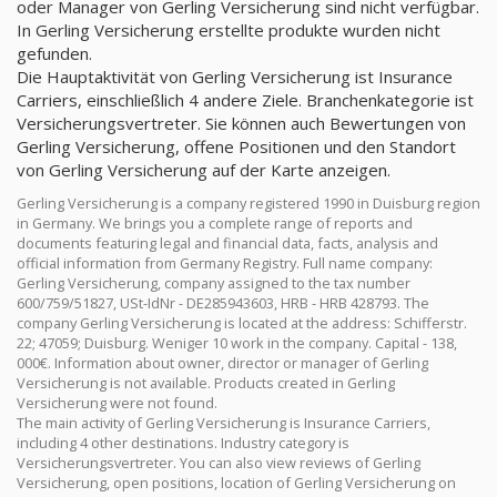
oder Manager von Gerling Versicherung sind nicht verfügbar.
In Gerling Versicherung erstellte produkte wurden nicht
gefunden.
Die Hauptaktivität von Gerling Versicherung ist Insurance
Carriers, einschließlich 4 andere Ziele. Branchenkategorie ist
Versicherungsvertreter. Sie können auch Bewertungen von
Gerling Versicherung, offene Positionen und den Standort
von Gerling Versicherung auf der Karte anzeigen.
Gerling Versicherung is a company registered 1990 in Duisburg region
in Germany. We brings you a complete range of reports and
documents featuring legal and financial data, facts, analysis and
official information from Germany Registry. Full name company:
Gerling Versicherung, company assigned to the tax number
600/759/51827, USt-IdNr - DE285943603, HRB - HRB 428793. The
company Gerling Versicherung is located at the address: Schifferstr.
22; 47059; Duisburg. Weniger 10 work in the company. Capital - 138,
000€. Information about owner, director or manager of Gerling
Versicherung is not available. Products created in Gerling
Versicherung were not found.
The main activity of Gerling Versicherung is Insurance Carriers,
including 4 other destinations. Industry category is
Versicherungsvertreter. You can also view reviews of Gerling
Versicherung, open positions, location of Gerling Versicherung on