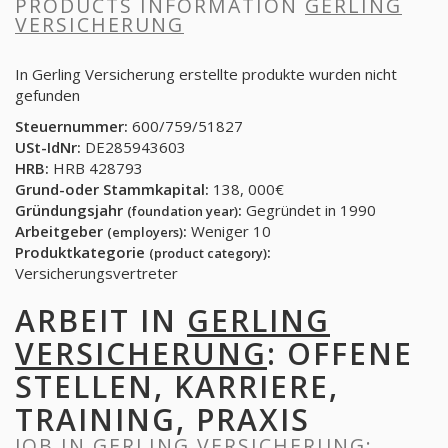
PRODUCTS INFORMATION
GERLING
VERSICHERUNG
In Gerling Versicherung erstellte produkte wurden nicht
gefunden
Steuernummer:
600/759/51827
USt-IdNr:
DE285943603
HRB:
HRB 428793
Grund-oder Stammkapital:
138, 000€
Gründungsjahr
:
Gegründet in 1990
(foundation year)
Arbeitgeber
:
Weniger 10
(employers)
Produktkategorie
:
(product category)
Versicherungsvertreter
ARBEIT IN
GERLING
VERSICHERUNG
: OFFENE
STELLEN, KARRIERE,
TRAINING, PRAXIS
JOB IN
GERLING VERSICHERUNG
: