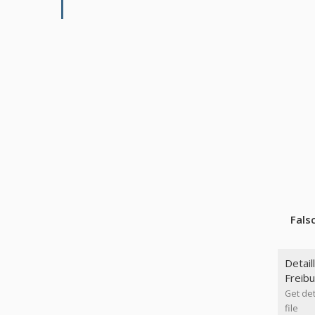
Fals
Detail
Freib
Get det
file