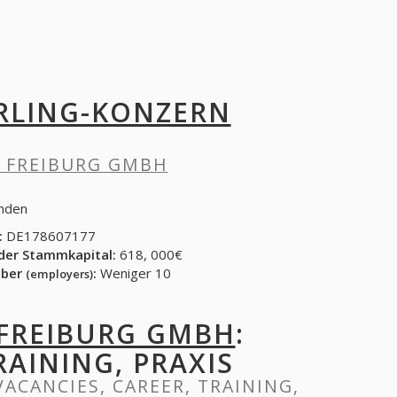
RLING-KONZERN
 FREIBURG GMBH
unden
:
DE178607177
der Stammkapital:
618, 000€
eber
:
Weniger 10
(employers)
FREIBURG GMBH
:
RAINING, PRAXIS
 VACANCIES, CAREER, TRAINING,