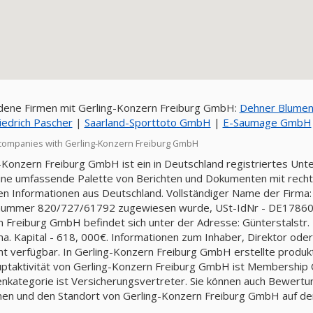
ene Firmen mit Gerling-Konzern Freiburg GmbH:
Dehner Blumen
iedrich Pascher
|
Saarland-Sporttoto GmbH
|
E-Saumage GmbH
companies with Gerling-Konzern Freiburg GmbH
-Konzern Freiburg GmbH ist ein in Deutschland registriertes Unt
ine umfassende Palette von Berichten und Dokumenten mit rechtli
llen Informationen aus Deutschland. Vollständiger Name der Firma
nummer 820/727/61792 zugewiesen wurde, USt-IdNr - DE178607
 Freiburg GmbH befindet sich unter der Adresse: Günterstalstr. 
ma. Kapital - 618, 000€. Informationen zum Inhaber, Direktor o
cht verfügbar. In Gerling-Konzern Freiburg GmbH erstellte produk
ptaktivität von Gerling-Konzern Freiburg GmbH ist Membership Org
nkategorie ist Versicherungsvertreter. Sie können auch Bewert
nen und den Standort von Gerling-Konzern Freiburg GmbH auf de