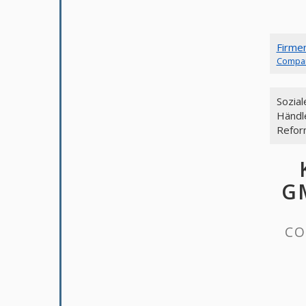
Firme
Compa
Sozia
Händl
Refor
GM
CO