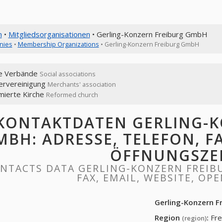
n
•
Mitgliedsorganisationen
• Gerling-Konzern Freiburg GmbH
nies
•
Membership Organizations
• Gerling-Konzern Freiburg GmbH
le Verbände
Social associations
ervereinigung
Merchants' association
mierte Kirche
Reformed church
KONTAKTDATEN GERLING-K
BH: ADRESSE, TELEFON, FA
ÖFFNUNGSZE
NTACTS DATA GERLING-KONZERN FREIB
FAX, EMAIL, WEBSITE, OP
Gerling-Konzern 
Region
:
Fre
(region)