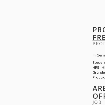
PR
FR
PRO
In Gerl
Steuer
HRB:
HR
Gründu
Produk
AR
OF
JOB 