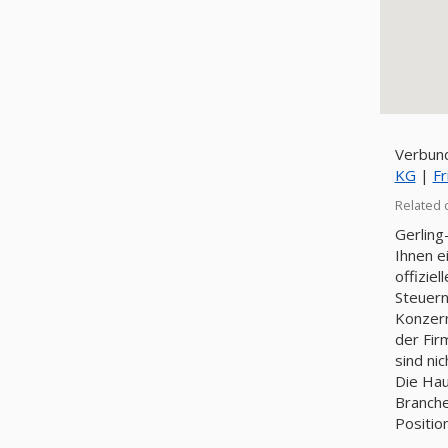
Verbund
KG
|
Fr
Related 
Gerling
Ihnen e
offizie
Steuer
Konzern
der Fir
sind ni
Die Hau
Branche
Positio