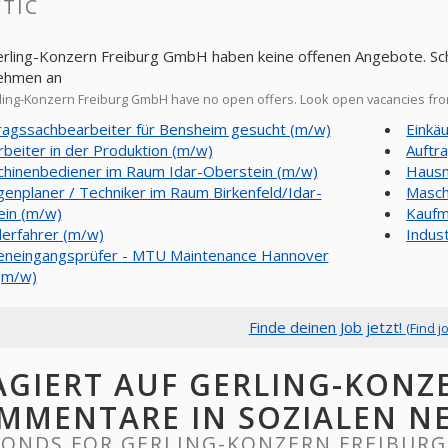
TIC
erling-Konzern Freiburg GmbH haben keine offenen Angebote. Sch
ehmen an
ing-Konzern Freiburg GmbH have no open offers. Look open vacancies fr
ragssachbearbeiter für Bensheim gesucht (m/w)
Einkä
rbeiter in der Produktion (m/w)
Auftr
hinenbediener im Raum Idar-Oberstein (m/w)
Hausm
genplaner / Techniker im Raum Birkenfeld/Idar-
Masch
ein (m/w)
Kaufm
lerfahrer (m/w)
Indus
neingangsprüfer - MTU Maintenance Hannover
(m/w)
Finde deinen Job jetzt!
(Find j
AGIERT AUF GERLING-KONZ
MMENTARE IN SOZIALEN N
PONDS FOR GERLING-KONZERN FREIBURG