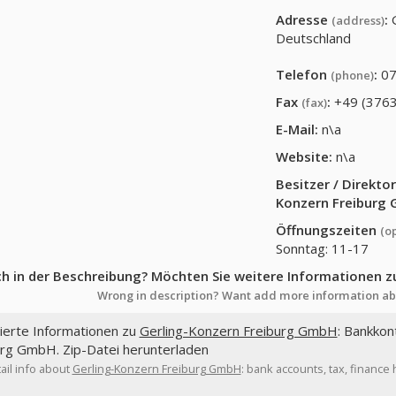
Adresse
:
(address)
Deutschland
Telefon
:
07
(phone)
Fax
:
+49 (3763
(fax)
E-Mail:
n\a
Website:
n\a
Besitzer / Direkt
Konzern Freiburg
Öffnungszeiten
(o
Sonntag: 11-17
ch in der Beschreibung? Möchten Sie weitere Informationen z
Wrong in description? Want add more information ab
lierte Informationen zu
Gerling-Konzern Freiburg GmbH
: Bankkon
urg GmbH. Zip-Datei herunterladen
ail info about
Gerling-Konzern Freiburg GmbH
: bank accounts, tax, financ