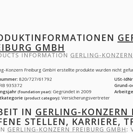
ODUKTINFORMATIONEN
GE
EIBURG GMBH
DUCTS INFORMATION
GERLING-KONZERN
ing-Konzern Freiburg GmbH erstellte produkte wurden nicht gef
nummer:
820/727/61792
USt-IdNr
B 935372
Grund-o
ngsjahr
:
Gegründet in 2009
Arbeitg
(foundation year)
tkategorie
:
Versicherungsvertreter
(product category)
BEIT IN
GERLING-KONZERN 
FENE STELLEN, KARRIERE, T
IN
GERLING-KONZERN FREIBURG GMBH
: