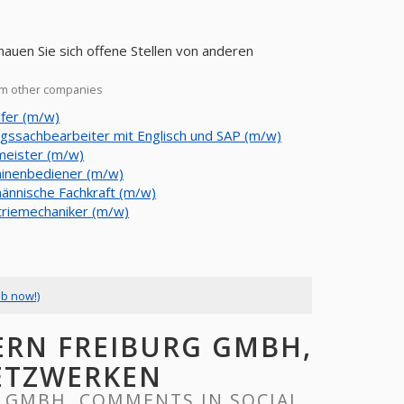
auen Sie sich offene Stellen von anderen
om other companies
ufer (m/w)
agssachbearbeiter mit Englisch und SAP (m/w)
eister (m/w)
inenbediener (m/w)
ännische Fachkraft (m/w)
triemechaniker (m/w)
ob now!)
ERN FREIBURG GMBH,
ETZWERKEN
 GMBH, COMMENTS IN SOCIAL