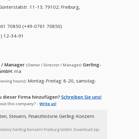
Günterstalstr. 11-13; 79102; Freiburg,
61 70850 (+49-0761 70850)
) 12-34-91
or / Manager
Gerling-
(Owner / Director / Manager)
 GmbH
:
n\a
:
Montag-Freitag: 8-20, samstag-
pening hours)
u dieser Firma hinzufügen?
Schreiben Sie uns!
out this company? -
Write us!
ten, Steuern, Finanzhistorie Gerling-Konzern
e history Gerling-Konzern Freiburg GmbH. Download zip-