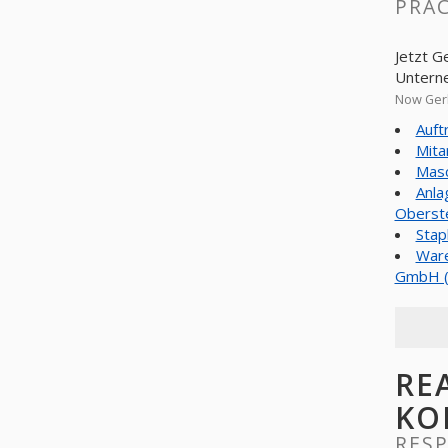
PRAC
Jetzt G
Untern
Now Gerl
Auft
Mita
Masc
Anla
Oberst
Stap
Ware
GmbH 
RE
KO
RES