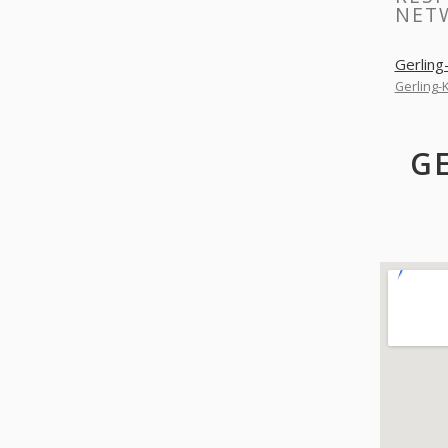
NET
Gerlin
Gerling-
G