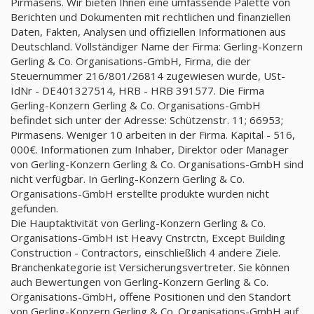
Pirmasens. Wir bieten Ihnen eine umfassende Palette von
Berichten und Dokumenten mit rechtlichen und finanziellen
Daten, Fakten, Analysen und offiziellen Informationen aus
Deutschland. Vollständiger Name der Firma: Gerling-Konzern
Gerling & Co. Organisations-GmbH, Firma, die der
Steuernummer 216/801/26814 zugewiesen wurde, USt-
IdNr - DE401327514, HRB - HRB 391577. Die Firma
Gerling-Konzern Gerling & Co. Organisations-GmbH
befindet sich unter der Adresse: Schützenstr. 11; 66953;
Pirmasens. Weniger 10 arbeiten in der Firma. Kapital - 516,
000€. Informationen zum Inhaber, Direktor oder Manager
von Gerling-Konzern Gerling & Co. Organisations-GmbH sind
nicht verfügbar. In Gerling-Konzern Gerling & Co.
Organisations-GmbH erstellte produkte wurden nicht
gefunden.
Die Hauptaktivität von Gerling-Konzern Gerling & Co.
Organisations-GmbH ist Heavy Cnstrctn, Except Building
Construction - Contractors, einschließlich 4 andere Ziele.
Branchenkategorie ist Versicherungsvertreter. Sie können
auch Bewertungen von Gerling-Konzern Gerling & Co.
Organisations-GmbH, offene Positionen und den Standort
von Gerling-Konzern Gerling & Co. Organisations-GmbH auf