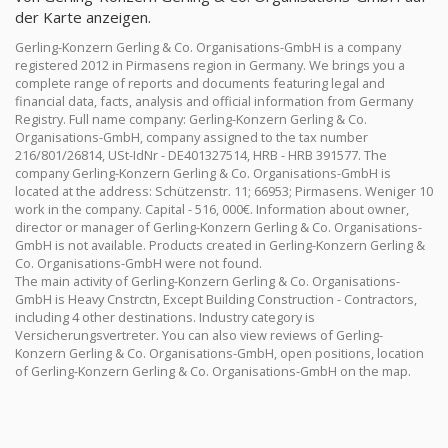
der Karte anzeigen.
Gerling-Konzern Gerling & Co. Organisations-GmbH is a company
registered 2012 in Pirmasens region in Germany. We brings you a
complete range of reports and documents featuring legal and
financial data, facts, analysis and official information from Germany
Registry. Full name company: Gerling-Konzern Gerling & Co.
Organisations-GmbH, company assigned to the tax number
216/801/26814, USt-IdNr - DE401327514, HRB - HRB 391577. The
company Gerling-Konzern Gerling & Co. Organisations-GmbH is
located at the address: Schützenstr. 11; 66953; Pirmasens. Weniger 10
work in the company. Capital - 516, 000€. Information about owner,
director or manager of Gerling-Konzern Gerling & Co. Organisations-
GmbH is not available. Products created in Gerling-Konzern Gerling &
Co. Organisations-GmbH were not found.
The main activity of Gerling-Konzern Gerling & Co. Organisations-
GmbH is Heavy Cnstrctn, Except Building Construction - Contractors,
including 4 other destinations. Industry category is
Versicherungsvertreter. You can also view reviews of Gerling-
Konzern Gerling & Co. Organisations-GmbH, open positions, location
of Gerling-Konzern Gerling & Co. Organisations-GmbH on the map.