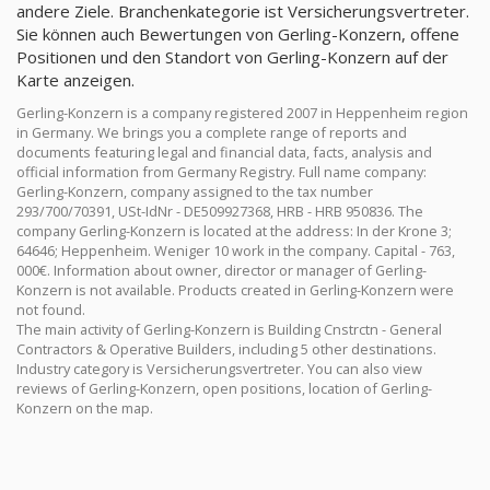
andere Ziele. Branchenkategorie ist Versicherungsvertreter.
Sie können auch Bewertungen von Gerling-Konzern, offene
Positionen und den Standort von Gerling-Konzern auf der
Karte anzeigen.
Gerling-Konzern is a company registered 2007 in Heppenheim region
in Germany. We brings you a complete range of reports and
documents featuring legal and financial data, facts, analysis and
official information from Germany Registry. Full name company:
Gerling-Konzern, company assigned to the tax number
293/700/70391, USt-IdNr - DE509927368, HRB - HRB 950836. The
company Gerling-Konzern is located at the address: In der Krone 3;
64646; Heppenheim. Weniger 10 work in the company. Capital - 763,
000€. Information about owner, director or manager of Gerling-
Konzern is not available. Products created in Gerling-Konzern were
not found.
The main activity of Gerling-Konzern is Building Cnstrctn - General
Contractors & Operative Builders, including 5 other destinations.
Industry category is Versicherungsvertreter. You can also view
reviews of Gerling-Konzern, open positions, location of Gerling-
Konzern on the map.