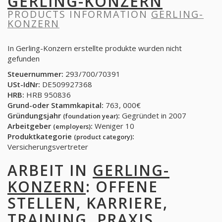
GERLING-KONZERN
PRODUCTS INFORMATION
GERLING-
KONZERN
In Gerling-Konzern erstellte produkte wurden nicht
gefunden
Steuernummer:
293/700/70391
USt-IdNr:
DE509927368
HRB:
HRB 950836
Grund-oder Stammkapital:
763, 000€
Gründungsjahr
:
Gegründet in 2007
(foundation year)
Arbeitgeber
:
Weniger 10
(employers)
Produktkategorie
:
(product category)
Versicherungsvertreter
ARBEIT IN
GERLING-
KONZERN
: OFFENE
STELLEN, KARRIERE,
TRAINING, PRAXIS