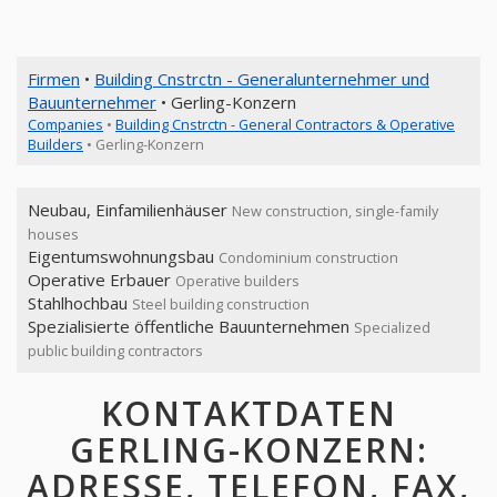
Firmen
•
Building Cnstrctn - Generalunternehmer und
Bauunternehmer
• Gerling-Konzern
Companies
•
Building Cnstrctn - General Contractors & Operative
Builders
• Gerling-Konzern
Neubau, Einfamilienhäuser
New construction, single-family
houses
Eigentumswohnungsbau
Condominium construction
Operative Erbauer
Operative builders
Stahlhochbau
Steel building construction
Spezialisierte öffentliche Bauunternehmen
Specialized
public building contractors
KONTAKTDATEN
GERLING-KONZERN:
ADRESSE, TELEFON, FAX,