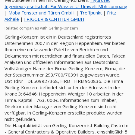
Verbundene Firmen mit Gerling-Konzern:
Hydrotec
Ingenieurgesellschaft Fur Wasser U. Umwelt Mbh company
|
Moba Fenster und Türen GmbH
|
Treffpunkt
|
Fritz
Aichele
|
FRIGGER & GـNTHER GMBH
Related companies with Gerling-Konzern
Gerling-Konzern ist ein in Deutschland registriertes
Unternehmen 2007 in der Region Heppenheim. Wir bieten
Ihnen eine umfassende Palette von Berichten und
Dokumenten mit rechtlichen und finanziellen Daten, Fakten,
Analysen und offiziellen Informationen aus Deutschland.
Vollständiger Name der Firma: Gerling-Konzern, Firma, die
der Steuernummer 293/700/70391 zugewiesen wurde,
USt-IdNr - DE509927368, HRB - HRB 950836. Die Firma
Gerling-Konzern befindet sich unter der Adresse: In der
Krone 3; 64646; Heppenheim. Weniger 10 arbeiten in der
Firma. Kapital - 763, 000€. Informationen zum Inhaber,
Direktor oder Manager von Gerling-Konzern sind nicht
verfügbar. In Gerling-Konzern erstellte produkte wurden
nicht gefunden.
Die Hauptaktivität von Gerling-Konzern ist Building Cnstrctn
- General Contractors & Operative Builders, einschließlich 5