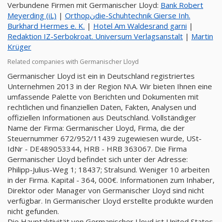
Verbundene Firmen mit Germanischer Lloyd:
Bank Robert
Meyerding (iL)
|
Orthopنdie-Schuhtechnik Gierse Inh.
Burkhard Hermes e. K.
|
Hotel Am Waldesrand garni
|
Redaktion IZ-Serbokroat. Universum Verlagsanstalt
|
Martin
Krüger
Related companies with Germanischer Lloyd
Germanischer Lloyd ist ein in Deutschland registriertes
Unternehmen 2013 in der Region N\A. Wir bieten Ihnen eine
umfassende Palette von Berichten und Dokumenten mit
rechtlichen und finanziellen Daten, Fakten, Analysen und
offiziellen Informationen aus Deutschland. Vollständiger
Name der Firma: Germanischer Lloyd, Firma, die der
Steuernummer 672/952/11439 zugewiesen wurde, USt-
IdNr - DE489053344, HRB - HRB 363067. Die Firma
Germanischer Lloyd befindet sich unter der Adresse:
Philipp-Julius-Weg 1; 18437; Stralsund. Weniger 10 arbeiten
in der Firma. Kapital - 364, 000€. Informationen zum Inhaber,
Direktor oder Manager von Germanischer Lloyd sind nicht
verfügbar. In Germanischer Lloyd erstellte produkte wurden
nicht gefunden.
Die Hauptaktivität von Germanischer Lloyd ist United States