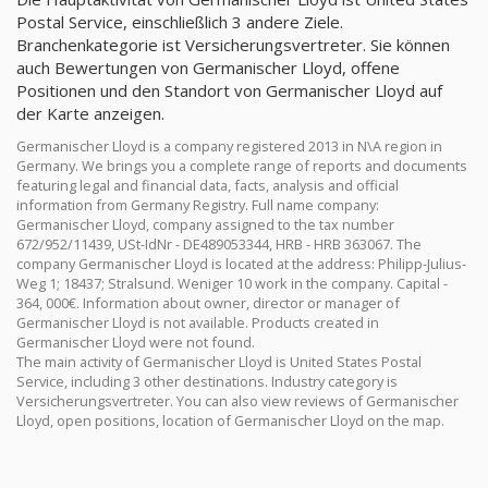
Postal Service, einschließlich 3 andere Ziele.
Branchenkategorie ist Versicherungsvertreter. Sie können
auch Bewertungen von Germanischer Lloyd, offene
Positionen und den Standort von Germanischer Lloyd auf
der Karte anzeigen.
Germanischer Lloyd is a company registered 2013 in N\A region in
Germany. We brings you a complete range of reports and documents
featuring legal and financial data, facts, analysis and official
information from Germany Registry. Full name company:
Germanischer Lloyd, company assigned to the tax number
672/952/11439, USt-IdNr - DE489053344, HRB - HRB 363067. The
company Germanischer Lloyd is located at the address: Philipp-Julius-
Weg 1; 18437; Stralsund. Weniger 10 work in the company. Capital -
364, 000€. Information about owner, director or manager of
Germanischer Lloyd is not available. Products created in
Germanischer Lloyd were not found.
The main activity of Germanischer Lloyd is United States Postal
Service, including 3 other destinations. Industry category is
Versicherungsvertreter. You can also view reviews of Germanischer
Lloyd, open positions, location of Germanischer Lloyd on the map.