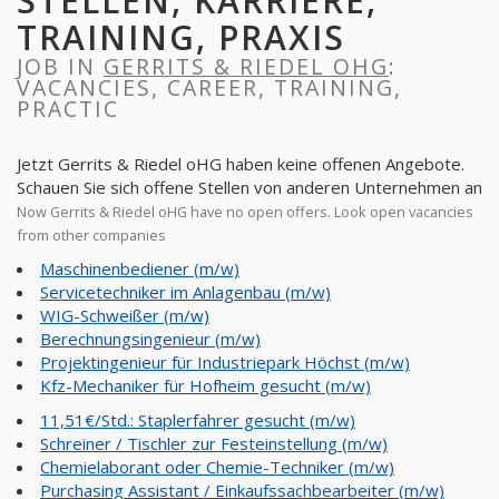
STELLEN, KARRIERE,
TRAINING, PRAXIS
JOB IN
GERRITS & RIEDEL OHG
:
VACANCIES, CAREER, TRAINING,
PRACTIC
Jetzt Gerrits & Riedel oHG haben keine offenen Angebote.
Schauen Sie sich offene Stellen von anderen Unternehmen an
Now Gerrits & Riedel oHG have no open offers. Look open vacancies
from other companies
Maschinenbediener (m/w)
Servicetechniker im Anlagenbau (m/w)
WIG-Schweißer (m/w)
Berechnungsingenieur (m/w)
Projektingenieur für Industriepark Höchst (m/w)
Kfz-Mechaniker für Hofheim gesucht (m/w)
11,51€/Std.: Staplerfahrer gesucht (m/w)
Schreiner / Tischler zur Festeinstellung (m/w)
Chemielaborant oder Chemie-Techniker (m/w)
Purchasing Assistant / Einkaufssachbearbeiter (m/w)