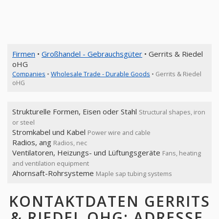
Firmen
•
Großhandel - Gebrauchsgüter
• Gerrits & Riedel
oHG
Companies
•
Wholesale Trade - Durable Goods
• Gerrits & Riedel
oHG
Strukturelle Formen, Eisen oder Stahl
Structural shapes, iron
or steel
Stromkabel und Kabel
Power wire and cable
Radios, ang
Radios, nec
Ventilatoren, Heizungs- und Lüftungsgeräte
Fans, heating
and ventilation equipment
Ahornsaft-Rohrsysteme
Maple sap tubing systems
KONTAKTDATEN GERRITS
& RIEDEL OHG: ADRESSE,