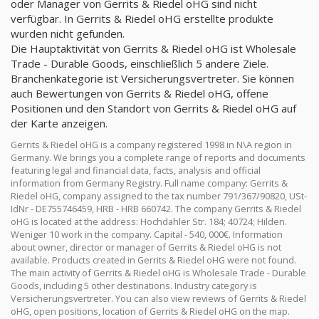
oder Manager von Gerrits & Riedel oHG sind nicht
verfügbar. In Gerrits & Riedel oHG erstellte produkte
wurden nicht gefunden.
Die Hauptaktivität von Gerrits & Riedel oHG ist Wholesale
Trade - Durable Goods, einschließlich 5 andere Ziele.
Branchenkategorie ist Versicherungsvertreter. Sie können
auch Bewertungen von Gerrits & Riedel oHG, offene
Positionen und den Standort von Gerrits & Riedel oHG auf
der Karte anzeigen.
Gerrits & Riedel oHG is a company registered 1998 in N\A region in
Germany. We brings you a complete range of reports and documents
featuring legal and financial data, facts, analysis and official
information from Germany Registry. Full name company: Gerrits &
Riedel oHG, company assigned to the tax number 791/367/90820, USt-
IdNr - DE755746459, HRB - HRB 660742. The company Gerrits & Riedel
oHG is located at the address: Hochdahler Str. 184; 40724; Hilden.
Weniger 10 work in the company. Capital - 540, 000€. Information
about owner, director or manager of Gerrits & Riedel oHG is not
available. Products created in Gerrits & Riedel oHG were not found.
The main activity of Gerrits & Riedel oHG is Wholesale Trade - Durable
Goods, including 5 other destinations. Industry category is
Versicherungsvertreter. You can also view reviews of Gerrits & Riedel
oHG, open positions, location of Gerrits & Riedel oHG on the map.