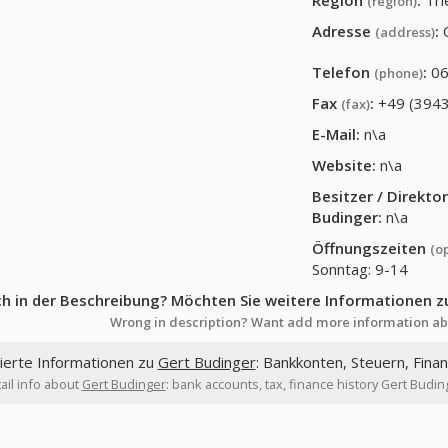
Region
:
Tri
(region)
Adresse
:
(address)
Telefon
:
06
(phone)
Fax
:
+49 (3943
(fax)
E-Mail:
n\a
Website:
n\a
Besitzer / Direkt
Budinger
:
n\a
Öffnungszeiten
(o
Sonntag: 9-14
ch in der Beschreibung? Möchten Sie weitere Informationen z
Wrong in description? Want add more information ab
lierte Informationen zu
Gert Budinger
: Bankkonten, Steuern, Fina
ail info about
Gert Budinger
: bank accounts, tax, finance history Gert Budin