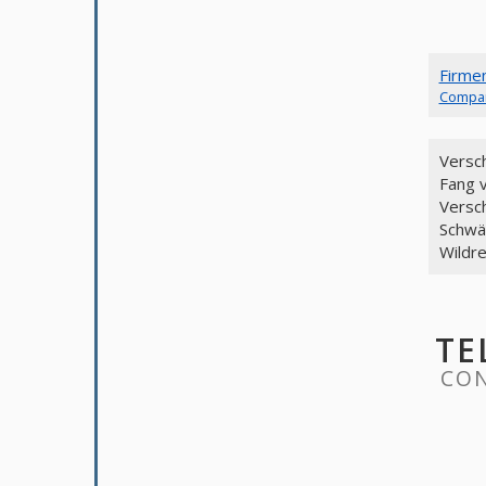
Firme
Compa
Versc
Fang 
Versc
Schwä
Wildr
TE
CON