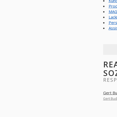
Kund
Prod
MAG
Lack
Pers
Assi
RE
SO
RES
Gert Bu
Gert Bud