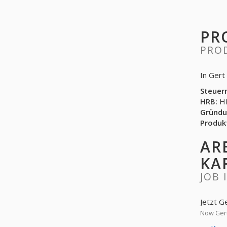
PR
PRO
In Gert
Steuer
HRB:
HR
Gründu
Produk
AR
KA
JOB 
Jetzt G
Now Gert