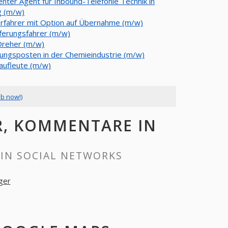
enter Agent für Inbound-Telefonie Technik in
 (m/w)
erfahrer mit Option auf Übernahme (m/w)
eferungsfahrer (m/w)
reher (m/w)
rungsposten in der Chemieindustrie (m/w)
aufleute (m/w)
ob now!)
R, KOMMENTARE IN
IN SOCIAL NETWORKS
ger