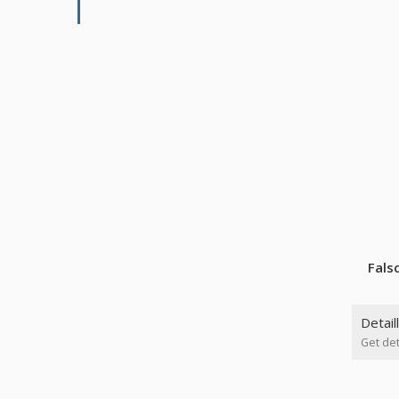
Fals
Detail
Get det