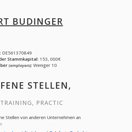
RT BUDINGER
:
DE561370849
der Stammkapital:
153, 000€
eber
:
Weniger 10
(employers)
FFENE STELLEN,
 TRAINING, PRACTIC
fene Stellen von anderen Unternehmen an
es