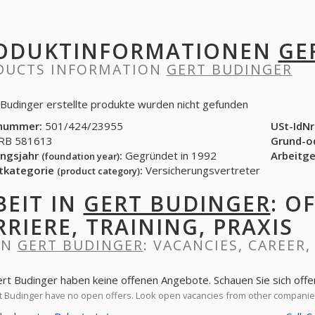
ODUKTINFORMATIONEN
GE
DUCTS INFORMATION
GERT BUDINGER
 Budinger erstellte produkte wurden nicht gefunden
nummer:
501/424/23955
USt-IdNr
B 581613
Grund-o
ngsjahr
:
Gegründet in 1992
Arbeitg
(foundation year)
tkategorie
:
Versicherungsvertreter
(product category)
BEIT IN
GERT BUDINGER
: O
RRIERE, TRAINING, PRAXIS
IN
GERT BUDINGER
: VACANCIES, CAREER,
ert Budinger haben keine offenen Angebote. Schauen Sie sich of
 Budinger have no open offers. Look open vacancies from other compani