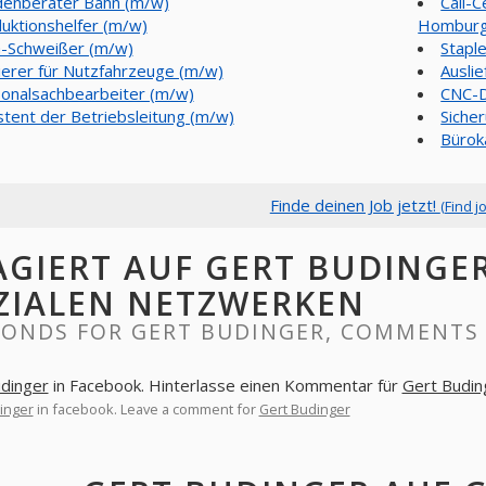
enberater Bahn (m/w)
Call-C
uktionshelfer (m/w)
Homburg
-Schweißer (m/w)
Stapl
ierer für Nutzfahrzeuge (m/w)
Ausli
onalsachbearbeiter (m/w)
CNC-D
stent der Betriebsleitung (m/w)
Siche
Bürok
Finde deinen Job jetzt!
(Find j
AGIERT AUF GERT BUDINGE
ZIALEN NETZWERKEN
PONDS FOR GERT BUDINGER, COMMENTS 
dinger
in Facebook. Hinterlasse einen Kommentar für
Gert Budin
inger
in facebook. Leave a comment for
Gert Budinger