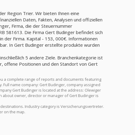
er Region Trier. Wir bieten Ihnen eine
anziellen Daten, Fakten, Analysen und offiziellen
inger, Firma, die der Steuernummer
581613. Die Firma Gert Budinger befindet sich
in der Firma. Kapital - 153, 000€. Informationen
bar. In Gert Budinger erstellte produkte wurden
inschließlich 5 andere Ziele. Branchenkategorie ist
, offene Positionen und den Standort von Gert
you a complete range of reports and documents featuring
stry. Full name company: Gert Budinger, company assigned
mpany Gert Budinger is located at the address: Olewiger
ion about owner, director or manager of Gert Budinger is
r destinations. Industry category is Versicherungsvertreter.
er on the map.