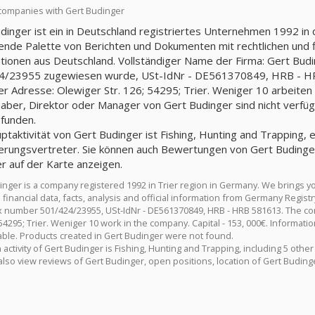
companies with Gert Budinger
dinger ist ein in Deutschland registriertes Unternehmen 1992 in d
nde Palette von Berichten und Dokumenten mit rechtlichen und fin
tionen aus Deutschland. Vollständiger Name der Firma: Gert Bud
/23955 zugewiesen wurde, USt-IdNr - DE561370849, HRB - HRB 
er Adresse: Olewiger Str. 126; 54295; Trier. Weniger 10 arbeiten 
aber, Direktor oder Manager von Gert Budinger sind nicht verfüg
efunden.
ptaktivität von Gert Budinger ist Fishing, Hunting and Trapping, e
erungsvertreter. Sie können auch Bewertungen von Gert Budinger
r auf der Karte anzeigen.
inger is a company registered 1992 in Trier region in Germany. We brings 
d financial data, facts, analysis and official information from Germany Regi
ax number 501/424/23955, USt-IdNr - DE561370849, HRB - HRB 581613. The co
 54295; Trier. Weniger 10 work in the company. Capital - 153, 000€. Informat
lable. Products created in Gert Budinger were not found.
activity of Gert Budinger is Fishing, Hunting and Trapping, including 5 othe
also view reviews of Gert Budinger, open positions, location of Gert Buding