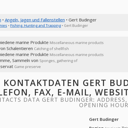
n
•
Angeln, Jagen und Fallenstellen
• Gert Budinger
nies
•
Fishing, Hunting and Trapping
• Gert Budinger
hiedene marine Produkte
Miscellaneous marine products
von Schalentieren
Catching of shellfish
hiedene marine Produkte
Miscellaneous marine products
mme, Sammeln von
Sponges, gathering of
eservat
Game preserve
KONTAKTDATEN GERT BUD
LEFON, FAX, E-MAIL, WEBS
TACTS DATA GERT BUDINGER: ADDRESS, 
OPENING HOU
Gert Budinger