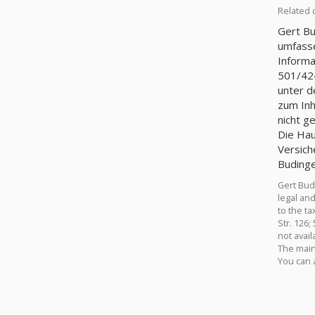
Related 
Gert Bu
umfasse
Informa
501/424
unter d
zum Inh
nicht g
Die Hau
Versich
Budinge
Gert Bud
legal an
to the t
Str. 126;
not avai
The main 
You can 