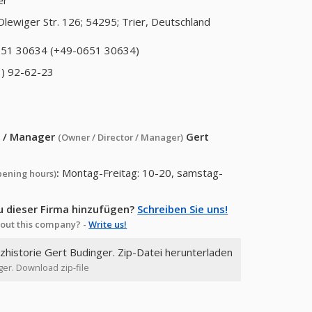
er
Olewiger Str. 126; 54295; Trier, Deutschland
51 30634 (+49-0651 30634)
) 92-62-23
or / Manager
Gert
(Owner / Director / Manager)
:
Montag-Freitag: 10-20, samstag-
pening hours)
u dieser Firma hinzufügen?
Schreiben Sie uns!
out this company? -
Write us!
nzhistorie Gert Budinger. Zip-Datei herunterladen
ger. Download zip-file