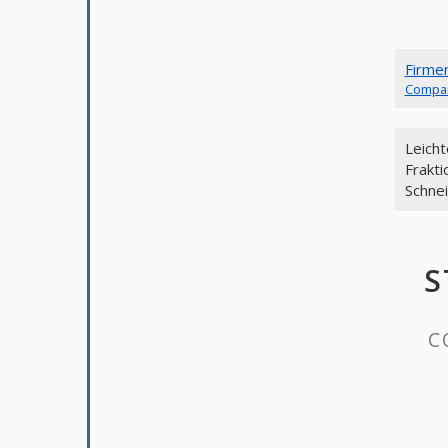
Firme
Compa
Leicht
Frakt
Schnei
S
C