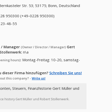
Bernkasteler Str. 53; 53175; Bonn, Deutschland
28 950300 (+49-0228 950300)
 23-48-55
or / Manager
Gert
(Owner / Director / Manager)
 Stollenwerk
:
n\a
:
Montag-Freitag: 10-20, samstag-
pening hours)
u dieser Firma hinzufügen?
Schreiben Sie uns!
out this company? -
Write us!
konten, Steuern, Finanzhistorie Gert Müller und
ance history Gert Müller und Robert Stollenwerk.