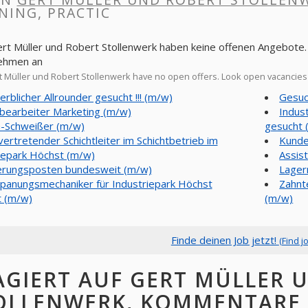
NING, PRACTIC
ert Müller und Robert Stollenwerk haben keine offenen Angebote. 
ehmen an
 Müller und Robert Stollenwerk have no open offers. Look open vacancie
rblicher Allrounder gesucht !!! (m/w)
Gesuc
bearbeiter Marketing (m/w)
Indus
-Schweißer (m/w)
gesucht 
lvertretender Schichtleiter im Schichtbetrieb im
Kunde
iepark Höchst (m/w)
Assis
erungsposten bundesweit (m/w)
Lager
panungsmechaniker für Industriepark Höchst
Zahnte
t (m/w)
(m/w)
Finde deinen Job jetzt!
(Find j
AGIERT AUF GERT MÜLLER 
OLLENWERK, KOMMENTARE 