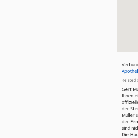
Verbund
Apothek
Related 
Gert Mü
Ihnen e
offizie
der St
Müller 
der Fir
sind ni
Die Hau