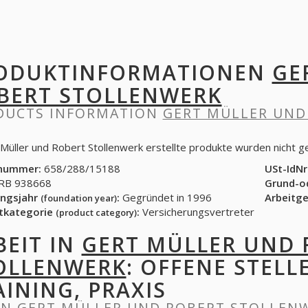
ODUKTINFORMATIONEN
GE
BERT STOLLENWERK
DUCTS INFORMATION
GERT MÜLLER UND
 Müller und Robert Stollenwerk erstellte produkte wurden nicht 
nummer:
658/288/15188
USt-IdNr
B 938668
Grund-o
ngsjahr
:
Gegründet in 1996
Arbeitg
(foundation year)
tkategorie
:
Versicherungsvertreter
(product category)
BEIT IN
GERT MÜLLER UND 
OLLENWERK
: OFFENE STELL
AINING, PRAXIS
IN
GERT MÜLLER UND ROBERT STOLLEN