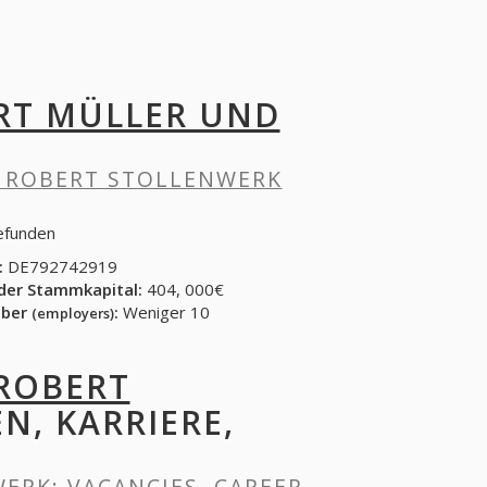
RT MÜLLER UND
 ROBERT STOLLENWERK
gefunden
:
DE792742919
der Stammkapital:
404, 000€
eber
:
Weniger 10
(employers)
ROBERT
EN, KARRIERE,
WERK
: VACANCIES, CAREER,