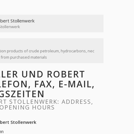
obert Stollenwerk
Stollenwerk
tion products of crude petroleum, hydrocarbons, nec
e from purchased materials
LER UND ROBERT
EFON, FAX, E-MAIL,
GSZEITEN
RT STOLLENWERK: ADDRESS,
, OPENING HOURS
obert Stollenwerk
nn