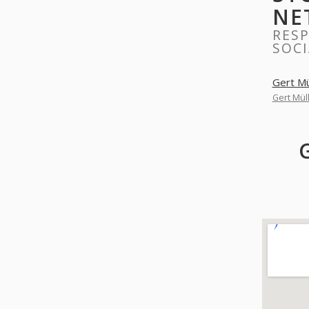
NE
RES
SOC
Gert Mü
Gert Mül