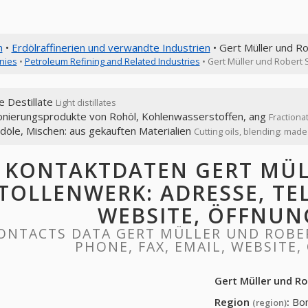
n
•
Erdölraffinerien und verwandte Industrien
• Gert Müller und R
nies
•
Petroleum Refining and Related Industries
• Gert Müller und Robert 
e Destillate
Light distillates
ionierungsprodukte von Rohöl, Kohlenwasserstoffen, ang
Fractiona
döle, Mischen: aus gekauften Materialien
Cutting oils, blending: mad
KONTAKTDATEN GERT MÜL
TOLLENWERK: ADRESSE, TEL
WEBSITE, ÖFFNUN
ONTACTS DATA GERT MÜLLER UND ROBE
PHONE, FAX, EMAIL, WEBSITE
Gert Müller und R
Region
:
Bo
(region)