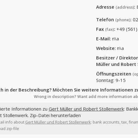
Adresse
:
(address)
Telefon
:
02
(phone)
Fax
:
+49 (561)
(fax)
E-Mail:
n\a
Website:
n\a
Besitzer / Direkt
Müller und Robert
Öffnungszeiten
(o
Sonntag: 9-15
ch in der Beschreibung? Möchten Sie weitere Informationen z
Wrong in description? Want add more information ab
lierte Informationen zu
Gert Müller und Robert Stollenwerk
: Bank
 Stollenwerk. Zip-Datei herunterladen
ail info about
Gert Müller und Robert Stollenwerk
: bank accounts, tax, fin
d zip-file