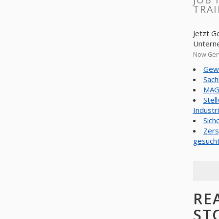
TRAI
Jetzt G
Untern
Now Gert
Gewe
Sach
MAG
Stel
Industr
Sich
Zers
gesuch
RE
ST