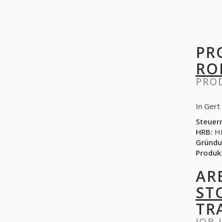
PR
RO
PRO
In Gert
Steuer
HRB:
HR
Gründu
Produk
AR
ST
TR
JOB 