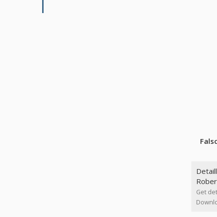
Fals
Detail
Robert
Get det
Downloa