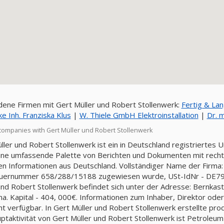
ene Firmen mit Gert Müller und Robert Stollenwerk:
Fertig & La
e Inh. Franziska Klus
|
W. Thiele GmbH Elektroinstallation
|
Dr. 
companies with Gert Müller und Robert Stollenwerk
ller und Robert Stollenwerk ist ein in Deutschland registriertes
ine umfassende Palette von Berichten und Dokumenten mit rechtli
llen Informationen aus Deutschland. Vollständiger Name der Firma:
euernummer 658/288/15188 zugewiesen wurde, USt-IdNr - DE79
und Robert Stollenwerk befindet sich unter der Adresse: Bernkaste
ma. Kapital - 404, 000€. Informationen zum Inhaber, Direktor od
cht verfügbar. In Gert Müller und Robert Stollenwerk erstellte pr
ptaktivität von Gert Müller und Robert Stollenwerk ist Petroleum R