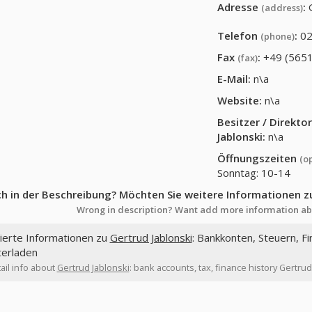
Adresse
:
(address)
Telefon
:
02
(phone)
Fax
:
+49 (5651
(fax)
E-Mail:
n\a
Website:
n\a
Besitzer / Direkt
Jablonski
:
n\a
Öffnungszeiten
(o
Sonntag: 10-14
ch in der Beschreibung? Möchten Sie weitere Informationen z
Wrong in description? Want add more information ab
lierte Informationen zu
Gertrud Jablonski
: Bankkonten, Steuern, Fi
terladen
ail info about
Gertrud Jablonski
: bank accounts, tax, finance history Gertrud