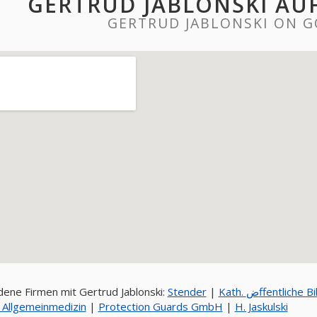
GERTRUD JABLONSKI AU
GERTRUD JABLONSKI ON 
ene Firmen mit Gertrud Jablonski:
Stender
|
Kath. ضffentli
r Allgemeinmedizin
|
Protection Guards GmbH
|
H. Jaskulski