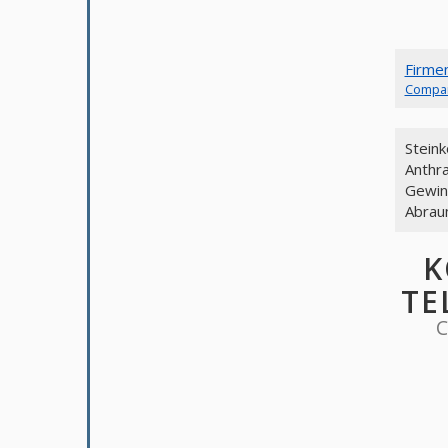
Firme
Compa
Stein
Anthra
Gewin
Abrau
K
TE