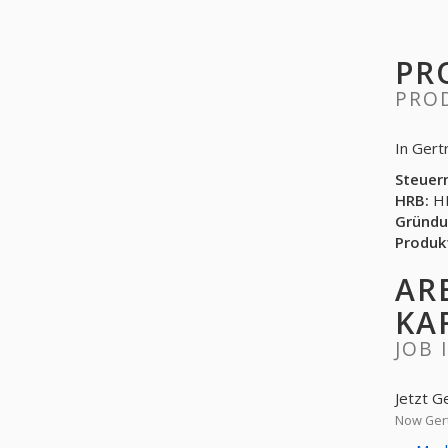
PR
PRO
In Gert
Steuer
HRB:
HR
Gründu
Produk
AR
KA
JOB 
Jetzt G
Now Gert