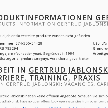
ODUKTINFORMATIONEN
GE
DUCTS INFORMATION
GERTRUD JABLONS
rud Jablonski erstellte produkte wurden nicht gefunden
nummer:
274/356/54428
USt-IdNr
B 783294
Grund-o
ngsjahr
:
Gegründet in 1994
Arbeitg
(foundation year)
tkategorie
:
Versicherungsvertreter
(product category)
BEIT IN
GERTRUD JABLONSK
RRIERE, TRAINING, PRAXIS
IN
GERTRUD JABLONSKI
: VACANCIES, CAR
ertrud Jablonski haben keine offenen Angebote. Schauen Sie sich
rud Jablonski have no open offers. Look open vacancies from other comp