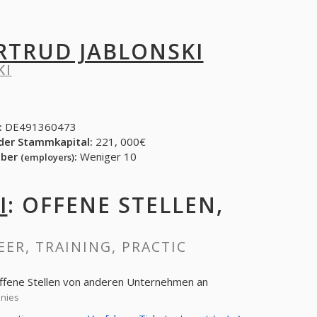
RTRUD JABLONSKI
KI
:
DE491360473
der Stammkapital:
221, 000€
eber
:
Weniger 10
(employers)
I
: OFFENE STELLEN,
EER, TRAINING, PRACTIC
 offene Stellen von anderen Unternehmen an
anies