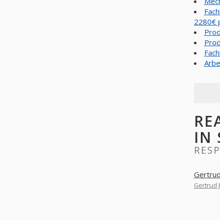
Mech
Fach
2280€ 
Prod
Prod
Fach
Arbe
RE
IN
RES
Gertrud
Gertrud 