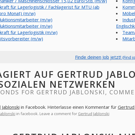
aniker / Maschinenschlosser 15,02 Euro/Std. (m/w)
Konfi
kraft für Lagerlogistik / Fachlagerist für MTU (ab
Kommi
pro Monat) (m/w)
Möbel
uktionsmitarbeiter (m/w)
Indus
uktionsmitarbeiter (m/w)
Englisch
kraft für Lagerlogistik (m/w)
Teama
itsvorbereiter (m/w)
Mitar
Finde deinen Job jetzt!
(Find j
AGIERT AUF GERTRUD JABL
 SOZIALEN NETZWERKEN
PONDS FOR GERTRUD JABLONSKI, COMME
 Jablonski
in Facebook. Hinterlasse einen Kommentar für
Gertrud 
Jablonski
in facebook. Leave a comment for
Gertrud Jablonski