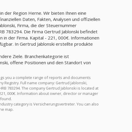
in der Region Herne. Wir bieten Ihnen eine
anziellen Daten, Fakten, Analysen und offiziellen
ablonski, Firma, die der Steuernummer
783294. Die Firma Gertrud Jablonski befindet
 in der Firma. Kapital - 221, 000€. Informationen
ügbar. In Gertrud Jablonski erstellte produkte
andere Ziele. Branchenkategorie ist
ski, offene Positionen und den Standort von
ings you a complete range of reports and documents
any Registry. Full name company: Gertrud Jablonski,
RB 783294. The company Gertrud Jablonski is located at
 221, 000€. Information about owner, director or manager
 found.
 Industry category is Versicherungsvertreter. You can also
the map.