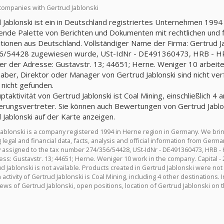
companies with Gertrud Jablonski
 Jablonski ist ein in Deutschland registriertes Unternehmen 1994 
nde Palette von Berichten und Dokumenten mit rechtlichen und fin
tionen aus Deutschland. Vollständiger Name der Firma: Gertrud J
/54428 zugewiesen wurde, USt-IdNr - DE491360473, HRB - HRB 
ter der Adresse: Gustavstr. 13; 44651; Herne. Weniger 10 arbeiten
aber, Direktor oder Manager von Gertrud Jablonski sind nicht verf
nicht gefunden.
taktivität von Gertrud Jablonski ist Coal Mining, einschließlich 4 
erungsvertreter. Sie können auch Bewertungen von Gertrud Jablon
 Jablonski auf der Karte anzeigen.
Jablonski is a company registered 1994 in Herne region in Germany. We br
 legal and financial data, facts, analysis and official information from Germ
assigned to the tax number 274/356/54428, USt-IdNr - DE491360473, HRB - H
ess: Gustavstr. 13; 44651; Herne. Weniger 10 work in the company. Capital -
d Jablonski is not available. Products created in Gertrud Jablonski were not
activity of Gertrud Jablonski is Coal Mining, including 4 other destinations.
iews of Gertrud Jablonski, open positions, location of Gertrud Jablonski on 