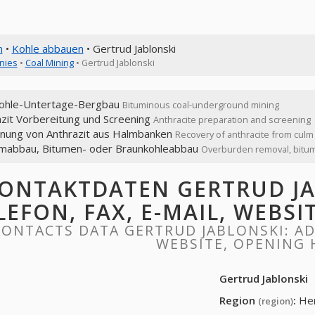
n
•
Kohle abbauen
• Gertrud Jablonski
nies
•
Coal Mining
• Gertrud Jablonski
kohle-Untertage-Bergbau
Bituminous coal-underground mining
zit Vorbereitung und Screening
Anthracite preparation and screening
nung von Anthrazit aus Halmbanken
Recovery of anthracite from cul
mabbau, Bitumen- oder Braunkohleabbau
Overburden removal, bitumi
ONTAKTDATEN GERTRUD JA
LEFON, FAX, E-MAIL, WEBS
CONTACTS DATA GERTRUD JABLONSKI: ADD
WEBSITE, OPENING
Gertrud Jablonski
Region
:
He
(region)