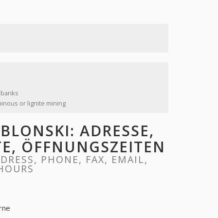
m banks
nous or lignite mining
BLONSKI: ADRESSE,
ITE, ÖFFNUNGSZEITEN
RESS, PHONE, FAX, EMAIL,
 HOURS
rne