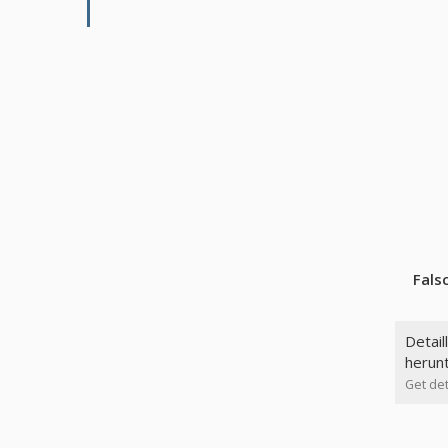
Fals
Detail
herun
Get det