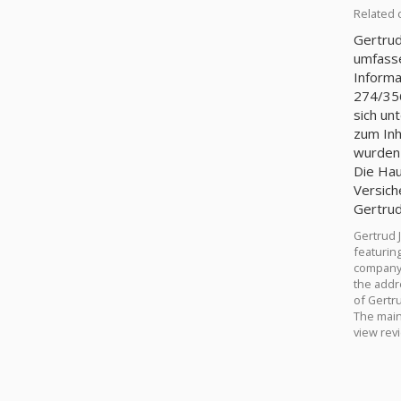
Related 
Gertrud
umfasse
Informa
274/356
sich un
zum Inh
wurden 
Die Haup
Versich
Gertrud
Gertrud 
featuring
company 
the addr
of Gertru
The main 
view rev