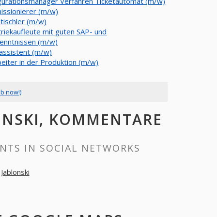
gurationsmanager Verfahren Ticketautomat (m/w)
ssionierer (m/w)
tischler (m/w)
triekaufleute mit guten SAP- und
kenntnissen (m/w)
ssistent (m/w)
beiter in der Produktion (m/w)
ob now!)
ONSKI, KOMMENTARE
NTS IN SOCIAL NETWORKS
Jablonski