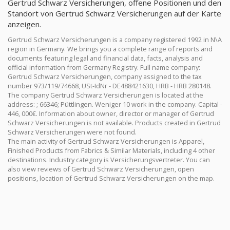
Gertrud Schwarz Versicherungen, offene Positionen und den
Standort von Gertrud Schwarz Versicherungen auf der Karte
anzeigen.
Gertrud Schwarz Versicherungen is a company registered 1992 in N\A
region in Germany. We brings you a complete range of reports and
documents featuring legal and financial data, facts, analysis and
official information from Germany Registry. Full name company:
Gertrud Schwarz Versicherungen, company assigned to the tax
number 973/119/74668, USt-IdNr - DE488421630, HRB - HRB 280148.
The company Gertrud Schwarz Versicherungen is located at the
address: ; 66346; Püttlingen. Weniger 10 work in the company. Capital -
446, 000€. Information about owner, director or manager of Gertrud
Schwarz Versicherungen is not available. Products created in Gertrud
Schwarz Versicherungen were not found.
The main activity of Gertrud Schwarz Versicherungen is Apparel,
Finished Products from Fabrics & Similar Materials, including 4 other
destinations. Industry category is Versicherungsvertreter. You can
also view reviews of Gertrud Schwarz Versicherungen, open
positions, location of Gertrud Schwarz Versicherungen on the map.