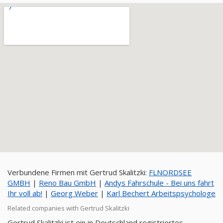
Verbundene Firmen mit Gertrud Skalitzki:
FLNORDSEE
GMBH
|
Reno Bau GmbH
|
Andys Fahrschule - Bei uns fahrt
Ihr voll ab!
|
Georg Weber
|
Karl Bechert Arbeitspsychologe
Related companies with Gertrud Skalitzki
Gertrud Skalitzki ist ein in Deutschland registriertes