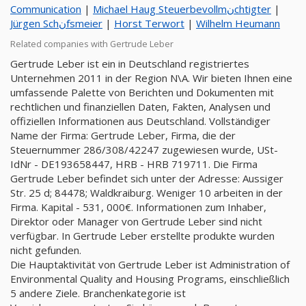
Communication
|
Michael Haug Steuerbevollmنchtigter
|
Jürgen Schنfsmeier
|
Horst Terwort
|
Wilhelm Heumann
Related companies with Gertrude Leber
Gertrude Leber ist ein in Deutschland registriertes
Unternehmen 2011 in der Region N\A. Wir bieten Ihnen eine
umfassende Palette von Berichten und Dokumenten mit
rechtlichen und finanziellen Daten, Fakten, Analysen und
offiziellen Informationen aus Deutschland. Vollständiger
Name der Firma: Gertrude Leber, Firma, die der
Steuernummer 286/308/42247 zugewiesen wurde, USt-
IdNr - DE193658447, HRB - HRB 719711. Die Firma
Gertrude Leber befindet sich unter der Adresse: Aussiger
Str. 25 d; 84478; Waldkraiburg. Weniger 10 arbeiten in der
Firma. Kapital - 531, 000€. Informationen zum Inhaber,
Direktor oder Manager von Gertrude Leber sind nicht
verfügbar. In Gertrude Leber erstellte produkte wurden
nicht gefunden.
Die Hauptaktivität von Gertrude Leber ist Administration of
Environmental Quality and Housing Programs, einschließlich
5 andere Ziele. Branchenkategorie ist