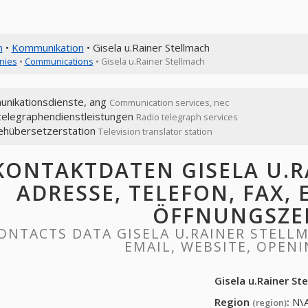
n
•
Kommunikation
• Gisela u.Rainer Stellmach
nies
•
Communications
• Gisela u.Rainer Stellmach
nikationsdienste, ang
Communication services, nec
telegraphendienstleistungen
Radio telegraph services
ehübersetzerstation
Television translator station
KONTAKTDATEN GISELA U.R
ADRESSE, TELEFON, FAX, 
ÖFFNUNGSZE
ONTACTS DATA GISELA U.RAINER STELLM
EMAIL, WEBSITE, OPEN
Gisela u.Rainer St
Region
:
N\
(region)