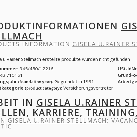
ODUKTINFORMATIONEN
GI
ELLMACH
DUCTS INFORMATION
GISELA U.RAINER 
la u.Rainer Stellmach erstellte produkte wurden nicht gefunden
nummer:
945/450/12216
USt-IdNr
B 715151
Grund-o
ngsjahr
:
Gegründet in 1991
Arbeitg
(foundation year)
tkategorie
:
Versicherungsvertreter
(product category)
BEIT IN
GISELA U.RAINER S
ELLEN, KARRIERE, TRAINING
IN
GISELA U.RAINER STELLMACH
: VACANC
TIC