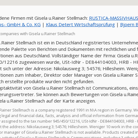
ene Firmen mit Gisela u.Rainer Stellmach:
RUSTICA-MASSIVHAU
ebs- GmbH & Co. KG
|
Klaus Detert Wirtschaftsprüfung
|
Bjoern 
companies with Gisela u.Rainer Stellmach
u.Rainer Stellmach ist ein in Deutschland registriertes Unternehm
nde Palette von Berichten und Dokumenten mit rechtlichen und fin
tionen aus Deutschland. Vollständiger Name der Firma: Gisela u.
/12216 zugewiesen wurde, USt-IdNr - DE844104003, HRB - HRB 
t sich unter der Adresse: Nikolausweg 3; 54576; Hillesheim. Wenig
tionen zum Inhaber, Direktor oder Manager von Gisela u.Rainer Ste
ch erstellte produkte wurden nicht gefunden.
ptaktivität von Gisela u.Rainer Stellmach ist Communications, eins
erungsvertreter. Sie können auch Bewertungen von Gisela u.Raine
ela u.Rainer Stellmach auf der Karte anzeigen.
.Rainer Stellmach is a company registered 1991 in N\A region in Germany. 
 legal and financial data, facts, analysis and official information from Germ
assigned to the tax number 945/450/12216, USt-IdNr - DE844104003, HRB - 
at the address: Nikolausweg 3; 54576; Hillesheim. Weniger 10 work in the co
or manager of Gisela u.Rainer Stellmach is not available. Products created 
activity of Gisela u.Rainer Stellmach is Communications, including 3 other d