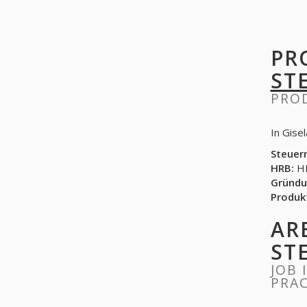
PR
ST
PRO
In Gise
Steuer
HRB:
HR
Gründu
Produk
AR
ST
JOB 
PRAC