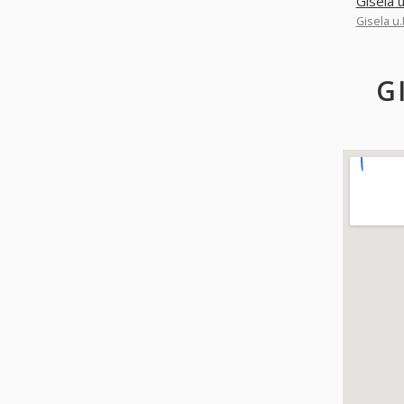
Gisela 
Gisela u
G