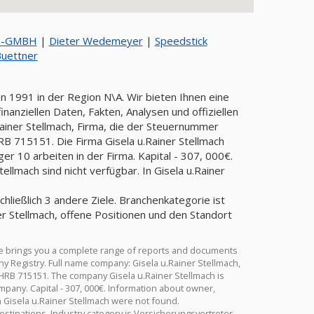
S-GMBH
|
Dieter Wedemeyer
|
Speedstick
Buettner
en 1991 in der Region N\A. Wir bieten Ihnen eine
anziellen Daten, Fakten, Analysen und offiziellen
Rainer Stellmach, Firma, die der Steuernummer
715151. Die Firma Gisela u.Rainer Stellmach
er 10 arbeiten in der Firma. Kapital - 307, 000€.
llmach sind nicht verfügbar. In Gisela u.Rainer
chließlich 3 andere Ziele. Branchenkategorie ist
r Stellmach, offene Positionen und den Standort
We brings you a complete range of reports and documents
any Registry. Full name company: Gisela u.Rainer Stellmach,
HRB 715151. The company Gisela u.Rainer Stellmach is
mpany. Capital - 307, 000€. Information about owner,
in Gisela u.Rainer Stellmach were not found.
estinations. Industry category is Versicherungsvertreter.