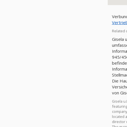
Verbund
Vertri
Related 
Gisela 
umfasse
Informa
945/450
befinde
Informa
Stellma
Die Hau
Versich
von Gis
Gisela u
featuring
company 
located 
director 
The main 