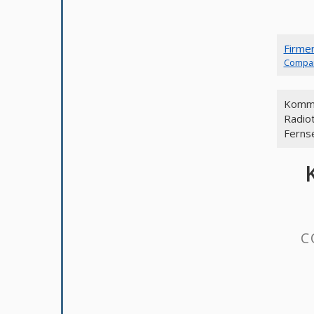
Firme
Compa
Kommu
Radio
Ferns
C