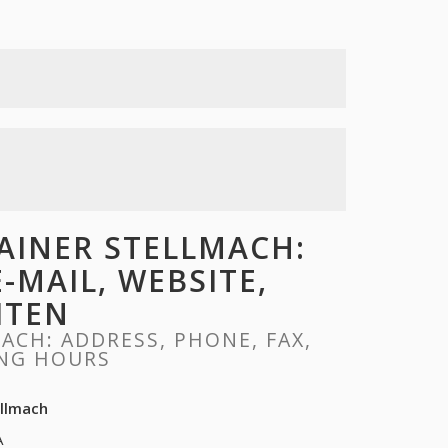
AINER STELLMACH:
E-MAIL, WEBSITE,
ITEN
ACH: ADDRESS, PHONE, FAX,
ING HOURS
ellmach
A