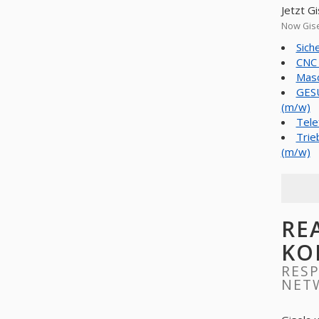
Jetzt G
Now Gise
Sich
CNC 
Masc
GESU
(m/w)
Tele
Trie
(m/w)
RE
KO
RESP
NET