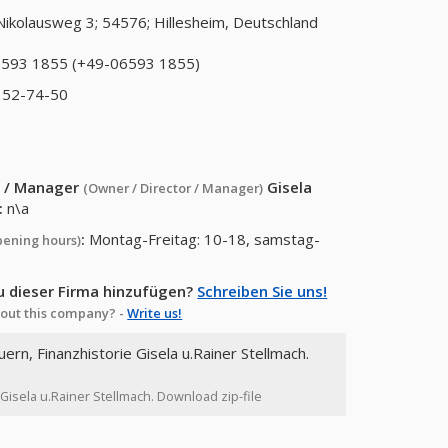
Nikolausweg 3; 54576; Hillesheim, Deutschland
593 1855 (+49-06593 1855)
 52-74-50
or / Manager
Gisela
(Owner / Director / Manager)
:
n\a
:
Montag-Freitag: 10-18, samstag-
pening hours)
u dieser Firma hinzufügen?
Schreiben Sie uns!
out this company? -
Write us!
uern, Finanzhistorie Gisela u.Rainer Stellmach.
 Gisela u.Rainer Stellmach. Download zip-file