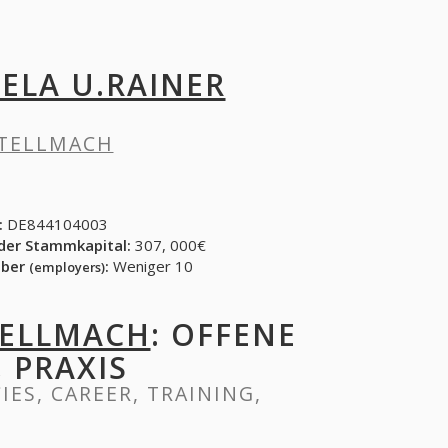
SELA U.RAINER
STELLMACH
:
DE844104003
der Stammkapital:
307, 000€
eber
:
Weniger 10
(employers)
TELLMACH
: OFFENE
, PRAXIS
IES, CAREER, TRAINING,