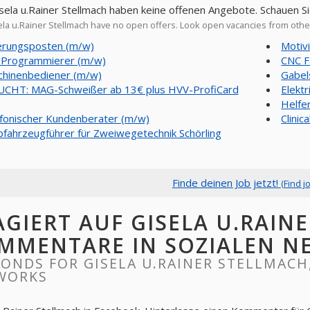
isela u.Rainer Stellmach haben keine offenen Angebote. Schauen S
la u.Rainer Stellmach have no open offers. Look open vacancies from oth
erungsposten (m/w)
Motiv
Programmierer (m/w)
CNC F
hinenbediener (m/w)
Gabel
CHT: MAG-Schweißer ab 13€ plus HVV-ProfiCard
Elektr
Helfe
fonischer Kundenberater (m/w)
Clinic
bfahrzeugführer für Zweiwegetechnik Schörling
Finde deinen Job jetzt!
(Find j
AGIERT AUF GISELA U.RAIN
MMENTARE IN SOZIALEN N
ONDS FOR GISELA U.RAINER STELLMACH
WORKS