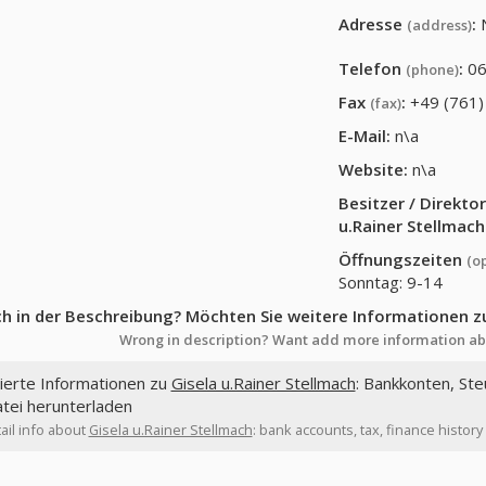
Adresse
:
(address)
Telefon
:
06
(phone)
Fax
:
+49 (761)
(fax)
E-Mail:
n\a
Website:
n\a
Besitzer / Direkt
u.Rainer Stellmach
Öffnungszeiten
(o
Sonntag: 9-14
ch in der Beschreibung? Möchten Sie weitere Informationen z
Wrong in description? Want add more information ab
lierte Informationen zu
Gisela u.Rainer Stellmach
: Bankkonten, Ste
tei herunterladen
ail info about
Gisela u.Rainer Stellmach
: bank accounts, tax, finance history