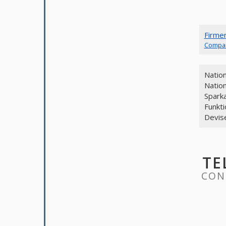
Firme
Compa
Natio
Nation
Spark
Funkt
Devis
TE
CON