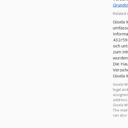
Grunds
Related 
Gisela 
umfasse
Informa
432/59
sich un
zum Inh
wurden 
Die Hau
Versich
Gisela 
Gisela W
legal an
assigned
address: 
Gisela W
The main 
can also