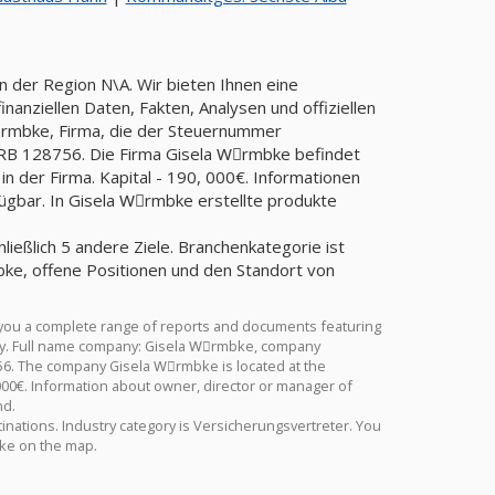
n der Region N\A. Wir bieten Ihnen eine
anziellen Daten, Fakten, Analysen und offiziellen
Wِrmbke, Firma, die der Steuernummer
B 128756. Die Firma Gisela Wِrmbke befindet
in der Firma. Kapital - 190, 000€. Informationen
ügbar. In Gisela Wِrmbke erstellte produkte
ließlich 5 andere Ziele. Branchenkategorie ist
ke, offene Positionen und den Standort von
you a complete range of reports and documents featuring
istry. Full name company: Gisela Wِrmbke, company
56. The company Gisela Wِrmbke is located at the
 000€. Information about owner, director or manager of
nd.
tinations. Industry category is Versicherungsvertreter. You
bke on the map.