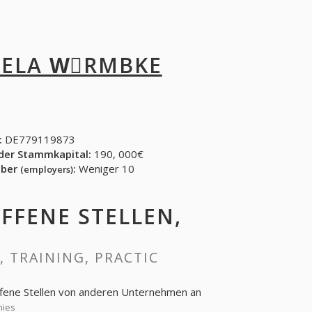
SELA WِRMBKE
:
DE779119873
der Stammkapital:
190, 000€
eber
:
Weniger 10
(employers)
OFFENE STELLEN,
, TRAINING, PRACTIC
ffene Stellen von anderen Unternehmen an
nies