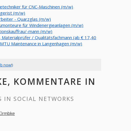
cetechniker für CNC-Maschinen (m/w)
agerist (m/w)
rbeiter - Quarzglas (m/w)
umonteure für Windenergieanlagen (m/w)
tionskauffrau/-mann (m/w)
, Materialprüfer / Qualitätsfachmann (ab € 17,40
) MTU Maintenance in Langenhagen (m/w)
ob now!)
KE, KOMMENTARE IN
 IN SOCIAL NETWORKS
Wِrmbke