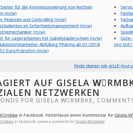
rbeiter für die Kommissionierung von leichten
Servi
en (m/w)
Fachl
er Finanzen und Controlling (m/w)
Facha
studenten im Sicherheitsmanagement (m/w)
Aufba
striemechaniker (m/w)
Spedi
er für Lagerarbeiten mit Gabelstaplerschein (m/w)
Güte-
uktionsmitarbeiter Abfüllung Pharma ab 01/2018
pro Std.
,52 Euro/h brutto) (m/w)
Finde deinen Job jetzt!
(Find j
AGIERT AUF GISELA WِRMB
ZIALEN NETZWERKEN
PONDS FOR GISELA WِRMBKE, COMMENTS
 Wِrmbke
in Facebook. Hinterlasse einen Kommentar für
Gisela 
Wِrmbke
in facebook. Leave a comment for
Gisela Wِrmbke