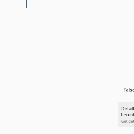
Fals
Detail
herun
Get det