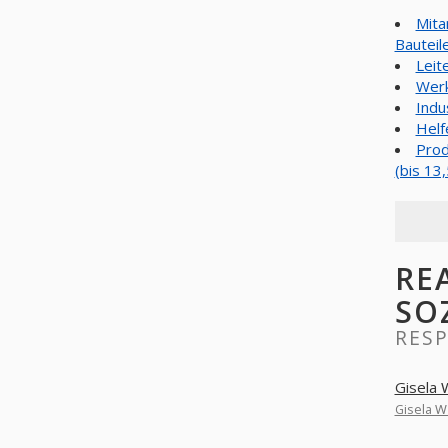
Mita
Bauteil
Leit
Werk
Indu
Helf
Prod
(bis 13
RE
SO
RES
Gisela
Gisela 