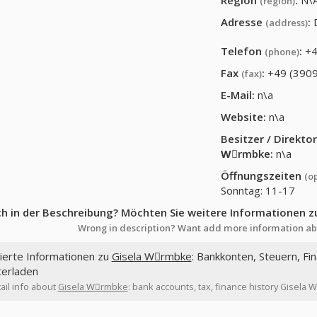
Region
:
N\
(region)
Adresse
:
(address)
Telefon
:
+4
(phone)
Fax
:
+49 (3909
(fax)
E-Mail:
n\a
Website:
n\a
Besitzer / Direkt
Wِrmbke
:
n\a
Öffnungszeiten
(o
Sonntag: 11-17
ch in der Beschreibung? Möchten Sie weitere Informationen z
Wrong in description? Want add more information ab
lierte Informationen zu
Gisela Wِrmbke
: Bankkonten, Steuern, Fi
terladen
ail info about
Gisela Wِrmbke
: bank accounts, tax, finance history Gisela