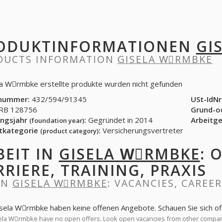
ODUKTINFORMATIONEN
GI
DUCTS INFORMATION
GISELA WِRMBKE
la Wِrmbke erstellte produkte wurden nicht gefunden
nummer:
432/594/91345
USt-IdNr
B 128756
Grund-o
ngsjahr
:
Gegründet in 2014
Arbeitg
(foundation year)
tkategorie
:
Versicherungsvertreter
(product category)
BEIT IN
GISELA WِRMBKE
: 
RRIERE, TRAINING, PRAXIS
IN
GISELA WِRMBKE
: VACANCIES, CAREER
isela Wِrmbke haben keine offenen Angebote. Schauen Sie sich o
la Wِrmbke have no open offers. Look open vacancies from other compa