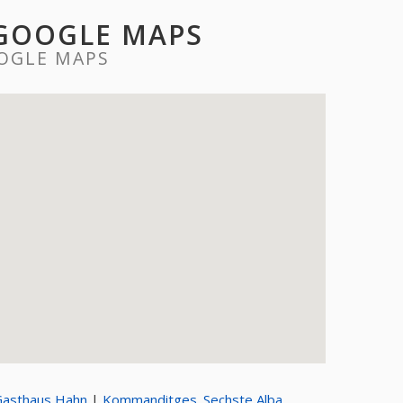
 GOOGLE MAPS
OGLE MAPS
asthaus Hahn
|
Kommanditges. Sechste Alba