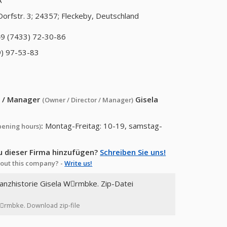
A
Dorfstr. 3; 24357; Fleckeby, Deutschland
9 (7433) 72-30-86
) 97-53-83
or / Manager
Gisela
(Owner / Director / Manager)
:
Montag-Freitag: 10-19, samstag-
pening hours)
u dieser Firma hinzufügen?
Schreiben Sie uns!
out this company? -
Write us!
nanzhistorie Gisela Wِrmbke. Zip-Datei
 Wِrmbke. Download zip-file