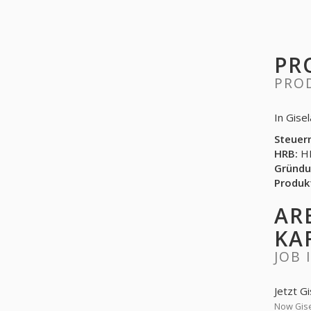
PR
PRO
In Gise
Steuer
HRB:
HR
Gründu
Produk
AR
KA
JOB 
Jetzt G
Now Gise