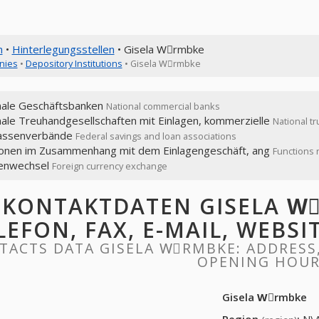
n
•
Hinterlegungsstellen
• Gisela Wِrmbke
nies
•
Depository Institutions
• Gisela Wِrmbke
nale Geschäftsbanken
National commercial banks
ale Treuhandgesellschaften mit Einlagen, kommerzielle
National t
assenverbände
Federal savings and loan associations
ionen im Zusammenhang mit dem Einlagengeschäft, ang
Functions 
enwechsel
Foreign currency exchange
KONTAKTDATEN GISELA Wِ
LEFON, FAX, E-MAIL, WEBS
TACTS DATA GISELA WِRMBKE: ADDRESS, 
OPENING HOU
Gisela Wِrmbke