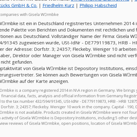
tücks GmbH & Co.
|
Friedhelm Kurz
|
Philipp Habscheid
companies with Gisela Wِrmbke
Wِrmbke ist ein in Deutschland registriertes Unternehmen 2014 i
nde Palette von Berichten und Dokumenten mit rechtlichen und fin
tionen aus Deutschland. Vollständiger Name der Firma: Gisela 
4/91345 zugewiesen wurde, USt-IdNr - DE779119873, HRB - HR
ter der Adresse: Dorfstr. 3; 24357; Fleckeby. Weniger 10 arbeiten 
aber, Direktor oder Manager von Gisela Wِrmbke sind nicht verf
nicht gefunden.
ptaktivität von Gisela Wِrmbke ist Depository Institutions, einsch
erungsvertreter. Sie können auch Bewertungen von Gisela Wِrmb
Wِrmbke auf der Karte anzeigen.
ِrmbke is a company registered 2014 in N\A region in Germany. We brings 
d financial data, facts, analysis and official information from Germany Reg
 to the tax number 432/594/91345, USt-IdNr - DE779119873, HRB - HRB 1287
Dorfstr. 3; 24357; Fleckeby. Weniger 10 work in the company. Capital - 190,
ِrmbke is not available. Products created in Gisela Wِrmbke were not fou
activity of Gisela Wِrmbke is Depository Institutions, including 5 other des
 view reviews of Gisela Wِrmbke, open positions, location of Gisela Wِrm