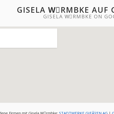
GISELA WِRMBKE AUF
GISELA WِRMBKE ON GO
dene Firmen mit Gisela Wِrmbke:
STADTWERKE GIEÃŸEN AG
|
G