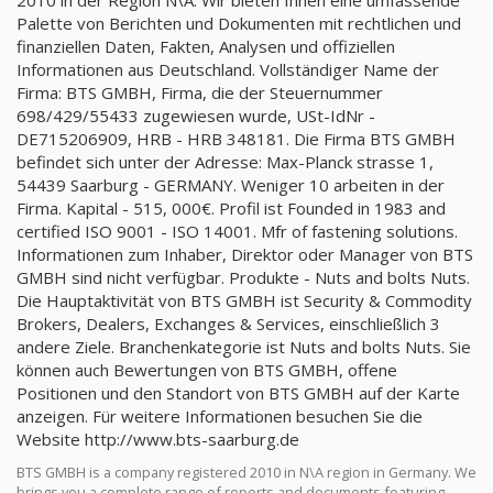
2010 in der Region N\A. Wir bieten Ihnen eine umfassende
Palette von Berichten und Dokumenten mit rechtlichen und
finanziellen Daten, Fakten, Analysen und offiziellen
Informationen aus Deutschland. Vollständiger Name der
Firma: BTS GMBH, Firma, die der Steuernummer
698/429/55433 zugewiesen wurde, USt-IdNr -
DE715206909, HRB - HRB 348181. Die Firma BTS GMBH
befindet sich unter der Adresse: Max-Planck strasse 1,
54439 Saarburg - GERMANY. Weniger 10 arbeiten in der
Firma. Kapital - 515, 000€. Profil ist Founded in 1983 and
certified ISO 9001 - ISO 14001. Mfr of fastening solutions.
Informationen zum Inhaber, Direktor oder Manager von BTS
GMBH sind nicht verfügbar. Produkte - Nuts and bolts Nuts.
Die Hauptaktivität von BTS GMBH ist Security & Commodity
Brokers, Dealers, Exchanges & Services, einschließlich 3
andere Ziele. Branchenkategorie ist Nuts and bolts Nuts. Sie
können auch Bewertungen von BTS GMBH, offene
Positionen und den Standort von BTS GMBH auf der Karte
anzeigen. Für weitere Informationen besuchen Sie die
Website http://www.bts-saarburg.de
BTS GMBH is a company registered 2010 in N\A region in Germany. We
brings you a complete range of reports and documents featuring