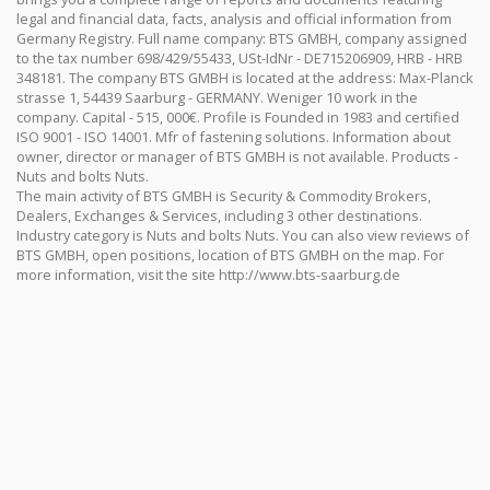
legal and financial data, facts, analysis and official information from
Germany Registry. Full name company: BTS GMBH, company assigned
to the tax number 698/429/55433, USt-IdNr - DE715206909, HRB - HRB
348181. The company BTS GMBH is located at the address: Max-Planck
strasse 1, 54439 Saarburg - GERMANY. Weniger 10 work in the
company. Capital - 515, 000€. Profile is Founded in 1983 and certified
ISO 9001 - ISO 14001. Mfr of fastening solutions. Information about
owner, director or manager of BTS GMBH is not available. Products -
Nuts and bolts Nuts.
The main activity of BTS GMBH is Security & Commodity Brokers,
Dealers, Exchanges & Services, including 3 other destinations.
Industry category is Nuts and bolts Nuts. You can also view reviews of
BTS GMBH, open positions, location of BTS GMBH on the map. For
more information, visit the site http://www.bts-saarburg.de