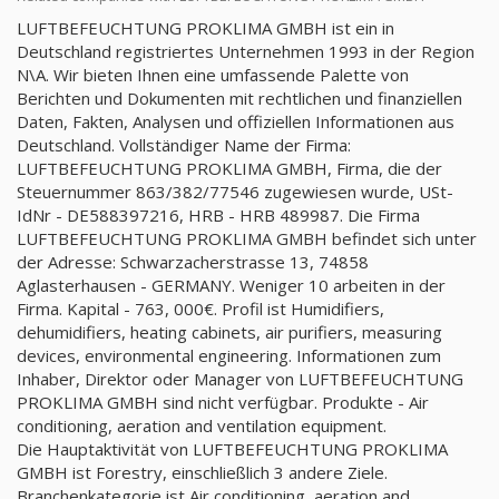
LUFTBEFEUCHTUNG PROKLIMA GMBH ist ein in
Deutschland registriertes Unternehmen 1993 in der Region
N\A. Wir bieten Ihnen eine umfassende Palette von
Berichten und Dokumenten mit rechtlichen und finanziellen
Daten, Fakten, Analysen und offiziellen Informationen aus
Deutschland. Vollständiger Name der Firma:
LUFTBEFEUCHTUNG PROKLIMA GMBH, Firma, die der
Steuernummer 863/382/77546 zugewiesen wurde, USt-
IdNr - DE588397216, HRB - HRB 489987. Die Firma
LUFTBEFEUCHTUNG PROKLIMA GMBH befindet sich unter
der Adresse: Schwarzacherstrasse 13, 74858
Aglasterhausen - GERMANY. Weniger 10 arbeiten in der
Firma. Kapital - 763, 000€. Profil ist Humidifiers,
dehumidifiers, heating cabinets, air purifiers, measuring
devices, environmental engineering. Informationen zum
Inhaber, Direktor oder Manager von LUFTBEFEUCHTUNG
PROKLIMA GMBH sind nicht verfügbar. Produkte - Air
conditioning, aeration and ventilation equipment.
Die Hauptaktivität von LUFTBEFEUCHTUNG PROKLIMA
GMBH ist Forestry, einschließlich 3 andere Ziele.
Branchenkategorie ist Air conditioning, aeration and