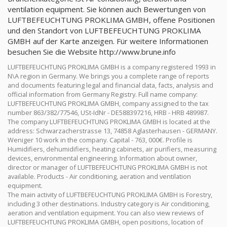
ventilation equipment. Sie können auch Bewertungen von
LUFTBEFEUCHTUNG PROKLIMA GMBH, offene Positionen
und den Standort von LUFTBEFEUCHTUNG PROKLIMA
GMBH auf der Karte anzeigen. Für weitere Informationen
besuchen Sie die Website http://www.brune.info
LUFTBEFEUCHTUNG PROKLIMA GMBH is a company registered 1993 in
N\A region in Germany. We brings you a complete range of reports
and documents featuring legal and financial data, facts, analysis and
official information from Germany Registry. Full name company:
LUFTBEFEUCHTUNG PROKLIMA GMBH, company assigned to the tax
number 863/382/77546, USt-IdNr - DE588397216, HRB - HRB 489987.
The company LUFTBEFEUCHTUNG PROKLIMA GMBH is located at the
address: Schwarzacherstrasse 13, 74858 Aglasterhausen - GERMANY.
Weniger 10 work in the company. Capital - 763, 000€. Profile is
Humidifiers, dehumidifiers, heating cabinets, air purifiers, measuring
devices, environmental engineering. Information about owner,
director or manager of LUFTBEFEUCHTUNG PROKLIMA GMBH is not
available. Products - Air conditioning, aeration and ventilation
equipment.
The main activity of LUFTBEFEUCHTUNG PROKLIMA GMBH is Forestry,
including 3 other destinations. Industry category is Air conditioning,
aeration and ventilation equipment. You can also view reviews of
LUFTBEFEUCHTUNG PROKLIMA GMBH, open positions, location of