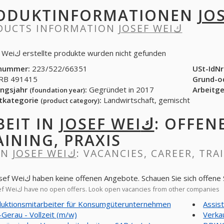
ODUKTINFORMATIONEN
DUCTS INFORMATION
JOSEF WEIك
In Josef Weiك erstellte produkte wurden nicht gefunden
nummer:
223/522/66351
USt-IdNr
B 491415
Grund-o
ngsjahr
:
Gegründet in 2017
Arbeitg
(foundation year)
tkategorie
:
Landwirtschaft, gemischt
(product category)
BEIT IN
JOSEF WEIك
: OFFEN
AINING, PRAXIS
IN
JOSEF WEIك
: VACANCIES, CAREER, TRA
Jetzt Josef Weiك haben keine offenen Angebote. Schauen Sie sich
Now Josef Weiك have no open offers. Look open vacancies from other companies
uktionsmitarbeiter für Konsumgüterunternehmen
Assis
-Gerau - Vollzeit (m/w)
Verka