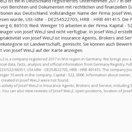
Ihnen eine umfassende
 von Berichten und Dokumenten mit rechtlichen und finanziellen Da
n aus Deutschland. Vollständiger Name der Firma: Josef Weiك, Firma, die der Steuernummer 223/522/66351
 wurde, USt-IdNr - DE254522705, HRB - HRB 491415. Die Firma Josef Weiك befindet sich
rg 6; 86510; Ried. Weniger 10 arbeiten in der Firma. Kapital - 5
oder Manager von J
sef Weiك ist Insurance Agents, Brokers and Service, einschließlich 3 andere Ziele.
ategorie ist Landwirtschaft, gemischt. Sie können auch Bewertungen von Josef Weiك,
Standort von Josef Weiك auf der Karte anzeigen.
ing legal
al data, facts, analysis and official information from Germany Registry. Full name company: Josef
2/66351, USt-IdNr - DE254522705, HRB - HRB 491415. The company Josef Weiك is located at the address: Weberberg
ger 10 work in the company. Capital - 522, 000€. Information about owner, director or m
Products created in Josef Weiك were not found.
e Agents, Brokers and Service, including 3 other destinations. Industry category is Landwirtschaft,