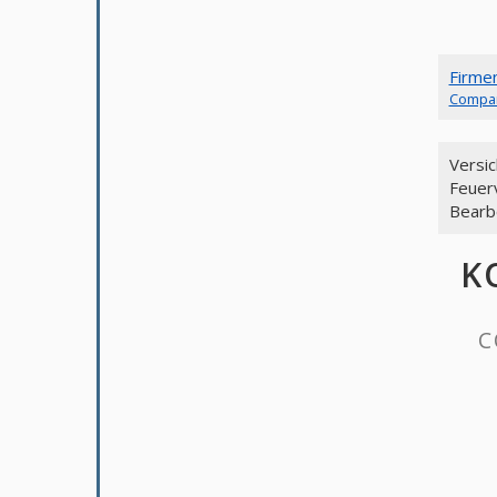
Firme
Compa
Versi
Feuer
Bearb
KON
CON