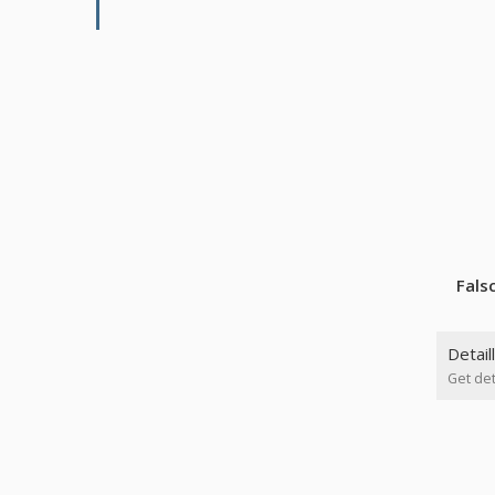
Fals
Detail
Get det