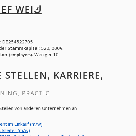
JOSEF WEIك
:
DE254522705
der Stammkapital:
522, 000€
eber
:
Weniger 10
(employers)
E STELLEN, KARRIERE,
INING, PRACTIC
 offene Stellen von anderen Unternehmen an
tent im Einkauf (m/w)
ufsleiter (m/w)