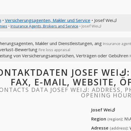
n
•
Versicherungsagenten, Makler und Service
• Josef Weiك
nies
•
Insurance Agents, Brokers and Service
• Josef Weiك
cherungsagenten, Makler und Dienstleistungen, ang
Insurance agent
verlust-Bewertung
Fire loss appraisal
eitung von Versicherungsansprüchen, Verträgen oder Gebühren
TAKTDATEN JOSEF WEIك: ADRESSE, TELEFON,
FAX, E-MAIL, WEBSITE, 
TACTS DATA JOSEF WEIك: ADDRESS, PHONE, FAX, EMAIL, WEBSITE,
OPENING HOU
Josef Weiك
Region
:
N\
(region)
Adresse
:
(address)