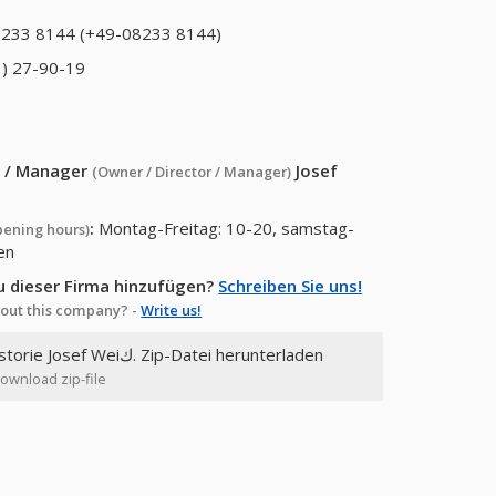
233 8144 (+49-08233 8144)
) 27-90-19
or / Manager
Josef
(Owner / Director / Manager)
:
Montag-Freitag: 10-20, samstag-
pening hours)
en
u dieser Firma hinzufügen?
Schreiben Sie uns!
out this company? -
Write us!
: Bankkonten, Steuern, Finanzhistorie Josef Weiك. Zip-Datei herunterladen
counts, tax, finance history Josef Weiك. Download zip-file