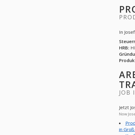
PR
PRO
Steuer
HRB:
HR
Gründu
Produk
AR
TR
JOB 
Prod
in Groß