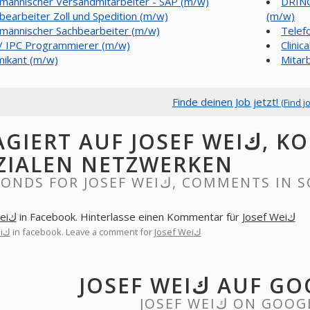
männischer Versandmitarbeiter - SAP (m/w)
DRING
bearbeiter Zoll und Spedition (m/w)
(m/w)
männischer Sachbearbeiter (m/w)
Telef
/ IPC Programmierer (m/w)
Clinic
ikant (m/w)
Mitar
Finde deinen Job jetzt!
(Find j
ERT AUF JOSEF WEIك, KOMMENTARE IN
ZIALEN NETZWERKEN
RESPONDS FOR JOSEF WEIك, C
Josef Weiك
in Facebook. Hinterlasse einen Kommentar für
Josef Weiك
Josef Weiك
in facebook. Leave a comment for
Josef Weiك
JOSEF WEIك 
JOSEF WEIك ON 