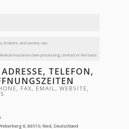
s, brokers, and service, nec
Medical insurance claim processing, contract or fee basis
ÖFFNUNGSZEITEN
RS
A
Weberberg 6; 86510; Ried, Deutschland