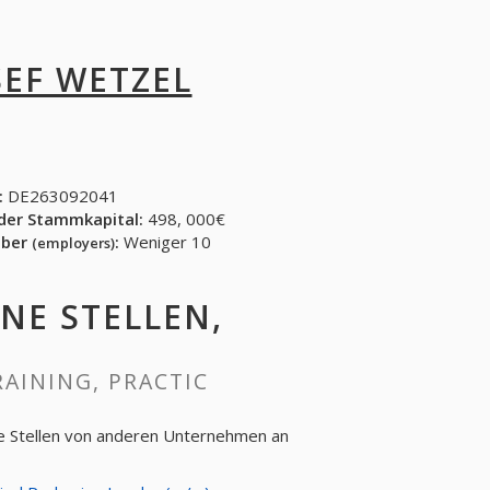
SEF WETZEL
:
DE263092041
der Stammkapital:
498, 000€
eber
:
Weniger 10
(employers)
ENE STELLEN,
RAINING, PRACTIC
ne Stellen von anderen Unternehmen an