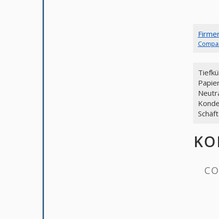
Firme
Compa
Tiefk
Papie
Neutra
Konde
Schäft
KO
CO