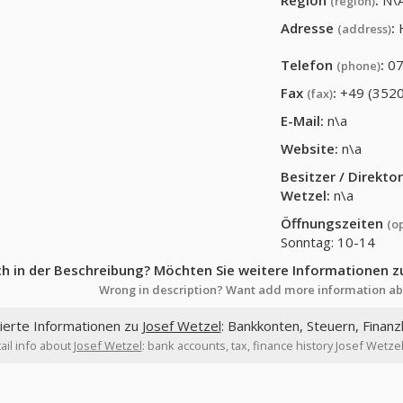
Region
:
N\
(region)
Adresse
:
(address)
Telefon
:
07
(phone)
Fax
:
+49 (352
(fax)
E-Mail:
n\a
Website:
n\a
Besitzer / Direkt
Wetzel
:
n\a
Öffnungszeiten
(o
Sonntag: 10-14
ch in der Beschreibung? Möchten Sie weitere Informationen z
Wrong in description? Want add more information ab
lierte Informationen zu
Josef Wetzel
: Bankkonten, Steuern, Finanz
ail info about
Josef Wetzel
: bank accounts, tax, finance history Josef Wetze