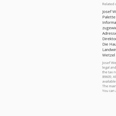
Related 
Josef W
Palette
Informa
zugewie
Adresse
Direkto
Die Hau
Landwir
Wetzel 
Josef We
legal and
the tax 
89605; A
availabl
The main 
You can 