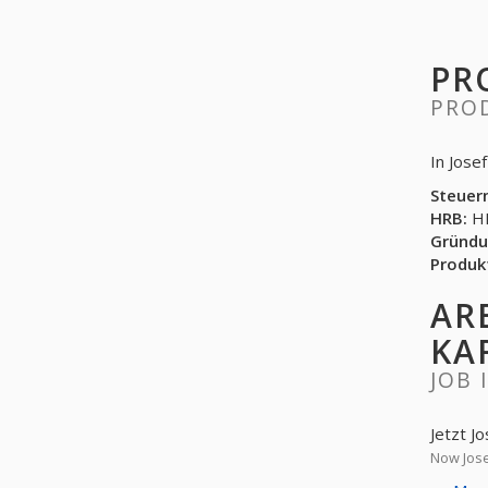
PR
PRO
In Jose
Steuer
HRB:
HR
Gründu
Produk
AR
KA
JOB 
Jetzt J
Now Jose