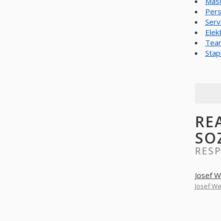
Masc
Pers
Serv
Elek
Team
Stap
RE
SO
RESP
Josef W
Josef We