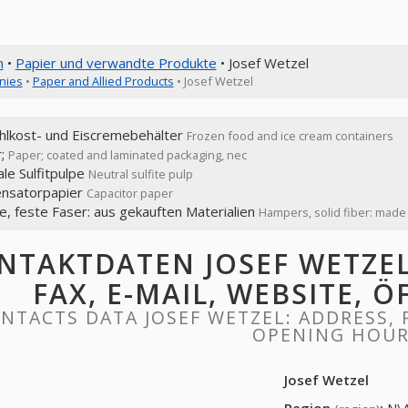
n
•
Papier und verwandte Produkte
• Josef Wetzel
nies
•
Paper and Allied Products
• Josef Wetzel
ühlkost- und Eiscremebehälter
Frozen food and ice cream containers
r;
Paper; coated and laminated packaging, nec
le Sulfitpulpe
Neutral sulfite pulp
nsatorpapier
Capacitor paper
e, feste Faser: aus gekauften Materialien
Hampers, solid fiber: made
NTAKTDATEN JOSEF WETZEL:
FAX, E-MAIL, WEBSITE, 
NTACTS DATA JOSEF WETZEL: ADDRESS, P
OPENING HOU
Josef Wetzel