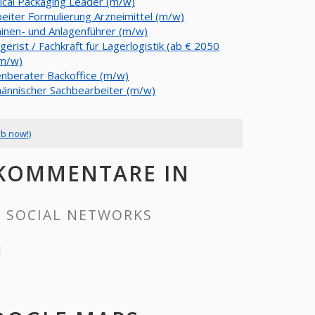
ical Packaging Leader (m/w)
beiter Formulierung Arzneimittel (m/w)
inen- und Anlagenführer (m/w)
gerist / Fachkraft für Lagerlogistik (ab € 2050
(m/w)
nberater Backoffice (m/w)
ännischer Sachbearbeiter (m/w)
ob now!)
 KOMMENTARE IN
N SOCIAL NETWORKS
l