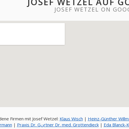
JOSEF WETZEL AUF 
JOSEF WETZEL ON GOO
ene Firmen mit Josef Wetzel:
Klaus Wisch
|
Heinz-Günther Willma
rmann
|
Praxis Dr. Gنrtner Dr. med. Grottendieck
|
Eda Blanck-K