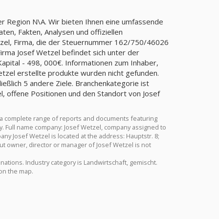
der Region N\A. Wir bieten Ihnen eine umfassende
ten, Fakten, Analysen und offiziellen
etzel, Firma, die der Steuernummer 162/750/46026
ma Josef Wetzel befindet sich unter der
Kapital - 498, 000€. Informationen zum Inhaber,
etzel erstellte produkte wurden nicht gefunden.
ießlich 5 andere Ziele. Branchenkategorie ist
, offene Positionen und den Standort von Josef
 a complete range of reports and documents featuring
stry. Full name company: Josef Wetzel, company assigned to
y Josef Wetzel is located at the address: Hauptstr. 8;
ut owner, director or manager of Josef Wetzel is not
inations. Industry category is Landwirtschaft, gemischt.
 on the map.