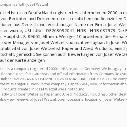
companies with Josef Wetzel
etzel ist ein in Deutschland registriertes Unternehmen 2000 in 
 von Berichten und Dokumenten mit rechtlichen und finanziellen Da
tionen aus Deutschland. Vollständiger Name der Firma: Josef W
sen wurde, USt-IdNr - DE263092041, HRB - HRB 637973. Die Fir
: Hauptstr. 8; 89605; Altheim. Weniger 10 arbeiten in der Firma. 
r oder Manager von Josef Wetzel sind nicht verfügbar. In Josef W
ptaktivität von Josef Wetzel ist Paper and Allied Products, einschl
tschaft, gemischt. Sie können auch Bewertungen von Josef Wetzel
auf der Karte anzeigen.
tzel is a company registered 2000 in N\A region in Germany. We brings you
 financial data, facts, analysis and official information from Germany Regi
number 162/750/46026, USt-IdNr - DE263092041, HRB - HRB 637973. The compan
ltheim. Weniger 10 work in the company. Capital - 498, 000€. Information abo
e. Products created in Josef Wetzel were not found.
activity of Josef Wetzel is Paper and Allied Products, including 5 other dest
also view reviews of Josef Wetzel, open positions, location of Josef Wetzel