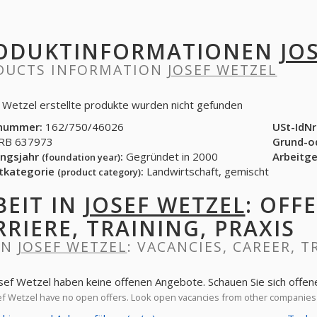
ODUKTINFORMATIONEN
JO
DUCTS INFORMATION
JOSEF WETZEL
f Wetzel erstellte produkte wurden nicht gefunden
nummer:
162/750/46026
USt-IdNr
B 637973
Grund-o
ngsjahr
:
Gegründet in 2000
Arbeitg
(foundation year)
tkategorie
:
Landwirtschaft, gemischt
(product category)
BEIT IN
JOSEF WETZEL
: OFF
RRIERE, TRAINING, PRAXIS
IN
JOSEF WETZEL
: VACANCIES, CAREER, T
osef Wetzel haben keine offenen Angebote. Schauen Sie sich offe
f Wetzel have no open offers. Look open vacancies from other companies