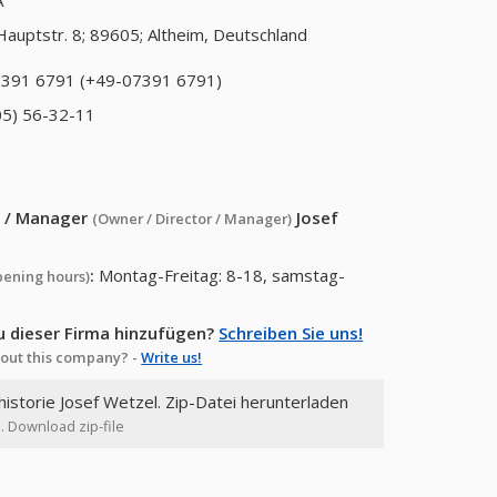
A
Hauptstr. 8; 89605; Altheim, Deutschland
391 6791 (+49-07391 6791)
05) 56-32-11
or / Manager
Josef
(Owner / Director / Manager)
:
Montag-Freitag: 8-18, samstag-
pening hours)
u dieser Firma hinzufügen?
Schreiben Sie uns!
out this company? -
Write us!
historie Josef Wetzel. Zip-Datei herunterladen
l. Download zip-file