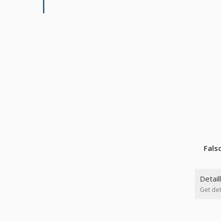
Fals
Detail
Get det