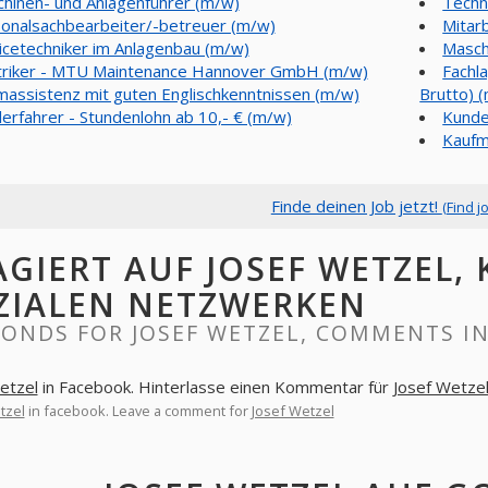
hinen- und Anlagenführer (m/w)
Techn
onalsachbearbeiter/-betreuer (m/w)
Mitar
icetechniker im Anlagenbau (m/w)
Masch
triker - MTU Maintenance Hannover GmbH (m/w)
Fachla
assistenz mit guten Englischkenntnissen (m/w)
Brutto) 
lerfahrer - Stundenlohn ab 10,- € (m/w)
Kunde
Kaufm
Finde deinen Job jetzt!
(Find j
AGIERT AUF JOSEF WETZEL,
ZIALEN NETZWERKEN
ONDS FOR JOSEF WETZEL, COMMENTS I
etzel
in Facebook. Hinterlasse einen Kommentar für
Josef Wetze
tzel
in facebook. Leave a comment for
Josef Wetzel