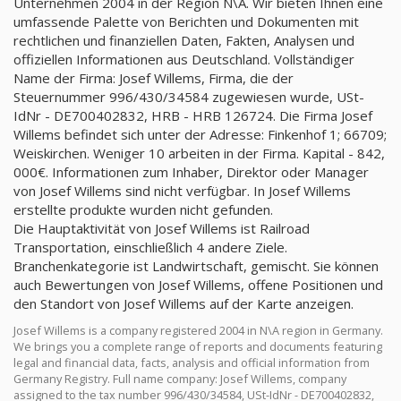
Unternehmen 2004 in der Region N\A. Wir bieten Ihnen eine
umfassende Palette von Berichten und Dokumenten mit
rechtlichen und finanziellen Daten, Fakten, Analysen und
offiziellen Informationen aus Deutschland. Vollständiger
Name der Firma: Josef Willems, Firma, die der
Steuernummer 996/430/34584 zugewiesen wurde, USt-
IdNr - DE700402832, HRB - HRB 126724. Die Firma Josef
Willems befindet sich unter der Adresse: Finkenhof 1; 66709;
Weiskirchen. Weniger 10 arbeiten in der Firma. Kapital - 842,
000€. Informationen zum Inhaber, Direktor oder Manager
von Josef Willems sind nicht verfügbar. In Josef Willems
erstellte produkte wurden nicht gefunden.
Die Hauptaktivität von Josef Willems ist Railroad
Transportation, einschließlich 4 andere Ziele.
Branchenkategorie ist Landwirtschaft, gemischt. Sie können
auch Bewertungen von Josef Willems, offene Positionen und
den Standort von Josef Willems auf der Karte anzeigen.
Josef Willems is a company registered 2004 in N\A region in Germany.
We brings you a complete range of reports and documents featuring
legal and financial data, facts, analysis and official information from
Germany Registry. Full name company: Josef Willems, company
assigned to the tax number 996/430/34584, USt-IdNr - DE700402832,