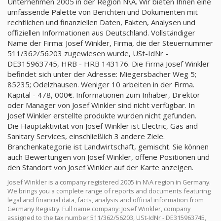
Unternehmen 2005 in der Region N\A. Wir bieten Ihnen eine
umfassende Palette von Berichten und Dokumenten mit
rechtlichen und finanziellen Daten, Fakten, Analysen und
offiziellen Informationen aus Deutschland. Vollständiger
Name der Firma: Josef Winkler, Firma, die der Steuernummer
511/362/56203 zugewiesen wurde, USt-IdNr -
DE315963745, HRB - HRB 143176. Die Firma Josef Winkler
befindet sich unter der Adresse: Miegersbacher Weg 5;
85235; Odelzhausen. Weniger 10 arbeiten in der Firma.
Kapital - 478, 000€. Informationen zum Inhaber, Direktor
oder Manager von Josef Winkler sind nicht verfügbar. In
Josef Winkler erstellte produkte wurden nicht gefunden.
Die Hauptaktivität von Josef Winkler ist Electric, Gas and
Sanitary Services, einschließlich 3 andere Ziele.
Branchenkategorie ist Landwirtschaft, gemischt. Sie können
auch Bewertungen von Josef Winkler, offene Positionen und
den Standort von Josef Winkler auf der Karte anzeigen.
Josef Winkler is a company registered 2005 in N\A region in Germany.
We brings you a complete range of reports and documents featuring
legal and financial data, facts, analysis and official information from
Germany Registry. Full name company: Josef Winkler, company
assigned to the tax number 511/362/56203, USt-IdNr - DE315963745,