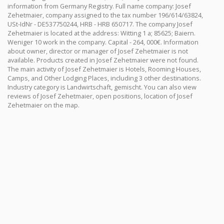
information from Germany Registry. Full name company: Josef
Zehetmaier, company assigned to the tax number 196/614/63824,
USt-IdNr - DE537750244, HRB - HRB 650717. The company Josef
Zehetmaier is located at the address: Witting 1 a; 85625; Baiern.
Weniger 10 work in the company. Capital - 264, 000€. Information
about owner, director or manager of Josef Zehetmaier is not
available. Products created in Josef Zehetmaier were not found.
The main activity of Josef Zehetmaier is Hotels, Rooming Houses,
Camps, and Other Lodging Places, including 3 other destinations.
Industry category is Landwirtschaft, gemischt. You can also view
reviews of Josef Zehetmaier, open positions, location of Josef
Zehetmaier on the map.