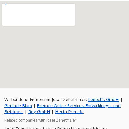
Verbundene Firmen mit Josef Zehetmaier:
Lenectis GmbH
|
Gerlinde Blum
|
Bremen Online Services Entwicklungs- und
Betriebs-
|
Roy GmbH
|
Herta Preuكe
Related companies with Josef Zehetmaier
Josef Zehetmaier ist ein in Deutschland registriertes