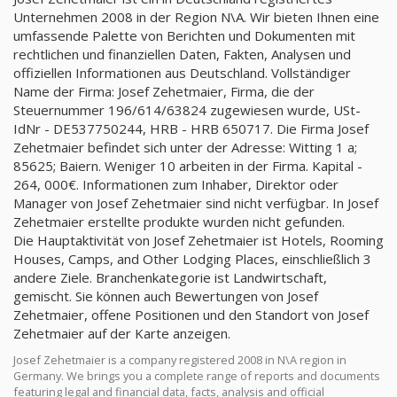
Unternehmen 2008 in der Region N\A. Wir bieten Ihnen eine
umfassende Palette von Berichten und Dokumenten mit
rechtlichen und finanziellen Daten, Fakten, Analysen und
offiziellen Informationen aus Deutschland. Vollständiger
Name der Firma: Josef Zehetmaier, Firma, die der
Steuernummer 196/614/63824 zugewiesen wurde, USt-
IdNr - DE537750244, HRB - HRB 650717. Die Firma Josef
Zehetmaier befindet sich unter der Adresse: Witting 1 a;
85625; Baiern. Weniger 10 arbeiten in der Firma. Kapital -
264, 000€. Informationen zum Inhaber, Direktor oder
Manager von Josef Zehetmaier sind nicht verfügbar. In Josef
Zehetmaier erstellte produkte wurden nicht gefunden.
Die Hauptaktivität von Josef Zehetmaier ist Hotels, Rooming
Houses, Camps, and Other Lodging Places, einschließlich 3
andere Ziele. Branchenkategorie ist Landwirtschaft,
gemischt. Sie können auch Bewertungen von Josef
Zehetmaier, offene Positionen und den Standort von Josef
Zehetmaier auf der Karte anzeigen.
Josef Zehetmaier is a company registered 2008 in N\A region in
Germany. We brings you a complete range of reports and documents
featuring legal and financial data, facts, analysis and official