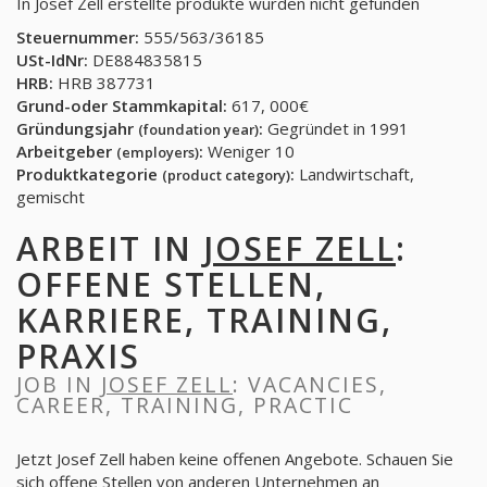
In Josef Zell erstellte produkte wurden nicht gefunden
Steuernummer:
555/563/36185
USt-IdNr:
DE884835815
HRB:
HRB 387731
Grund-oder Stammkapital:
617, 000€
Gründungsjahr
:
Gegründet in 1991
(foundation year)
Arbeitgeber
:
Weniger 10
(employers)
Produktkategorie
:
Landwirtschaft,
(product category)
gemischt
ARBEIT IN
JOSEF ZELL
:
OFFENE STELLEN,
KARRIERE, TRAINING,
PRAXIS
JOB IN
JOSEF ZELL
: VACANCIES,
CAREER, TRAINING, PRACTIC
Jetzt Josef Zell haben keine offenen Angebote. Schauen Sie
sich offene Stellen von anderen Unternehmen an