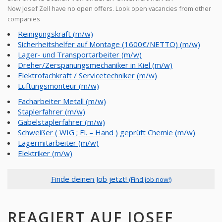
Now Josef Zell have no open offers. Look open vacancies from other
companies
Reinigungskraft (m/w)
Sicherheitshelfer auf Montage (1600€/NETTO) (m/w)
Lager- und Transportarbeiter (m/w)
Dreher/Zerspanungsmechaniker in Kiel (m/w)
Elektrofachkraft / Servicetechniker (m/w)
Lüftungsmonteur (m/w)
Facharbeiter Metall (m/w)
Staplerfahrer (m/w)
Gabelstaplerfahrer (m/w)
Schweißer ( WIG ; El. – Hand ) geprüft Chemie (m/w)
Lagermitarbeiter (m/w)
Elektriker (m/w)
Finde deinen Job jetzt!
(Find job now!)
REAGIERT AUF JOSEF