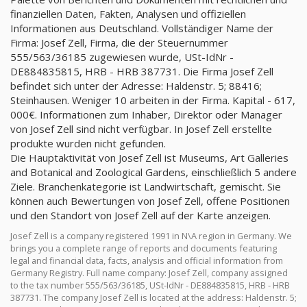
finanziellen Daten, Fakten, Analysen und offiziellen
Informationen aus Deutschland. Vollständiger Name der
Firma: Josef Zell, Firma, die der Steuernummer
555/563/36185 zugewiesen wurde, USt-IdNr -
DE884835815, HRB - HRB 387731. Die Firma Josef Zell
befindet sich unter der Adresse: Haldenstr. 5; 88416;
Steinhausen. Weniger 10 arbeiten in der Firma. Kapital - 617,
000€. Informationen zum Inhaber, Direktor oder Manager
von Josef Zell sind nicht verfügbar. In Josef Zell erstellte
produkte wurden nicht gefunden.
Die Hauptaktivität von Josef Zell ist Museums, Art Galleries
and Botanical and Zoological Gardens, einschließlich 5 andere
Ziele. Branchenkategorie ist Landwirtschaft, gemischt. Sie
können auch Bewertungen von Josef Zell, offene Positionen
und den Standort von Josef Zell auf der Karte anzeigen.
Josef Zell is a company registered 1991 in N\A region in Germany. We
brings you a complete range of reports and documents featuring
legal and financial data, facts, analysis and official information from
Germany Registry. Full name company: Josef Zell, company assigned
to the tax number 555/563/36185, USt-IdNr - DE884835815, HRB - HRB
387731. The company Josef Zell is located at the address: Haldenstr. 5;