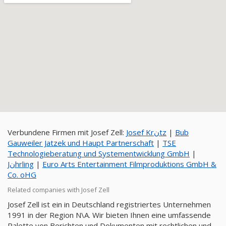
Verbundene Firmen mit Josef Zell:
Josef Krنtz
|
Bub
Gauweiler Jatzek und Haupt Partnerschaft
|
TSE
Technologieberatung und Systementwicklung GmbH
|
Jنhrling
|
Euro Arts Entertainment Filmproduktions GmbH &
Co. oHG
Related companies with Josef Zell
Josef Zell ist ein in Deutschland registriertes Unternehmen
1991 in der Region N\A. Wir bieten Ihnen eine umfassende
Palette von Berichten und Dokumenten mit rechtlichen und