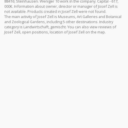
88416; Steinhausen. Weniger 10 work in the company. Capital - 617,
000€. Information about owner, director or manager of Josef Zell is
not available. Products created in Josef Zell were not found.
The main activity of Josef Zell is Museums, Art Galleries and Botanical
and Zoological Gardens, including 5 other destinations. Industry
category is Landwirtschaft, gemischt. You can also view reviews of
Josef Zell, open positions, location of Josef Zell on the map.