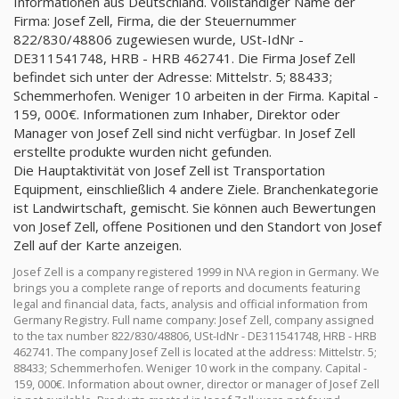
Informationen aus Deutschland. Vollständiger Name der
Firma: Josef Zell, Firma, die der Steuernummer
822/830/48806 zugewiesen wurde, USt-IdNr -
DE311541748, HRB - HRB 462741. Die Firma Josef Zell
befindet sich unter der Adresse: Mittelstr. 5; 88433;
Schemmerhofen. Weniger 10 arbeiten in der Firma. Kapital -
159, 000€. Informationen zum Inhaber, Direktor oder
Manager von Josef Zell sind nicht verfügbar. In Josef Zell
erstellte produkte wurden nicht gefunden.
Die Hauptaktivität von Josef Zell ist Transportation
Equipment, einschließlich 4 andere Ziele. Branchenkategorie
ist Landwirtschaft, gemischt. Sie können auch Bewertungen
von Josef Zell, offene Positionen und den Standort von Josef
Zell auf der Karte anzeigen.
Josef Zell is a company registered 1999 in N\A region in Germany. We
brings you a complete range of reports and documents featuring
legal and financial data, facts, analysis and official information from
Germany Registry. Full name company: Josef Zell, company assigned
to the tax number 822/830/48806, USt-IdNr - DE311541748, HRB - HRB
462741. The company Josef Zell is located at the address: Mittelstr. 5;
88433; Schemmerhofen. Weniger 10 work in the company. Capital -
159, 000€. Information about owner, director or manager of Josef Zell