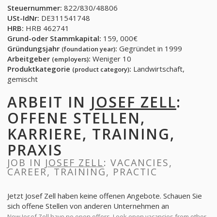
Steuernummer:
822/830/48806
USt-IdNr:
DE311541748
HRB:
HRB 462741
Grund-oder Stammkapital:
159, 000€
Gründungsjahr
:
Gegründet in 1999
(foundation year)
Arbeitgeber
:
Weniger 10
(employers)
Produktkategorie
:
Landwirtschaft,
(product category)
gemischt
ARBEIT IN
JOSEF ZELL
:
OFFENE STELLEN,
KARRIERE, TRAINING,
PRAXIS
JOB IN
JOSEF ZELL
: VACANCIES,
CAREER, TRAINING, PRACTIC
Jetzt Josef Zell haben keine offenen Angebote. Schauen Sie
sich offene Stellen von anderen Unternehmen an
Now Josef Zell have no open offers. Look open vacancies from other