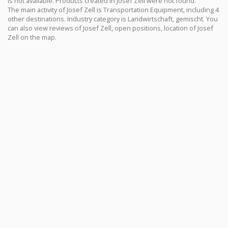
is not available. Products created in Josef Zell were not found.
The main activity of Josef Zell is Transportation Equipment, including 4
other destinations. Industry category is Landwirtschaft, gemischt. You
can also view reviews of Josef Zell, open positions, location of Josef
Zell on the map.