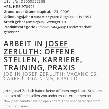
USt-IdNr:
DE650552368
HRB:
HRB 978961
Grund-oder Stammkapital:
123, 000€
Gründungsjahr
:
Gegründet in 1991
(foundation year)
Arbeitgeber
:
Weniger 10
(employers)
Produktkategorie
:
Landwirtschaft,
(product category)
gemischt
ARBEIT IN
JOSEF
ZERLUTH
: OFFENE
STELLEN, KARRIERE,
TRAINING, PRAXIS
JOB IN
JOSEF ZERLUTH
: VACANCIES,
CAREER, TRAINING, PRACTIC
Jetzt Josef Zerluth haben keine offenen Angebote. Schauen
Sie sich offene Stellen von anderen Unternehmen an
Now Josef Zerluth have no open offers. Look open vacancies from
other companies