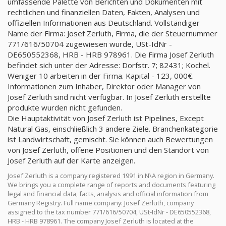
umfassende Palette von Berichten und Dokumenten mit
rechtlichen und finanziellen Daten, Fakten, Analysen und
offiziellen Informationen aus Deutschland. Vollständiger
Name der Firma: Josef Zerluth, Firma, die der Steuernummer
771/616/50704 zugewiesen wurde, USt-IdNr -
DE650552368, HRB - HRB 978961. Die Firma Josef Zerluth
befindet sich unter der Adresse: Dorfstr. 7; 82431; Kochel.
Weniger 10 arbeiten in der Firma. Kapital - 123, 000€.
Informationen zum Inhaber, Direktor oder Manager von
Josef Zerluth sind nicht verfügbar. In Josef Zerluth erstellte
produkte wurden nicht gefunden.
Die Hauptaktivität von Josef Zerluth ist Pipelines, Except
Natural Gas, einschließlich 3 andere Ziele. Branchenkategorie
ist Landwirtschaft, gemischt. Sie können auch Bewertungen
von Josef Zerluth, offene Positionen und den Standort von
Josef Zerluth auf der Karte anzeigen.
Josef Zerluth is a company registered 1991 in N\A region in Germany.
We brings you a complete range of reports and documents featuring
legal and financial data, facts, analysis and official information from
Germany Registry. Full name company: Josef Zerluth, company
assigned to the tax number 771/616/50704, USt-IdNr - DE650552368,
HRB - HRB 978961. The company Josef Zerluth is located at the