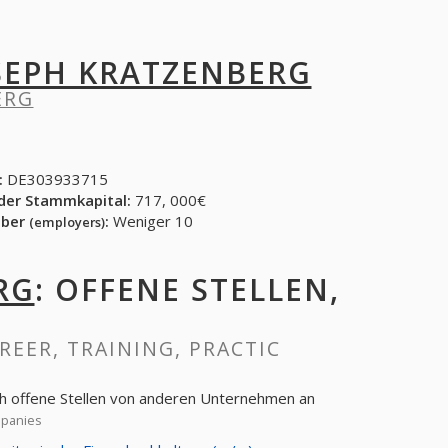
SEPH KRATZENBERG
ERG
:
DE303933715
der Stammkapital:
717, 000€
eber
:
Weniger 10
(employers)
RG
: OFFENE STELLEN,
AREER, TRAINING, PRACTIC
ch offene Stellen von anderen Unternehmen an
mpanies