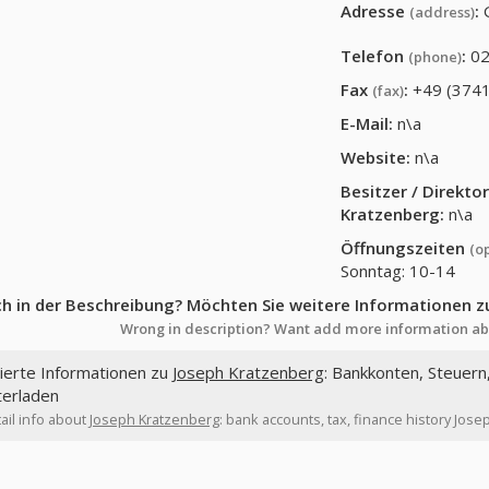
Adresse
:
(address)
Telefon
:
02
(phone)
Fax
:
+49 (3741
(fax)
E-Mail:
n\a
Website:
n\a
Besitzer / Direkt
Kratzenberg
:
n\a
Öffnungszeiten
(o
Sonntag: 10-14
ch in der Beschreibung? Möchten Sie weitere Informationen z
Wrong in description? Want add more information ab
lierte Informationen zu
Joseph Kratzenberg
: Bankkonten, Steuern
terladen
ail info about
Joseph Kratzenberg
: bank accounts, tax, finance history Jos