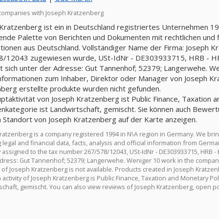
companies with Joseph Kratzenberg
Kratzenberg ist ein in Deutschland registriertes Unternehmen 199
nde Palette von Berichten und Dokumenten mit rechtlichen und fin
tionen aus Deutschland. Vollständiger Name der Firma: Joseph K
8/12043 zugewiesen wurde, USt-IdNr - DE303933715, HRB - HR
t sich unter der Adresse: Gut Tannenhof; 52379; Langerwehe. Weni
nformationen zum Inhaber, Direktor oder Manager von Joseph Krat
berg erstellte produkte wurden nicht gefunden.
ptaktivität von Joseph Kratzenberg ist Public Finance, Taxation an
nkategorie ist Landwirtschaft, gemischt. Sie können auch Bewer
 Standort von Joseph Kratzenberg auf der Karte anzeigen.
ratzenberg is a company registered 1994 in N\A region in Germany. We bri
 legal and financial data, facts, analysis and official information from Ger
assigned to the tax number 267/578/12043, USt-IdNr - DE303933715, HRB -
ddress: Gut Tannenhof; 52379; Langerwehe. Weniger 10 work in the company. 
of Joseph Kratzenberg is not available. Products created in Joseph Kratze
activity of Joseph Kratzenberg is Public Finance, Taxation and Monetary Polic
schaft, gemischt. You can also view reviews of Joseph Kratzenberg, open po