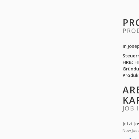
PR
PRO
In Jose
Steuer
HRB:
HR
Gründu
Produk
AR
KA
JOB 
Jetzt J
Now Jose