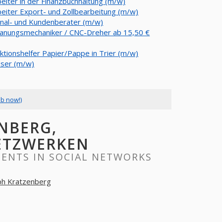
beiter in der Finanzbuchhaltung (m/w)
beiter Export- und Zollbearbeitung (m/w)
nal- und Kundenberater (m/w)
anungsmechaniker / CNC-Dreher ab 15,50 €
ktionshelfer Papier/Pappe in Trier (m/w)
sser (m/w)
ob now!)
NBERG,
ETZWERKEN
ENTS IN SOCIAL NETWORKS
ph Kratzenberg