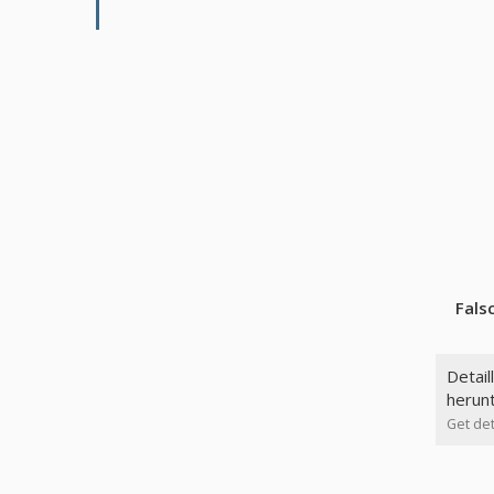
Fals
Detail
herun
Get det