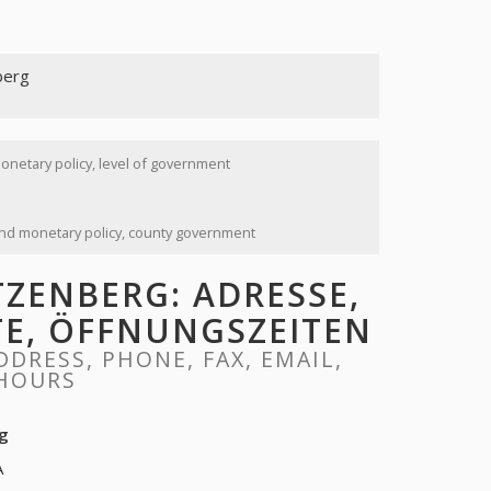
berg
monetary policy, level of government
 and monetary policy, county government
ZENBERG: ADRESSE,
ITE, ÖFFNUNGSZEITEN
DRESS, PHONE, FAX, EMAIL,
 HOURS
rg
A