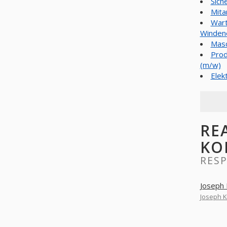
Sich
Mita
Wart
Winden
Masc
Prod
(m/w)
Elek
RE
KO
RES
Joseph
Joseph K