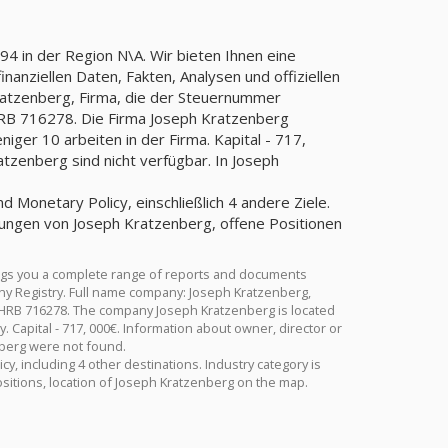
4 in der Region N\A. Wir bieten Ihnen eine
anziellen Daten, Fakten, Analysen und offiziellen
ratzenberg, Firma, die der Steuernummer
B 716278. Die Firma Joseph Kratzenberg
ger 10 arbeiten in der Firma. Kapital - 717,
zenberg sind nicht verfügbar. In Joseph
d Monetary Policy, einschließlich 4 andere Ziele.
tungen von Joseph Kratzenberg, offene Positionen
ngs you a complete range of reports and documents
many Registry. Full name company: Joseph Kratzenberg,
 HRB 716278. The company Joseph Kratzenberg is located
Capital - 717, 000€. Information about owner, director or
nberg were not found.
y, including 4 other destinations. Industry category is
sitions, location of Joseph Kratzenberg on the map.