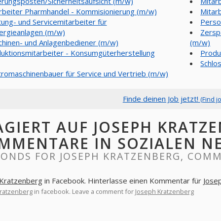
erungsposten/Sicherheitsaufsicht (m/w)
Mitar
rbeiter Pharmhandel - Kommisionierung (m/w)
Mitar
ung- und Servicemitarbeiter für
Perso
ergieanlagen (m/w)
Zersp
hinen- und Anlagenbediener (m/w)
(m/w)
uktionsmitarbeiter - Konsumgüterherstellung
Produ
Schlo
tromaschinenbauer für Service und Vertrieb (m/w)
Finde deinen Job jetzt!
(Find j
AGIERT AUF JOSEPH KRATZE
MMENTARE IN SOZIALEN N
PONDS FOR JOSEPH KRATZENBERG, COMM
 Kratzenberg
in Facebook. Hinterlasse einen Kommentar für
Jose
ratzenberg
in facebook. Leave a comment for
Joseph Kratzenberg