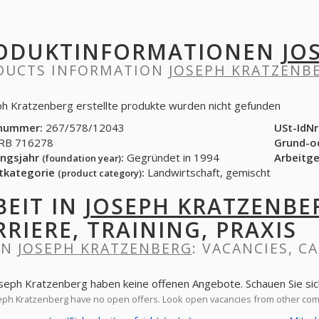
ODUKTINFORMATIONEN
JO
DUCTS INFORMATION
JOSEPH KRATZENB
ph Kratzenberg erstellte produkte wurden nicht gefunden
nummer:
267/578/12043
USt-IdNr
B 716278
Grund-o
ngsjahr
:
Gegründet in 1994
Arbeitg
(foundation year)
tkategorie
:
Landwirtschaft, gemischt
(product category)
BEIT IN
JOSEPH KRATZENBE
RRIERE, TRAINING, PRAXIS
IN
JOSEPH KRATZENBERG
: VACANCIES, C
oseph Kratzenberg haben keine offenen Angebote. Schauen Sie si
ph Kratzenberg have no open offers. Look open vacancies from other co