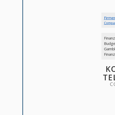
Firme
Compa
Finanz
Budge
Gambl
Finanz
K
TE
C