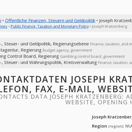
n
•
Öffentliche Finanzen, Steuern und Geldpolitik
• Joseph Kratzen
nies
•
Public Finance, Taxation and Monetary Policy
• Joseph Kratzenberg
-, Steuer- und Geldpolitik, Regierungsebene
Finance, taxation, and 
tagentur, Regierung
Budget agency, government
ing Control Board, Regierung
Gambling control board, government
-, Steuer- und Währungspolitik, Kreisverwaltung
Finance, taxation,
ONTAKTDATEN JOSEPH KRAT
LEFON, FAX, E-MAIL, WEBS
ONTACTS DATA JOSEPH KRATZENBERG: AD
WEBSITE, OPENING
Joseph Kratzenbe
Region
:
N\
(region)