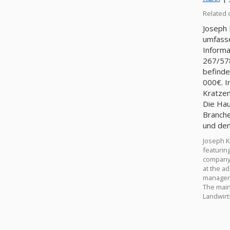
Related 
Joseph 
umfasse
Informa
267/57
befinde
000€. I
Kratzen
Die Hau
Branche
und den
Joseph K
featuring
company 
at the a
manager 
The main 
Landwirt