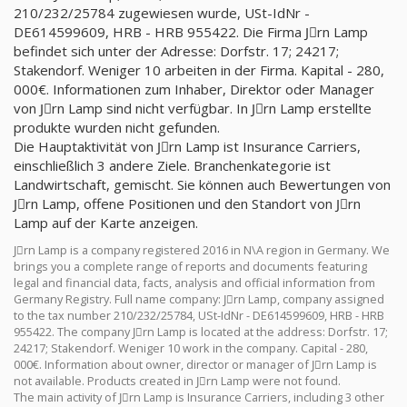
210/232/25784 zugewiesen wurde, USt-IdNr -
DE614599609, HRB - HRB 955422. Die Firma Jِrn Lamp
befindet sich unter der Adresse: Dorfstr. 17; 24217;
Stakendorf. Weniger 10 arbeiten in der Firma. Kapital - 280,
000€. Informationen zum Inhaber, Direktor oder Manager
von Jِrn Lamp sind nicht verfügbar. In Jِrn Lamp erstellte
produkte wurden nicht gefunden.
Die Hauptaktivität von Jِrn Lamp ist Insurance Carriers,
einschließlich 3 andere Ziele. Branchenkategorie ist
Landwirtschaft, gemischt. Sie können auch Bewertungen von
Jِrn Lamp, offene Positionen und den Standort von Jِrn
Lamp auf der Karte anzeigen.
Jِrn Lamp is a company registered 2016 in N\A region in Germany. We
brings you a complete range of reports and documents featuring
legal and financial data, facts, analysis and official information from
Germany Registry. Full name company: Jِrn Lamp, company assigned
to the tax number 210/232/25784, USt-IdNr - DE614599609, HRB - HRB
955422. The company Jِrn Lamp is located at the address: Dorfstr. 17;
24217; Stakendorf. Weniger 10 work in the company. Capital - 280,
000€. Information about owner, director or manager of Jِrn Lamp is
not available. Products created in Jِrn Lamp were not found.
The main activity of Jِrn Lamp is Insurance Carriers, including 3 other