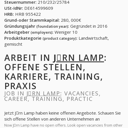
Steuernummer:
210/232/25784
USt-IdNr:
DE614599609
HRB:
HRB 955422
Grund-oder Stammkapital:
280, 000€
Gründungsjahr
:
Gegründet in 2016
(foundation year)
Arbeitgeber
:
Weniger 10
(employers)
Produktkategorie
:
Landwirtschaft,
(product category)
gemischt
ARBEIT IN
JِRN LAMP
:
OFFENE STELLEN,
KARRIERE, TRAINING,
PRAXIS
JOB IN
JِRN LAMP
: VACANCIES,
CAREER, TRAINING, PRACTIC
Jetzt Jِrn Lamp haben keine offenen Angebote. Schauen Sie
sich offene Stellen von anderen Unternehmen an
Now Jِrn Lamp have no open offers. Look open vacancies from other