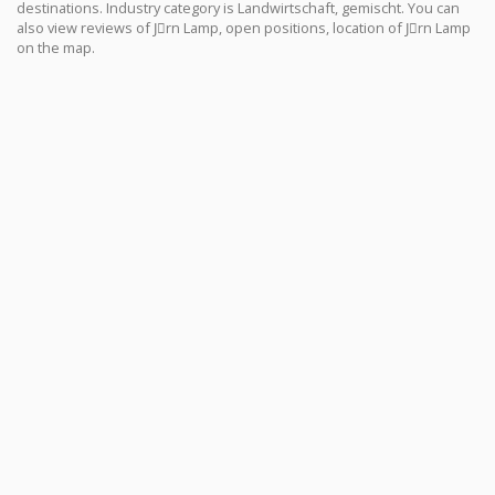
destinations. Industry category is Landwirtschaft, gemischt. You can
also view reviews of Jِrn Lamp, open positions, location of Jِrn Lamp
on the map.