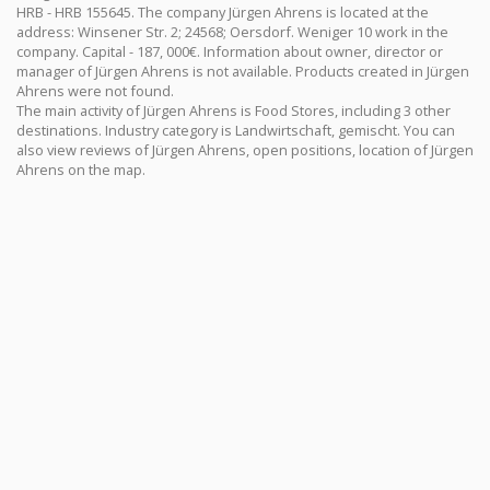
HRB - HRB 155645. The company Jürgen Ahrens is located at the
address: Winsener Str. 2; 24568; Oersdorf. Weniger 10 work in the
company. Capital - 187, 000€. Information about owner, director or
manager of Jürgen Ahrens is not available. Products created in Jürgen
Ahrens were not found.
The main activity of Jürgen Ahrens is Food Stores, including 3 other
destinations. Industry category is Landwirtschaft, gemischt. You can
also view reviews of Jürgen Ahrens, open positions, location of Jürgen
Ahrens on the map.