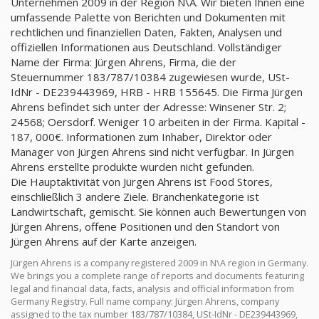
Unternehmen 2009 in der Region N\A. Wir bieten Ihnen eine
umfassende Palette von Berichten und Dokumenten mit
rechtlichen und finanziellen Daten, Fakten, Analysen und
offiziellen Informationen aus Deutschland. Vollständiger
Name der Firma: Jürgen Ahrens, Firma, die der
Steuernummer 183/787/10384 zugewiesen wurde, USt-
IdNr - DE239443969, HRB - HRB 155645. Die Firma Jürgen
Ahrens befindet sich unter der Adresse: Winsener Str. 2;
24568; Oersdorf. Weniger 10 arbeiten in der Firma. Kapital -
187, 000€. Informationen zum Inhaber, Direktor oder
Manager von Jürgen Ahrens sind nicht verfügbar. In Jürgen
Ahrens erstellte produkte wurden nicht gefunden.
Die Hauptaktivität von Jürgen Ahrens ist Food Stores,
einschließlich 3 andere Ziele. Branchenkategorie ist
Landwirtschaft, gemischt. Sie können auch Bewertungen von
Jürgen Ahrens, offene Positionen und den Standort von
Jürgen Ahrens auf der Karte anzeigen.
Jürgen Ahrens is a company registered 2009 in N\A region in Germany.
We brings you a complete range of reports and documents featuring
legal and financial data, facts, analysis and official information from
Germany Registry. Full name company: Jürgen Ahrens, company
assigned to the tax number 183/787/10384, USt-IdNr - DE239443969,