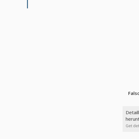
Fals
Detail
herun
Get det