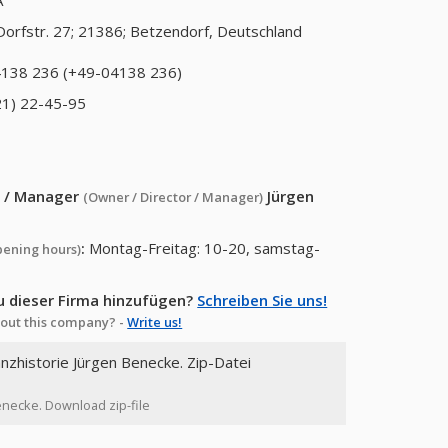
A
Dorfstr. 27; 21386; Betzendorf, Deutschland
138 236 (+49-04138 236)
21) 22-45-95
or / Manager
Jürgen
(Owner / Director / Manager)
:
Montag-Freitag: 10-20, samstag-
pening hours)
u dieser Firma hinzufügen?
Schreiben Sie uns!
out this company? -
Write us!
anzhistorie Jürgen Benecke. Zip-Datei
Benecke. Download zip-file