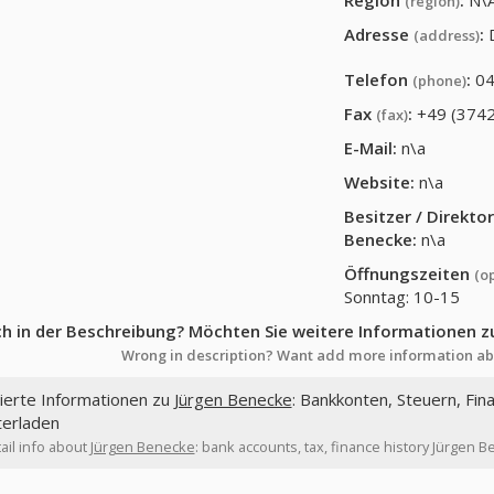
Region
:
N\
(region)
Adresse
:
(address)
Telefon
:
04
(phone)
Fax
:
+49 (374
(fax)
E-Mail:
n\a
Website:
n\a
Besitzer / Direkt
Benecke
:
n\a
Öffnungszeiten
(o
Sonntag: 10-15
ch in der Beschreibung? Möchten Sie weitere Informationen z
Wrong in description? Want add more information ab
lierte Informationen zu
Jürgen Benecke
: Bankkonten, Steuern, Fin
terladen
ail info about
Jürgen Benecke
: bank accounts, tax, finance history Jürgen 