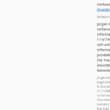
Verbund
Grunds
Related 
Jürgen 
umfasse
Informa
114/74
sich un
Informa
produkt
Die Hau
einschl
Benecke
Jürgen B
legal an
to the t
27; 2138
is not a
The main
Industry
the map.