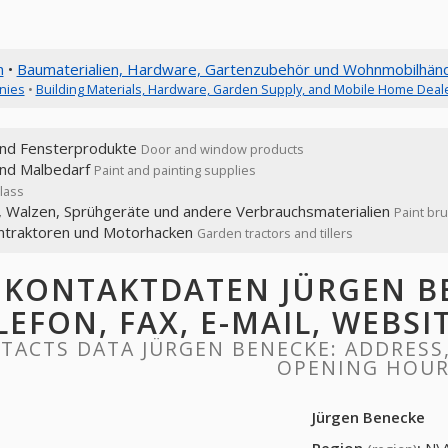
n
•
Baumaterialien, Hardware, Gartenzubehör und Wohnmobilhänd
nies
•
Building Materials, Hardware, Garden Supply, and Mobile Home Deal
und Fensterprodukte
Door and window products
und Malbedarf
Paint and painting supplies
lass
l, Walzen, Sprühgeräte und andere Verbrauchsmaterialien
Paint bru
ntraktoren und Motorhacken
Garden tractors and tillers
KONTAKTDATEN JÜRGEN BE
LEFON, FAX, E-MAIL, WEBS
TACTS DATA JÜRGEN BENECKE: ADDRESS, 
OPENING HOU
Jürgen Benecke