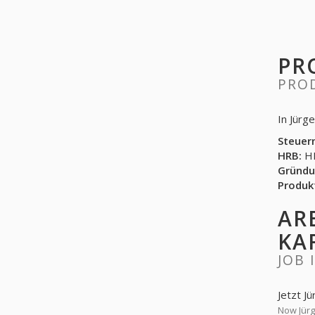
PR
PRO
In Jürg
Steuer
HRB:
HR
Gründu
Produk
AR
KA
JOB 
Jetzt J
Now Jürg