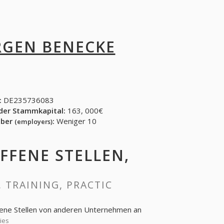
RGEN BENECKE
:
DE235736083
der Stammkapital:
163, 000€
eber
:
Weniger 10
(employers)
OFFENE STELLEN,
, TRAINING, PRACTIC
ffene Stellen von anderen Unternehmen an
ies