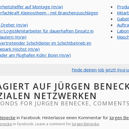
erheitshelfer auf Montage (m/w)
Produ
rfachkraft Kleinostheim - mit Branchenzuschlägen
Mitar
Gabel
Dreher (m/w)
Auftr
r/Logistikmitarbeiter für dauerhaften Einsatz in
Labor
lautern (m/w)
Masch
lvertretender Schichtleiter im Schichtbetrieb im
iepark Höchst (m/w)
ader am Flughafen Köln/ Bonn (m/w)
Finde deinen Job jetzt!
(Find j
AGIERT AUF JÜRGEN BENEC
ZIALEN NETZWERKEN
PONDS FOR JÜRGEN BENECKE, COMMENTS
Benecke
in Facebook. Hinterlasse einen Kommentar für
Jürgen B
Benecke
in facebook. Leave a comment for
Jürgen Benecke