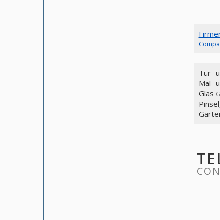
Firme
Compa
Tür- 
Mal- 
Glas
G
Pinse
Garte
TE
CON