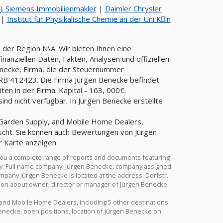
J. Siemens Immobilienmakler
|
Daimler Chrysler
|
Institut für Physikalische Chemie an der Uni Kِln
 der Region N\A. Wir bieten Ihnen eine
anziellen Daten, Fakten, Analysen und offiziellen
enecke, Firma, die der Steuernummer
 412423. Die Firma Jürgen Benecke befindet
en in der Firma. Kapital - 163, 000€.
nd nicht verfügbar. In Jürgen Benecke erstellte
, Garden Supply, and Mobile Home Dealers,
mischt. Sie können auch Bewertungen von Jürgen
r Karte anzeigen.
you a complete range of reports and documents featuring
istry. Full name company: Jürgen Benecke, company assigned
mpany Jürgen Benecke is located at the address: Dorfstr.
ation about owner, director or manager of Jürgen Benecke
 and Mobile Home Dealers, including 5 other destinations.
Benecke, open positions, location of Jürgen Benecke on