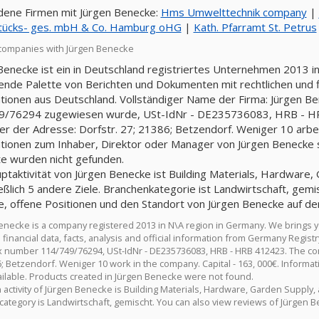
ene Firmen mit Jürgen Benecke:
Hms Umwelttechnik company
|
tücks- ges. mbH & Co. Hamburg oHG
|
Kath. Pfarramt St. Petrus
companies with Jürgen Benecke
Benecke ist ein in Deutschland registriertes Unternehmen 2013 in
nde Palette von Berichten und Dokumenten mit rechtlichen und fin
tionen aus Deutschland. Vollständiger Name der Firma: Jürgen B
9/76294 zugewiesen wurde, USt-IdNr - DE235736083, HRB - HRB
ter der Adresse: Dorfstr. 27; 21386; Betzendorf. Weniger 10 arbeit
tionen zum Inhaber, Direktor oder Manager von Jürgen Benecke si
e wurden nicht gefunden.
ptaktivität von Jürgen Benecke ist Building Materials, Hardware
ießlich 5 andere Ziele. Branchenkategorie ist Landwirtschaft, ge
, offene Positionen und den Standort von Jürgen Benecke auf de
enecke is a company registered 2013 in N\A region in Germany. We brings 
d financial data, facts, analysis and official information from Germany Reg
ax number 114/749/76294, USt-IdNr - DE235736083, HRB - HRB 412423. The co
6; Betzendorf. Weniger 10 work in the company. Capital - 163, 000€. Inform
vailable. Products created in Jürgen Benecke were not found.
 activity of Jürgen Benecke is Building Materials, Hardware, Garden Supply,
 category is Landwirtschaft, gemischt. You can also view reviews of Jürgen 