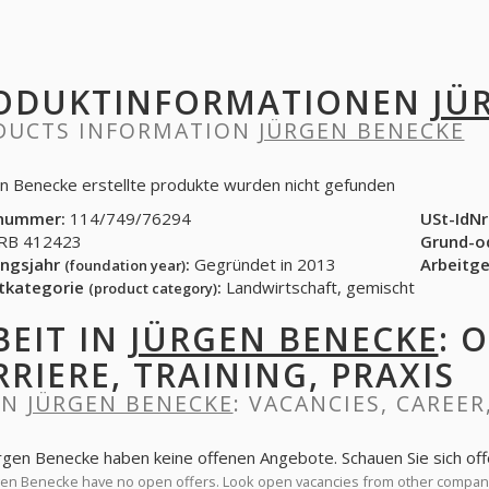
ODUKTINFORMATIONEN
JÜ
DUCTS INFORMATION
JÜRGEN BENECKE
en Benecke erstellte produkte wurden nicht gefunden
nummer:
114/749/76294
USt-IdNr
B 412423
Grund-o
ngsjahr
:
Gegründet in 2013
Arbeitg
(foundation year)
tkategorie
:
Landwirtschaft, gemischt
(product category)
BEIT IN
JÜRGEN BENECKE
: 
RRIERE, TRAINING, PRAXIS
IN
JÜRGEN BENECKE
: VACANCIES, CAREER
ürgen Benecke haben keine offenen Angebote. Schauen Sie sich o
en Benecke have no open offers. Look open vacancies from other compan