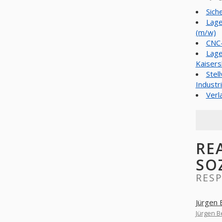
Sich
Lage
(m/w)
CNC-
Lage
Kaisers
Stel
Industr
Verl
RE
SO
RES
Jürgen 
Jürgen 