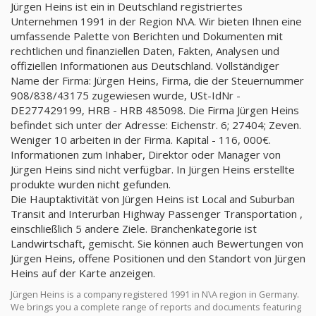
Jürgen Heins ist ein in Deutschland registriertes
Unternehmen 1991 in der Region N\A. Wir bieten Ihnen eine
umfassende Palette von Berichten und Dokumenten mit
rechtlichen und finanziellen Daten, Fakten, Analysen und
offiziellen Informationen aus Deutschland. Vollständiger
Name der Firma: Jürgen Heins, Firma, die der Steuernummer
908/838/43175 zugewiesen wurde, USt-IdNr -
DE277429199, HRB - HRB 485098. Die Firma Jürgen Heins
befindet sich unter der Adresse: Eichenstr. 6; 27404; Zeven.
Weniger 10 arbeiten in der Firma. Kapital - 116, 000€.
Informationen zum Inhaber, Direktor oder Manager von
Jürgen Heins sind nicht verfügbar. In Jürgen Heins erstellte
produkte wurden nicht gefunden.
Die Hauptaktivität von Jürgen Heins ist Local and Suburban
Transit and Interurban Highway Passenger Transportation ,
einschließlich 5 andere Ziele. Branchenkategorie ist
Landwirtschaft, gemischt. Sie können auch Bewertungen von
Jürgen Heins, offene Positionen und den Standort von Jürgen
Heins auf der Karte anzeigen.
Jürgen Heins is a company registered 1991 in N\A region in Germany.
We brings you a complete range of reports and documents featuring