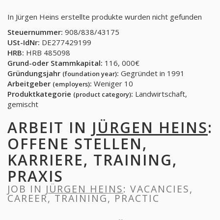
In Jürgen Heins erstellte produkte wurden nicht gefunden
Steuernummer:
908/838/43175
USt-IdNr:
DE277429199
HRB:
HRB 485098
Grund-oder Stammkapital:
116, 000€
Gründungsjahr
:
Gegründet in 1991
(foundation year)
Arbeitgeber
:
Weniger 10
(employers)
Produktkategorie
:
Landwirtschaft,
(product category)
gemischt
ARBEIT IN
JÜRGEN HEINS
:
OFFENE STELLEN,
KARRIERE, TRAINING,
PRAXIS
JOB IN
JÜRGEN HEINS
: VACANCIES,
CAREER, TRAINING, PRACTIC